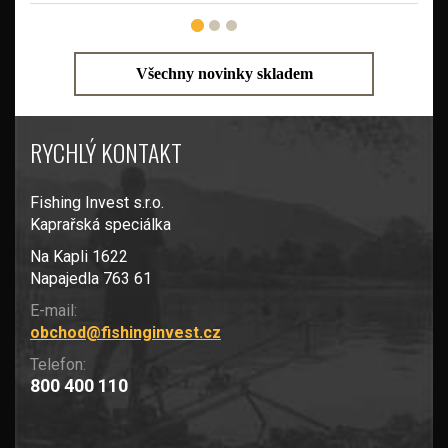
Všechny novinky skladem
RYCHLÝ KONTAKT
Fishing Invest s.r.o.
Kaprařská speciálka
Na Kapli 1622
Napajedla 763 61
E-mail:
obchod@fishinginvest.cz
Telefon:
800 400 110