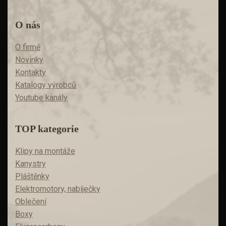
O nás
O firmě
Novinky
Kontakty
Katalogy výrobců
Youtube kanály
TOP kategorie
Klipy na montáže
Kanystry
Pláštěnky
Elektromotory, nabíječky
Oblečení
Boxy