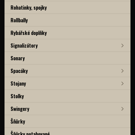
Rohatinky, spojky
Rollbally
Rybářské doplňky
Signalizátory
Sonary
Spacáky
Stojany
Stolky
Swingery
Šňůrky
Šňůrky potahované