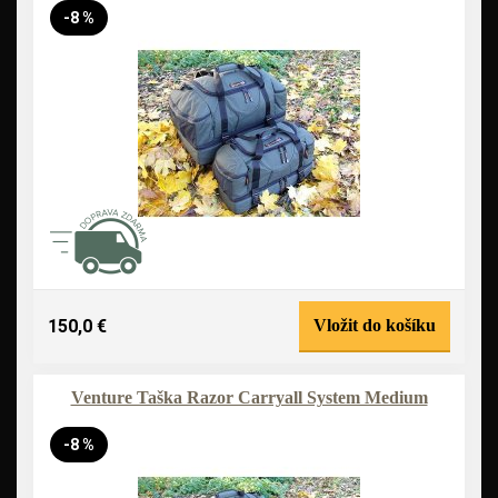
-8 %
150,0 €
Vložit do košíku
Venture Taška Razor Carryall System Medium
-8 %