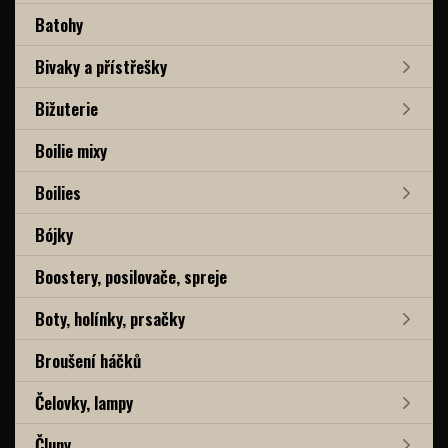
Batohy
Bivaky a přístřešky
Bižuterie
Boilie mixy
Boilies
Bójky
Boostery, posilovače, spreje
Boty, holínky, prsačky
Broušení háčků
Čelovky, lampy
Čluny