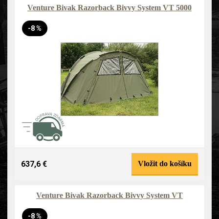
Venture Bivak Razorback Bivvy System VT 5000
-8 %
637,6 €
Vložit do košíku
Venture Bivak Razorback Bivvy System VT
-8 %