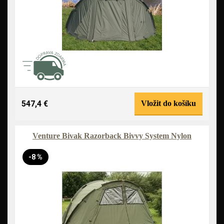
547,4 €
Vložit do košíku
Venture Bivak Razorback Bivvy System Nylon
-8 %