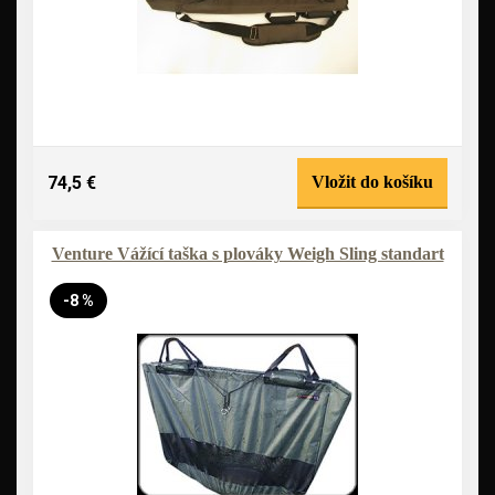
74,5 €
Vložit do košíku
Venture Vážící taška s plováky Weigh Sling standart
-8 %