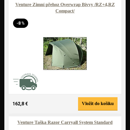
Venture Zimní přehoz Overwrap Bivvy /RZ+4,RZ
Compact/
-8 %
162,8 €
Vložit do košíku
Venture Taška Razor Carryall System Standard