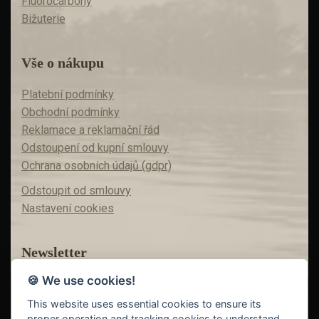
Fluorocarbony
Bižuterie
Vše o nákupu
Platební podmínky
Obchodní podmínky
Reklamace a reklamační řád
Odstoupení od kupní smlouvy
Ochrana osobních údajů (gdpr)
Odstoupit od smlouvy
Nastavení cookies
Newsletter
🍪 We use cookies!
Máte zájem o akční nabídky?
Teď už vám nic neunikne!
This website uses essential cookies to ensure its
proper operation and tracking cookies to understand