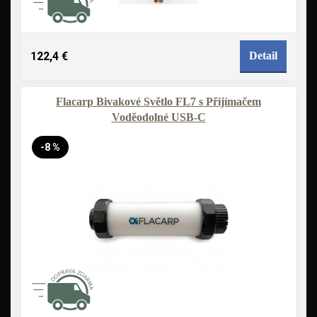
122,4 €
Detail
Flacarp Bivakové Světlo FL7 s Přijímačem
Voděodolné USB-C
-8 %