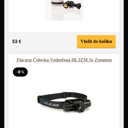
53 €
Vložit do košíku
Flacarp Čelovka Vodotěsná HL3ZM Se Zoomem
-8 %