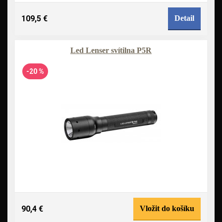
109,5 €
Detail
Led Lenser svítilna P5R
-20 %
90,4 €
Vložit do košíku