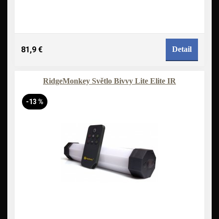
81,9 €
Detail
RidgeMonkey Světlo Bivvy Lite Elite IR
-13 %