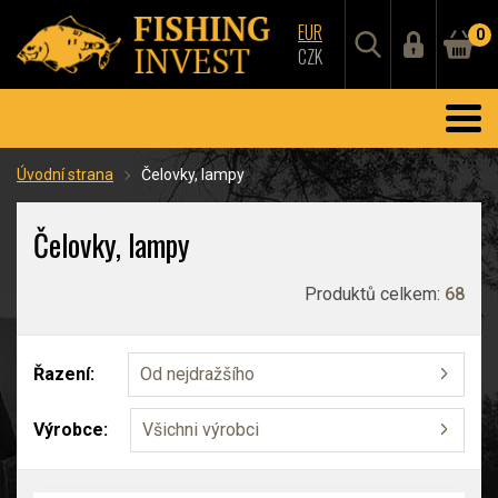
EUR
0
CZK
Úvodní strana
Čelovky, lampy
Čelovky, lampy
Produktů celkem:
68
Řazení:
Od nejdražšího
Výrobce:
Všichni výrobci