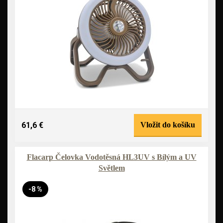
61,6 €
Vložit do košíku
Flacarp Čelovka Vodotěsná HL3UV s Bílým a UV
Světlem
-8 %