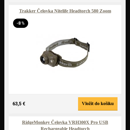
Trakker Čelovka Nitelife Headtorch 580 Zoom
-8 %
63,5 €
Vložit do košíku
RidgeMonkey Čelovka VRH300X Pro USB
Rechargeable Headtorch