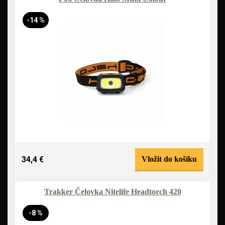
-14 %
34,4 €
Vložit do košíku
Trakker Čelovka Nitelife Headtorch 420
-8 %