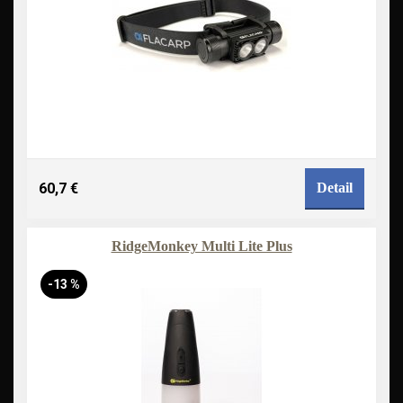
60,7 €
Detail
RidgeMonkey Multi Lite Plus
-13 %