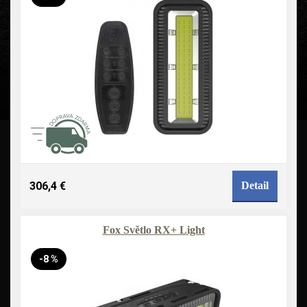
306,4 €
Detail
Fox Světlo RX+ Light
-8 %