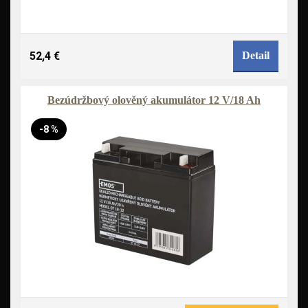
52,4 €
Detail
Bezúdržbový olověný akumulátor 12 V/18 Ah
-8 %