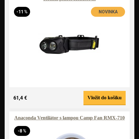
-11 %
NOVINKA
61,4 €
Vložit do košíku
Anaconda Ventilátor s lampou Camp Fan RMX-710
-8 %