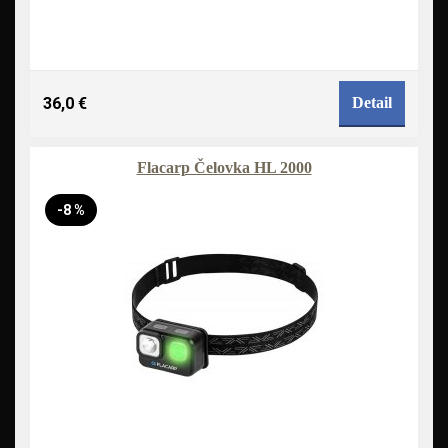
36,0 €
Detail
Flacarp Čelovka HL 2000
-8 %