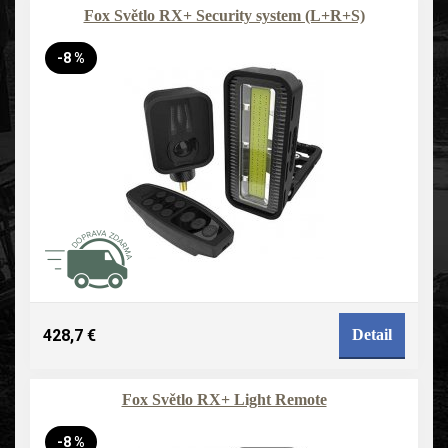
Fox Světlo RX+ Security system (L+R+S)
-8 %
428,7 €
Detail
Fox Světlo RX+ Light Remote
-8 %