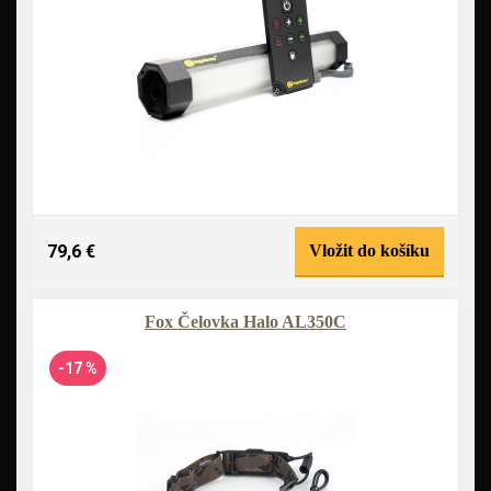
79,6 €
Vložit do košíku
Fox Čelovka Halo AL350C
-17 %