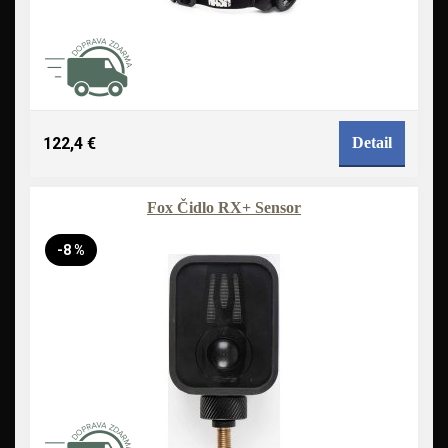
122,4 €
Detail
Fox Čidlo RX+ Sensor
-8 %