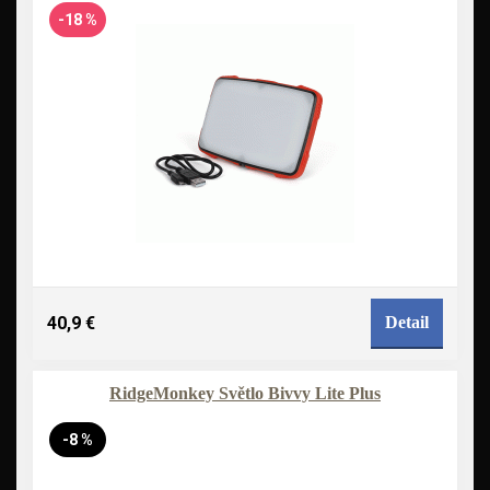
-18 %
40,9 €
Detail
RidgeMonkey Světlo Bivvy Lite Plus
-8 %