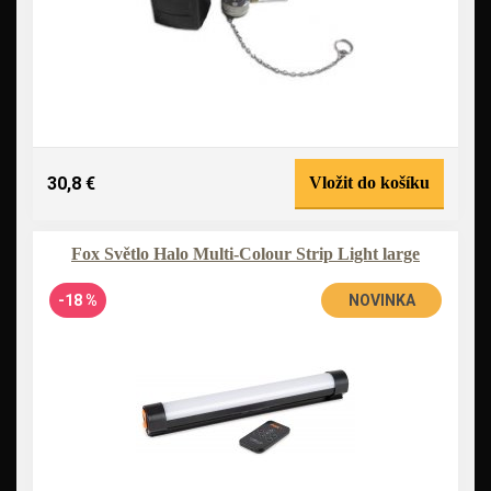
30,8 €
Vložit do košíku
Fox Světlo Halo Multi-Colour Strip Light large
-18 %
NOVINKA