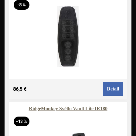
-8 %
86,5 €
Detail
RidgeMonkey Světlo Vault Lite IR180
-13 %