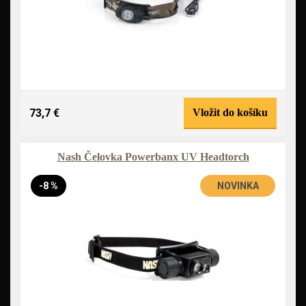
73,7 €
Vložit do košíku
Nash Čelovka Powerbanx UV Headtorch
-8 %
NOVINKA