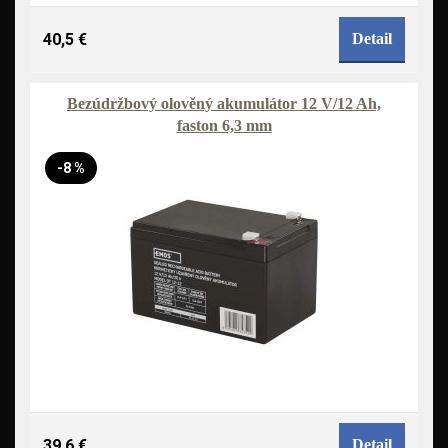
40,5 €
Detail
Bezúdržbový olověný akumulátor 12 V/12 Ah,
faston 6,3 mm
-8 %
39,6 €
Detail