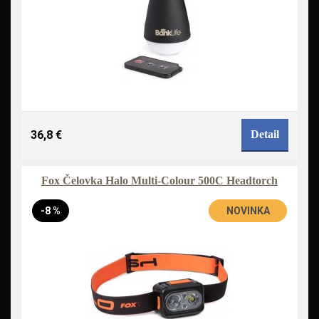
36,8 €
Detail
Fox Čelovka Halo Multi-Colour 500C Headtorch
-8 %
NOVINKA