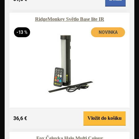
RidgeMonkey Světlo Base lite IR
-13 %
NOVINKA
36,6 €
Vložit do košíku
Fox Čelovka Halo Multi Colour