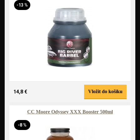
-13 %
14,8 €
Vložit do košíku
CC Moore Odyssey XXX Booster 500ml
-8 %