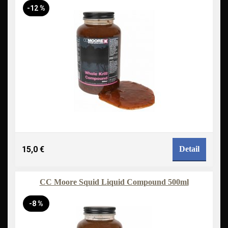
-12 %
15,0 €
Detail
CC Moore Squid Liquid Compound 500ml
-8 %