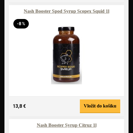
Nash Booster Spod Syrup Scopex Squid 1l
-8 %
13,8 €
Vložit do košíku
Nash Booster Syrup Citruz 1l