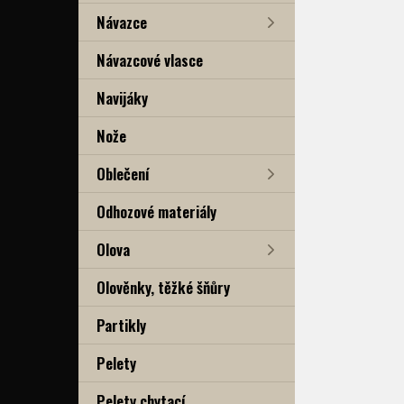
Návazce
Návazcové vlasce
Navijáky
Nože
Oblečení
Odhozové materiály
Olova
Olověnky, těžké šňůry
Partikly
Pelety
Pelety chytací