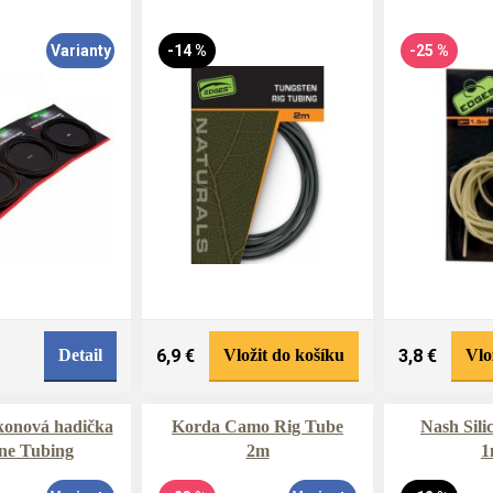
Varianty
-14 %
-25 %
Detail
6,9 €
Vložit do košíku
3,8 €
Vlo
konová hadička
Korda Camo Rig Tube
Nash Sili
one Tubing
2m