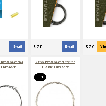
Detail
3,7 €
Detail
3,7 €
Vlo
 protahovačka
Zfish Protahovací struna
 Threader
Elastic Threader
-8 %