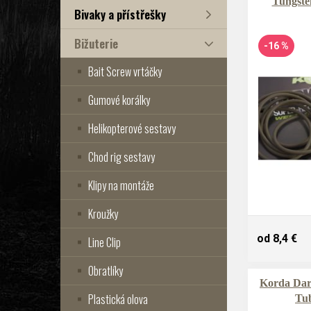
Tungste
Bivaky a přístřešky
Bižuterie
-16 %
Bait Screw vrtáčky
Gumové korálky
Helikopterové sestavy
Chod rig sestavy
Klipy na montáže
Kroužky
od 8,4 €
Line Clip
Obratlíky
Korda Dar
Plastická olova
Tu