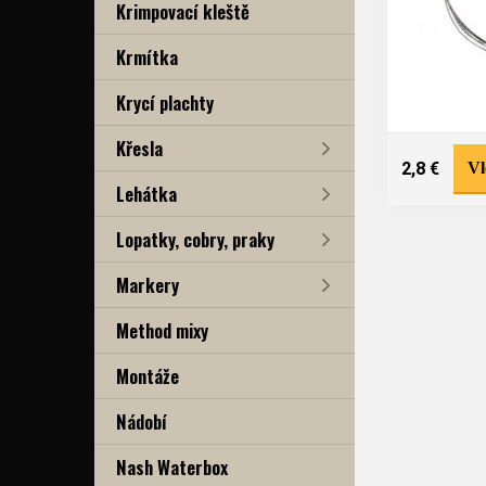
Krimpovací kleště
Krmítka
Krycí plachty
Křesla
2,8 €
Vl
Lehátka
Lopatky, cobry, praky
Markery
Method mixy
Montáže
Nádobí
Nash Waterbox