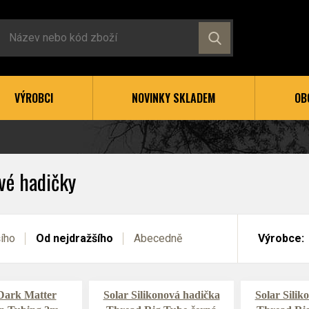
VÝROBCI
NOVINKY SKLADEM
OB
vé hadičky
šího
Od nejdražšího
Abecedně
Výrobce:
Dark Matter
Solar Silikonová hadička
Solar Silik