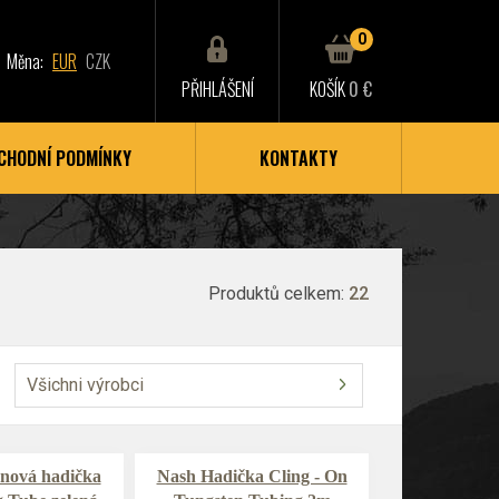
0
Měna:
EUR
CZK
PŘIHLÁŠENÍ
KOŠÍK
0 €
CHODNÍ PODMÍNKY
KONTAKTY
Produktů celkem:
22
Všichni výrobci
onová hadička
Nash Hadička Cling - On