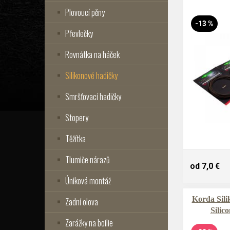
Plovoucí pěny
-13 %
Převlečky
Rovnátka na háček
Silikonové hadičky
Smršťovací hadičky
Stopery
Těžítka
Tlumiče nárazů
od 7,0 €
Úniková montáž
Korda Sili
Zadní olova
Silic
Zarážky na boilie