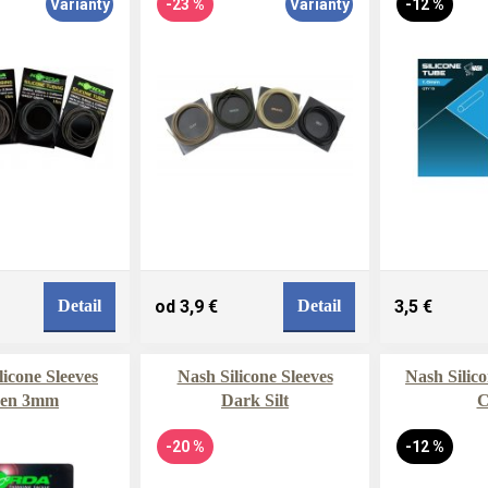
Varianty
-23 %
Varianty
-12 %
Detail
od 3,9 €
Detail
3,5 €
licone Sleeves
Nash Silicone Sleeves
Nash Silico
een 3mm
Dark Silt
-20 %
-12 %