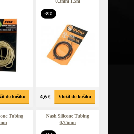
0,3mm 1,5m
-8 %
žit do košíku
4,6 €
Vložit do košíku
cone Tubing
Nash Silicone Tubing
1mm
0,75mm