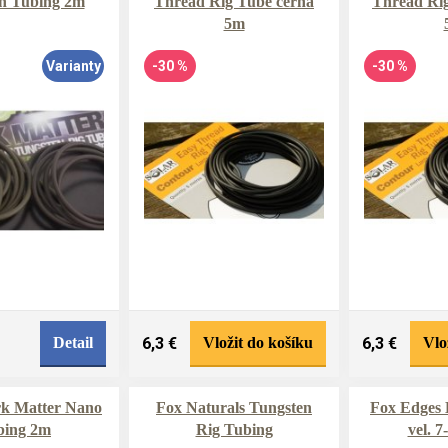
n Tubing 2m
Thread Rig Tube černá
Thread Rig
5m
Varianty
-30 %
-30 %
Detail
6,3 €
Vložit do košíku
6,3 €
Vlo
k Matter Nano
Fox Naturals Tungsten
Fox Edges 
bing 2m
Rig Tubing
vel. 7