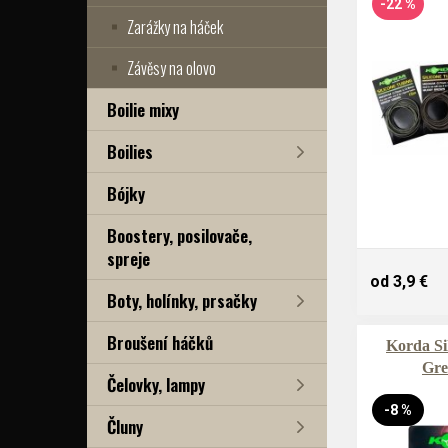
-22 %
Zarážky na háček
Závěsy na olovo
Boilie mixy
Boilies
Bójky
Boostery, posilovače,
spreje
od 3,9 €
Boty, holínky, prsačky
Broušení háčků
Korda Si
Gr
Čelovky, lampy
-8 %
Čluny