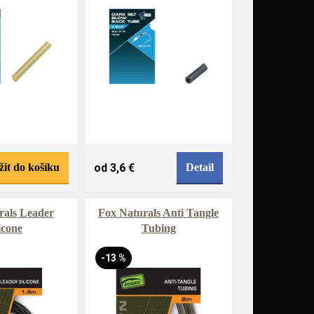
žit do košíku
od 3,6 €
Detail
rals Leader
Fox Naturals Anti Tangle
icone
Tubing
-13 %