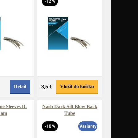
-12 %
Detail
3,5 €
Vložit do košíku
ne Sleeves D-
Nash Dark Silt Blow Back
Cam
Tube
-10 %
Varianty