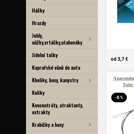
Háčky
Hrazdy
Jehly,
nůžky,vrtáčky,utahováky
Jídelní tašky
od 3,7 €
Kaprařské vůně do auta
Anaconda
Kbelíky, boxy, kanystry
Tube
Kolíky
-8 %
Koncentráty, atraktanty,
extrakty
Krabičky a boxy