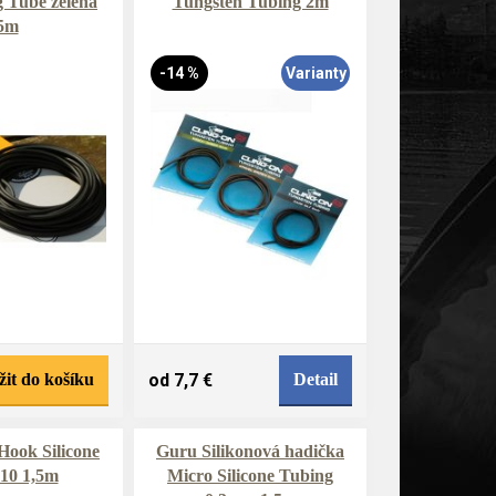
 Tube zelená
Tungsten Tubing 2m
5m
-14 %
Varianty
žit do košíku
od 7,7 €
Detail
Hook Silicone
Guru Silikonová hadička
-10 1,5m
Micro Silicone Tubing