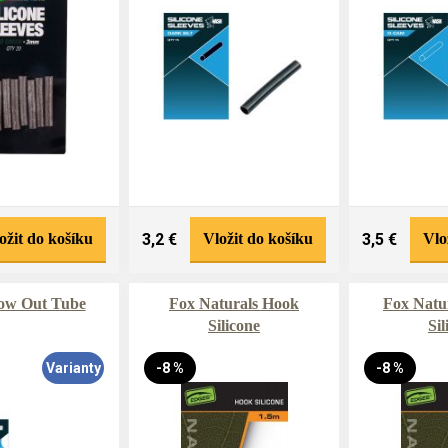
ožit do košíku
3,2 €
Vložit do košíku
3,5 €
Vlo
ow Out Tube
Fox Naturals Hook
Fox Natu
Silicone
Sil
Varianty
-8 %
-8 %