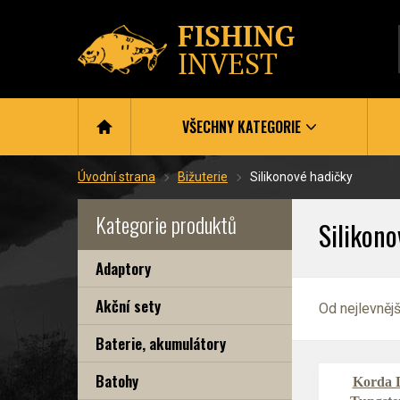
VŠECHNY KATEGORIE
Úvodní strana
Bižuterie
Silikonové hadičky
Kategorie produktů
Silikono
Adaptory
Akční sety
Od nejlevněj
Baterie, akumulátory
Batohy
Korda 