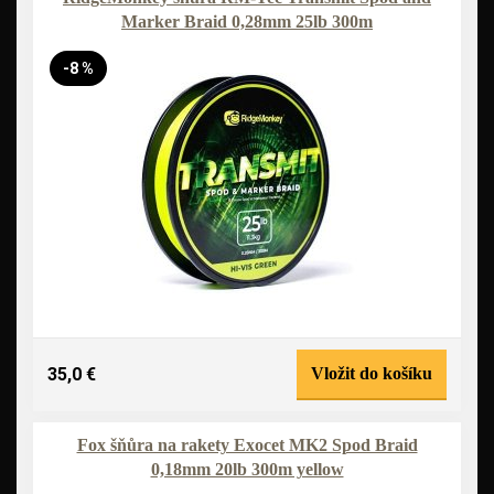
Marker Braid 0,28mm 25lb 300m
-8 %
35,0 €
Vložit do košíku
Fox šňůra na rakety Exocet MK2 Spod Braid
0,18mm 20lb 300m yellow