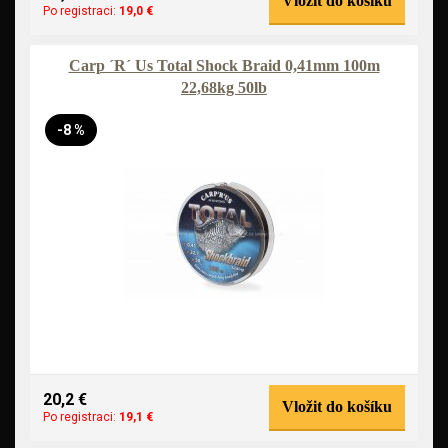
Vložit do košíku
Po registraci:
19,0 €
Carp ´R´ Us Total Shock Braid 0,41mm 100m
22,68kg 50lb
-8 %
20,2 €
Vložit do košíku
Po registraci:
19,1 €