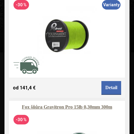
-30 %
Varianty
od 141,4 €
Detail
Fox šňůra Gravitron Pro 15lb 0,30mm 300m
-30 %