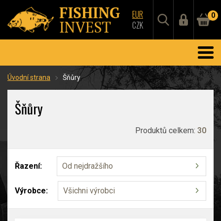
EUR
0
CZK
Úvodní strana
Šňůry
Šňůry
Produktů celkem:
30
Řazení:
Od nejdražšího
Výrobce:
Všichni výrobci