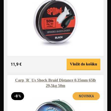
11,9 €
Vložit do košíku
Carp ´R´ Us Shock Braid Distance 0,35mm 65lb
29,5kg 50m
-8 %
NOVINKA