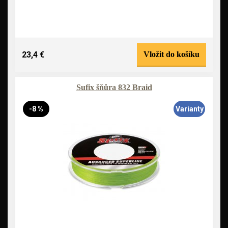
23,4 €
Vložit do košíku
Sufix šňůra 832 Braid
-8 %
Varianty