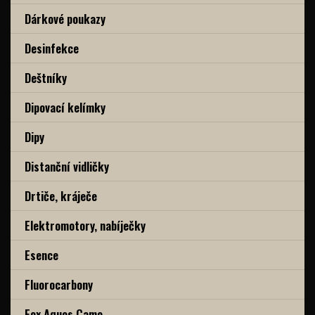
Dárkové poukazy
Desinfekce
Deštníky
Dipovací kelímky
Dipy
Distanční vidličky
Drtiče, kráječe
Elektromotory, nabíječky
Esence
Fluorocarbony
Fox Aquos Camo