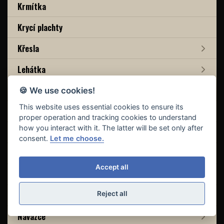
Krmítka
Krycí plachty
Křesla
Lehátka
Lopatky, cobry, praky
🍪 We use cookies!
This website uses essential cookies to ensure its
Markery
proper operation and tracking cookies to understand
how you interact with it. The latter will be set only after
Method mixy
consent.
Let me choose.
Montáže
Accept all
Nádobí
Nash Waterbox
Reject all
Návazce