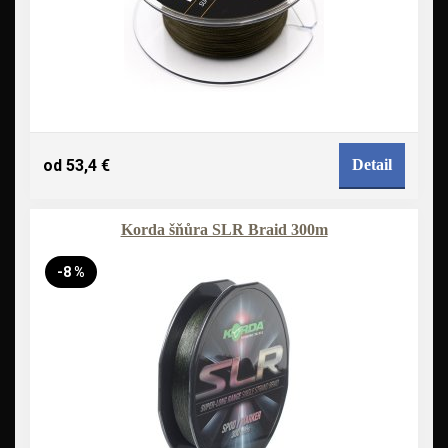
od 53,4 €
Detail
Korda šňůra SLR Braid 300m
-8 %