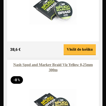
38,6 €
Vložit do košíku
Nash Spod and Marker Braid Viz Yellow 0,25mm
300m
-8 %