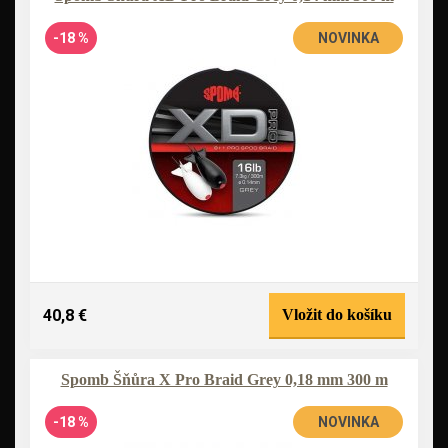
-18 %
NOVINKA
40,8 €
Vložit do košíku
Spomb Šňůra X Pro Braid Grey 0,18 mm 300 m
-18 %
NOVINKA