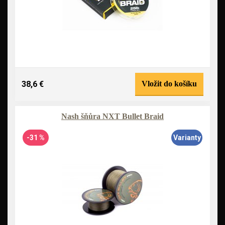
38,6 €
Vložit do košíku
Nash šňůra NXT Bullet Braid
-31 %
Varianty