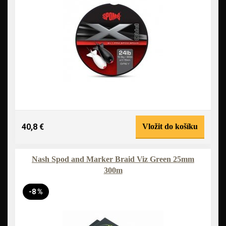
40,8 €
Vložit do košíku
Nash Spod and Marker Braid Viz Green 25mm
300m
-8 %