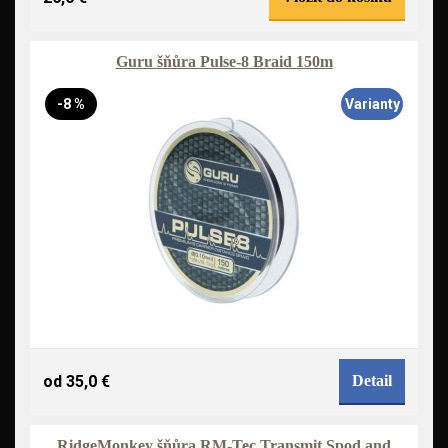
Guru šňůra Pulse-8 Braid 150m
-8 %
Varianty
od 35,0 €
Detail
RidgeMonkey šňůra RM-Tec Transmit Spod and