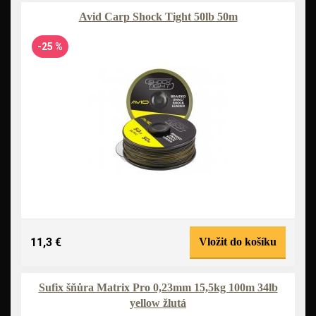
Avid Carp Shock Tight 50lb 50m
-25 %
11,3 €
Vložit do košíku
Sufix šňůra Matrix Pro 0,23mm 15,5kg 100m 34lb
yellow žlutá