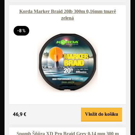
Korda Marker Braid 20lb 300m 0,16mm tmavě
zelená
-8 %
46,9 €
Vložit do košíku
Spomb Šňůra XD Pro Braid Grey 0,14 mm 300 m