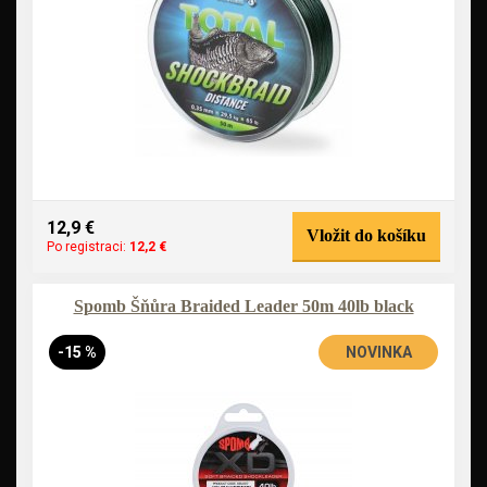
12,9 €
Vložit do košíku
Po registraci:
12,2 €
Spomb Šňůra Braided Leader 50m 40lb black
-15 %
NOVINKA