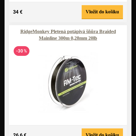
34 €
Vložit do košíku
RidgeMonkey Pletená potápivá šňůra Braided
Mainline 300m 0,28mm 20lb
-30 %
26,6 €
Vložit do košíku