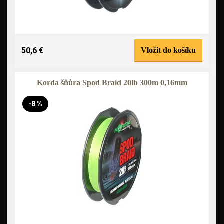
50,6 €
Vložit do košíku
Korda šňůra Spod Braid 20lb 300m 0,16mm
-8 %