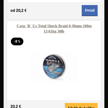
od 20,2 €
Detail
Carp ´R´ Us Total Shock Braid 0,30mm 100m
13,61kg 30lb
-8 %
20,2 €