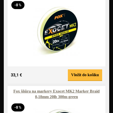
-8 %
33,1 €
Vložit do košíku
Fox šňůra na markery Exocet MK2 Marker Braid
0,18mm 20lb 300m green
-8 %