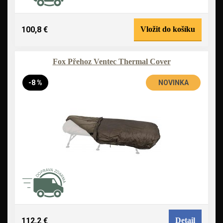
100,8 €
Vložit do košíku
Fox Přehoz Ventec Thermal Cover
-8 %
NOVINKA
112,2 €
Detail