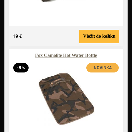
19 €
Vložit do košíku
Fox Camolite Hot Water Bottle
-8 %
NOVINKA