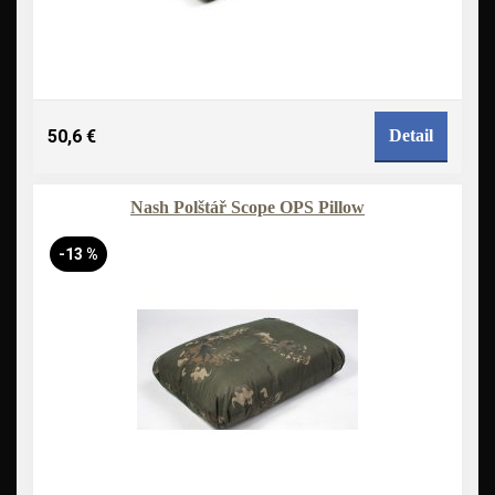
50,6 €
Detail
Nash Polštář Scope OPS Pillow
-13 %