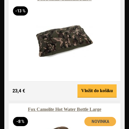
-13 %
23,4 €
Vložit do košíku
Fox Camolite Hot Water Bottle Large
-8 %
NOVINKA