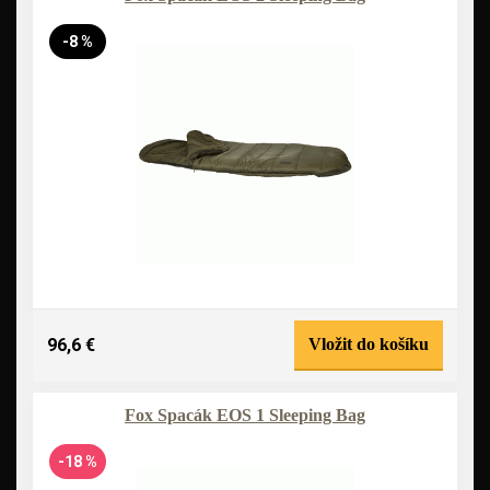
-8 %
96,6 €
Vložit do košíku
Fox Spacák EOS 1 Sleeping Bag
-18 %