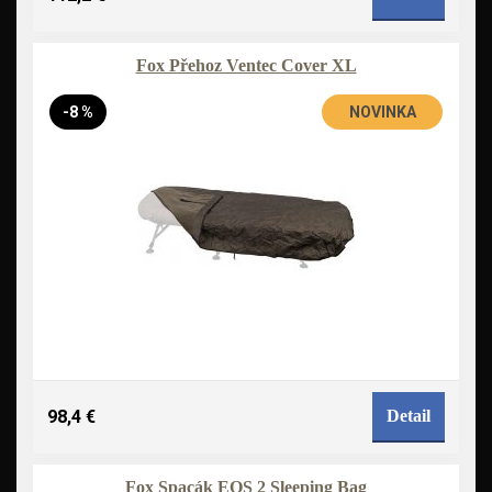
Fox Přehoz Ventec Cover XL
-8 %
NOVINKA
98,4 €
Detail
Fox Spacák EOS 2 Sleeping Bag