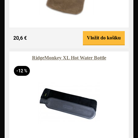
20,6 €
Vložit do košíku
RidgeMonkey XL Hot Water Bottle
-12 %