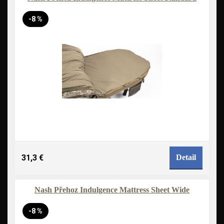
-8 %
31,3 €
Detail
Nash Přehoz Indulgence Mattress Sheet Wide
-8 %