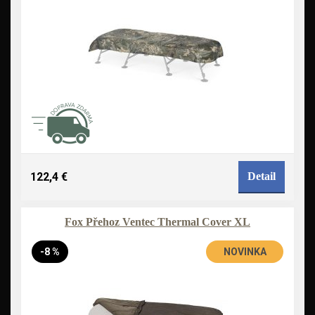
122,4 €
Detail
Fox Přehoz Ventec Thermal Cover XL
-8 %
NOVINKA