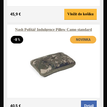
45,9 €
Vložit do košíku
Nash Polštář Indulgence Pillow Camo standard
-8 %
NOVINKA
40,5 €
Detail