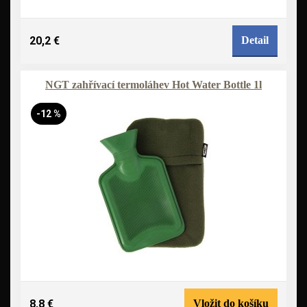
20,2 €
Detail
NGT zahřívací termoláhev Hot Water Bottle 1l
-12 %
8,8 €
Vložit do košíku