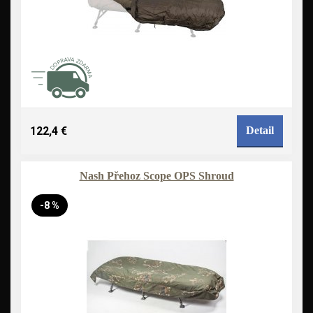
122,4 €
Detail
Nash Přehoz Scope OPS Shroud
-8 %