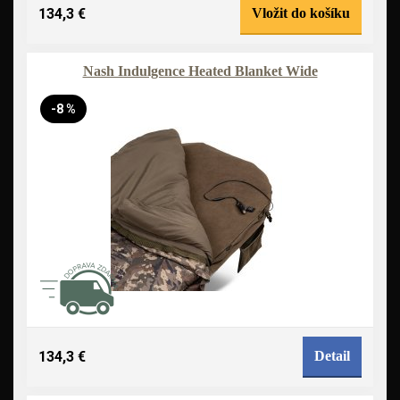
134,3 €
Vložit do košíku
Nash Indulgence Heated Blanket Wide
-8 %
134,3 €
Detail