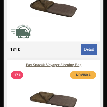
184 €
Detail
Fox Spacák Voyager Sleeping Bag
-17 %
NOVINKA