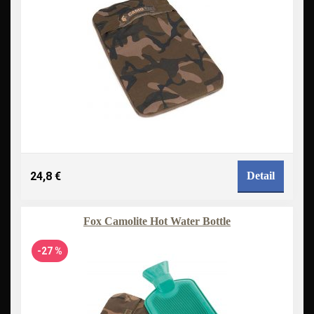
24,8 €
Detail
Fox Camolite Hot Water Bottle
-27 %