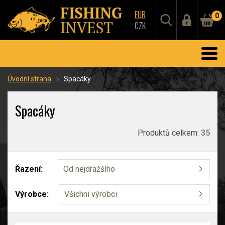
EUR
0
CZK
Úvodní strana
Spacáky
Spacáky
Produktů celkem:
35
Řazení:
Od nejdražšího
Výrobce:
Všichni výrobci