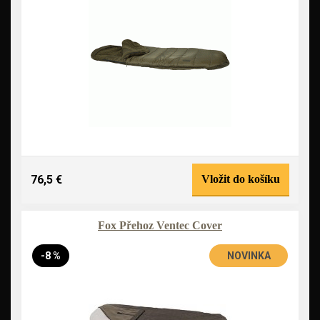
76,5 €
Vložit do košíku
Fox Přehoz Ventec Cover
-8 %
NOVINKA