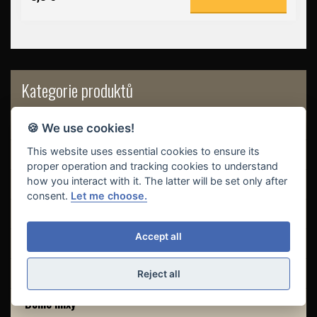
Kategorie produktů
Adaptory
🍪 We use cookies!
This website uses essential cookies to ensure its
Akční sety
proper operation and tracking cookies to understand
how you interact with it. The latter will be set only after
Baterie, akumulátory
consent.
Let me choose.
Batohy
Accept all
Bivaky a přístřešky
Bižuterie
Reject all
Boilie mixy