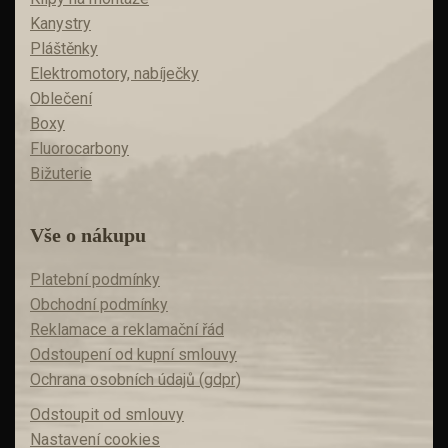
Kanystry
Pláštěnky
Elektromotory, nabíječky
Oblečení
Boxy
Fluorocarbony
Bižuterie
Vše o nákupu
Platební podmínky
Obchodní podmínky
Reklamace a reklamační řád
Odstoupení od kupní smlouvy
Ochrana osobních údajů (gdpr)
Odstoupit od smlouvy
Nastavení cookies