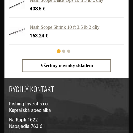
Nash Scope Black Ops 10 ft 3 lb 2 díly
408.5 €
'
Nash Scope Shrink 10 ft 3,5 lb 2 díly
163.24 €
Všechny novinky skladem
RYCHLÝ KONTAKT
Fishing Invest s.r.o.
Kaprařská speciálka
Na Kapli 1622
Napajedla 763 61