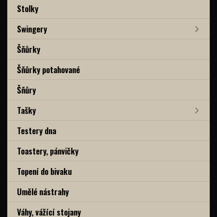
Stolky
Swingery
Šňůrky
Šňůrky potahované
Šňůry
Tašky
Testery dna
Toastery, pánvičky
Topení do bivaku
Umělé nástrahy
Váhy, vážící stojany