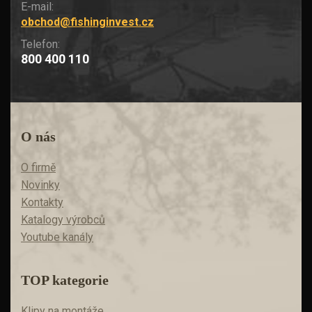
E-mail:
obchod@fishinginvest.cz
Telefon:
800 400 110
O nás
O firmě
Novinky
Kontakty
Katalogy výrobců
Youtube kanály
TOP kategorie
Klipy na montáže