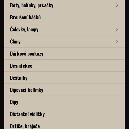
Boty, holínky, prsačky
Broušení háčků
Čelovky, lampy
Čluny
Dárkové poukazy
Desinfekce
Deštníky
Dipovací kelímky
Dipy
Distanční vidličky
Drtiče, kráječe