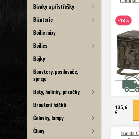
Compac 
Bivaky a přístřešky
Bižuterie
-18 %
Boilie mixy
Boilies
Bójky
Boostery, posilovače,
spreje
Boty, holínky, prsačky
Broušení háčků
135,6
€
Čelovky, lampy
Čluny
Korda Ch