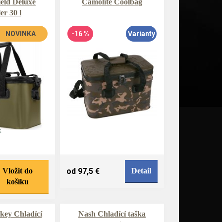
eld Deluxe
Camolite Coolbag
er 30 l
NOVINKA
-16 %
Varianty
Vložit do
od 97,5 €
Detail
košíku
ey Chladící
Nash Chladící taška