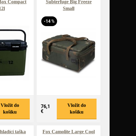
Box Compact
Subterfuge Big Freeze
12l
Small
-14 %
Vložit do
Vložit do
76,1
€
košíku
košíku
ladící taška
Fox Camolite Large Cool