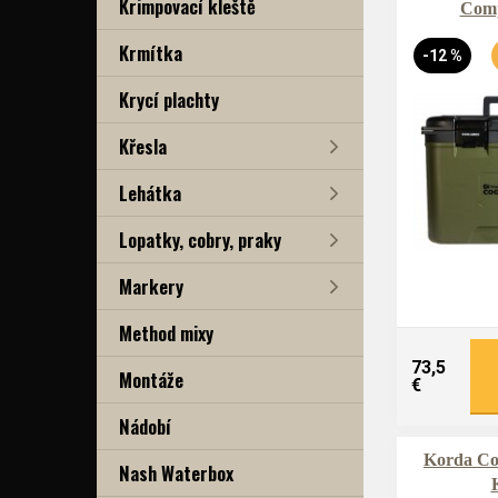
Krimpovací kleště
Comp
Krmítka
-12 %
Krycí plachty
Křesla
Lehátka
Lopatky, cobry, praky
Markery
Method mixy
73,5
Montáže
€
Nádobí
Korda Co
Nash Waterbox