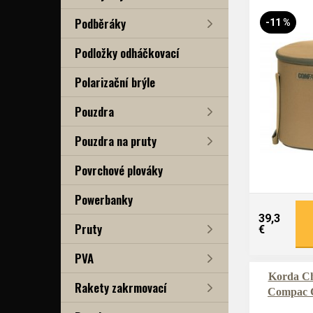
Podběráky
-11 %
Podložky odháčkovací
Polarizační brýle
Pouzdra
Pouzdra na pruty
Povrchové plováky
Powerbanky
39,3
Pruty
€
PVA
Korda Ch
Rakety zakrmovací
Compac 