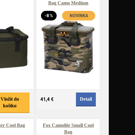
Bag Camo Medium
-8 %
NOVINKA
Vložit do
41,4 €
Detail
košíku
er Cool Bag
Fox Camolite Small Cool
Bag