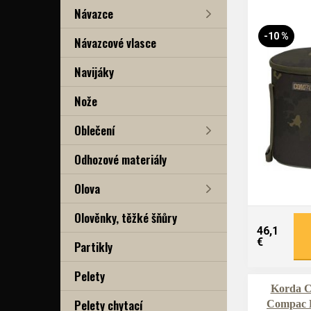
Návazce
-10 %
Návazcové vlasce
Navijáky
Nože
Oblečení
Odhozové materiály
Olova
Olověnky, těžké šňůry
46,1
€
Partikly
Pelety
Korda Ch
Pelety chytací
Compac B