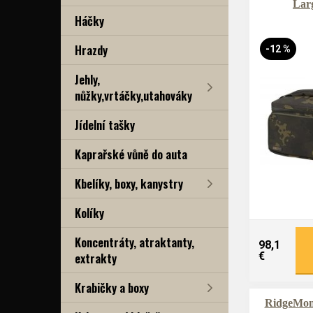
Lar
Háčky
Hrazdy
-12 %
Jehly,
nůžky,vrtáčky,utahováky
Jídelní tašky
Kaprařské vůně do auta
Kbelíky, boxy, kanystry
Kolíky
Koncentráty, atraktanty,
98,1
extrakty
€
Krabičky a boxy
RidgeMon