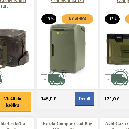
Cooler Kamo
CombiChilla 18 l
Compa
14L
-13 %
NOVINKA
-13 %
Vložit do
145,0 €
Detail
131,0 €
košíku
ladící taška
Korda Compac Cool Bag
Avid Carp C