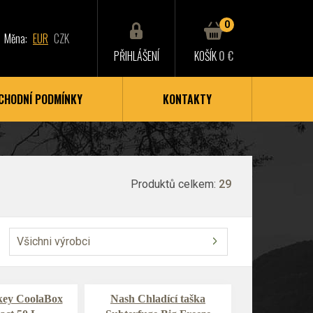
0
Měna:
EUR
CZK
PŘIHLÁŠENÍ
KOŠÍK
0 €
CHODNÍ PODMÍNKY
KONTAKTY
Produktů celkem:
29
Všichni výrobci
ey CoolaBox
Nash Chladící taška