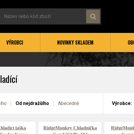
VÝROBCI
NOVINKY SKLADEM
OB
ladící
šího
Od nejdražšího
Abecedně
Výrobce:
ladící taška
RidgeMonkey Chladnička
RidgeMonk