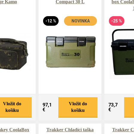
ge Kamo
Compact 30 L
box Coola
-12 %
NOVINKA
-25 %
Vložit do
Vložit do
97,1
73,7
€
€
košíku
košíku
key CoolaBox
Trakker Chladící taška
Trakker Ch