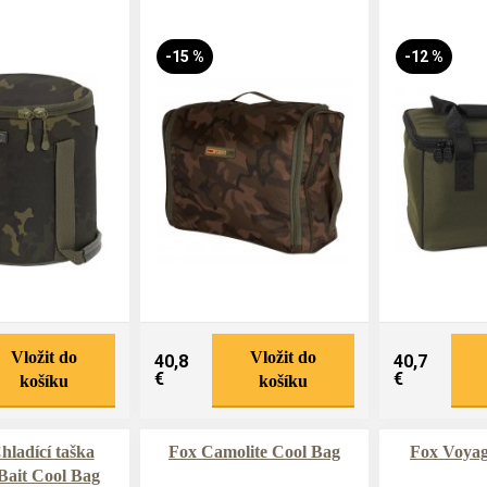
-15 %
-12 %
Vložit do
Vložit do
40,8
40,7
€
€
košíku
košíku
ladící taška
Fox Camolite Cool Bag
Fox Voyag
ait Cool Bag