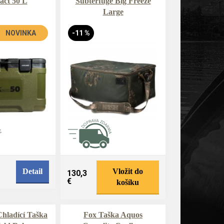
ct 50 L
Subterfuge Big Freeze
Large
NOVINKA
-11 %
Detail
Vložit do
130,3
€
košíku
hladící Taška
Fox Taška Aquos