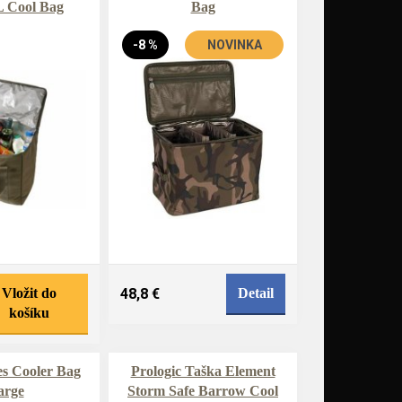
 Cool Bag
Bag
-8 %
NOVINKA
Vložit do
48,8 €
Detail
košíku
es Cooler Bag
Prologic Taška Element
arge
Storm Safe Barrow Cool