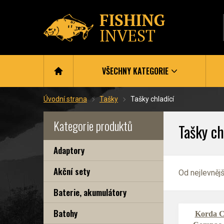
VŠECHNY KATEGORIE
Úvodní strana
Tašky
Tašky chladící
Kategorie produktů
Tašky ch
Adaptory
Akční sety
Od nejlevněj
Baterie, akumulátory
Batohy
Korda Ch