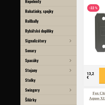
Repelenty
-22 %
Rohatinky, spojky
Rollbally
Rybářské doplňky
Signalizátory
Sonary
Spacáky
Stojany
13,2
€
Stolky
Swingery
Fox Chl
Aquos XL
Šňůrky