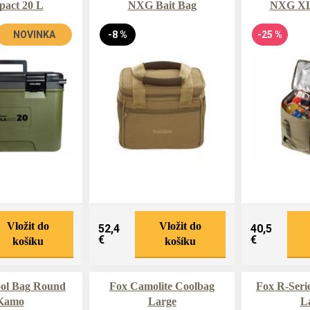
act 20 L
NXG Bait Bag
NXG XL
NOVINKA
-8 %
-25 %
Vložit do
Vložit do
52,4
40,5
€
€
košíku
košíku
ol Bag Round
Fox Camolite Coolbag
Fox R-Seri
Kamo
Large
L