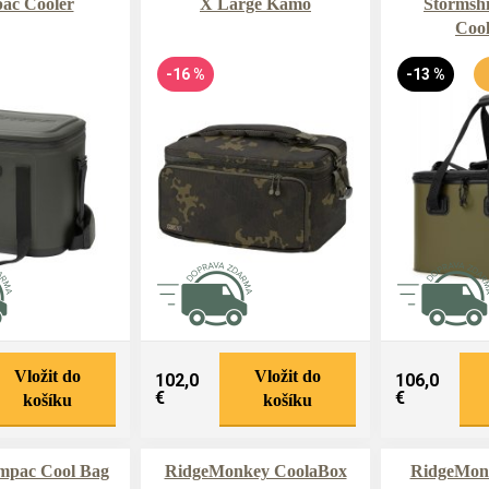
ac Cooler
X Large Kamo
Stormshi
Cool
-16 %
-13 %
Vložit do
Vložit do
102,0
106,0
€
€
košíku
košíku
mpac Cool Bag
RidgeMonkey CoolaBox
RidgeMonk