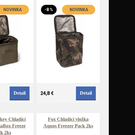
NOVINKA
-8 %
NOVINKA
Detail
24,8 €
Detail
ey Chladící
Fox Chladící vložka
laBox Freeze
Aquos Freezer Pack 2ks
k 2ks