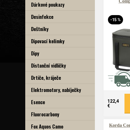
Comp
Dárkové poukazy
Desinfekce
-15 %
Deštníky
Dipovací kelímky
Dipy
Distanční vidličky
Drtiče, kráječe
Elektromotory, nabíječky
Esence
122,4
€
Fluorocarbony
Fox Aquos Camo
Korda Co