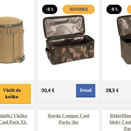
-8 %
NOVINKA
-8 %
Vložit do
30,4 €
Detail
28,5 €
košíku
ladící Vložka
Korda Compac Cool
RidgeMonk
Cool Pack XL
Packs 2ks
bloky Coo
Pac