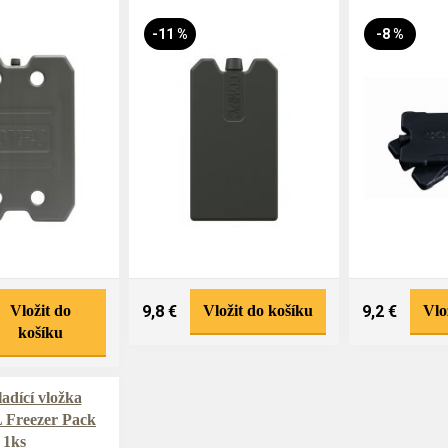
-11 %
-8 %
Vložit do
9,8 €
Vložit do košíku
9,2 €
Vlo
košíku
adící vložka
 Freezer Pack
1ks