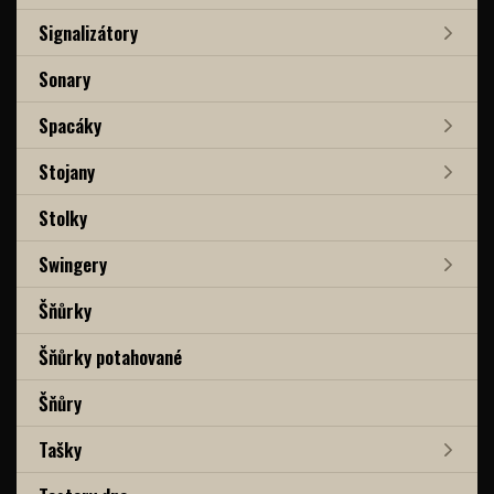
Signalizátory
Sonary
Spacáky
Stojany
Stolky
Swingery
Šňůrky
Šňůrky potahované
Šňůry
Tašky