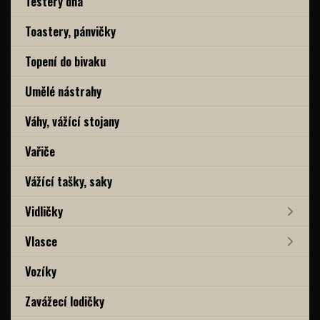
Testery dna
Toastery, pánvičky
Topení do bivaku
Umělé nástrahy
Váhy, vážící stojany
Vařiče
Vážící tašky, saky
Vidličky
Vlasce
Vozíky
Zavážecí lodičky