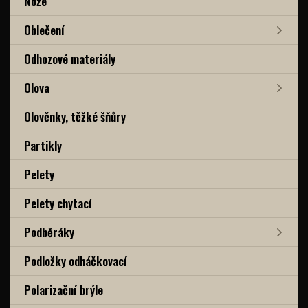
Nože
Oblečení
Odhozové materiály
Olova
Olověnky, těžké šňůry
Partikly
Pelety
Pelety chytací
Podběráky
Podložky odháčkovací
Polarizační brýle