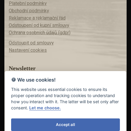
Platební podmínky
Obchodní podmínky
Reklamace a reklamační řád
Odstoupení od kupní smlouvy
Ochrana osobních údajů (gdpr)
Odstoupit od smlouvy
Nastavení cookies
Newsletter
🍪 We use cookies!
Máte zájem o akční nabídky?
Teď už vám nic neunikne!
This website uses essential cookies to ensure its
proper operation and tracking cookies to understand
how you interact with it. The latter will be set only after
consent.
Let me choose.
Odeslat
Accept all