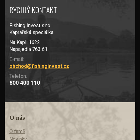
RYCHLÝ KONTAKT
Fishing Invest s.r.o.
Kaprařská speciálka
Na Kapli 1622
Napajedla 763 61
E-mail:
obchod@fishinginvest.cz
Telefon:
800 400 110
O nás
O firmě
Novinky