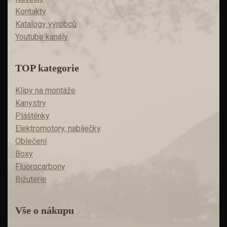
Kontakty
Katalogy výrobců
Youtube kanály
TOP kategorie
Klipy na montáže
Kanystry
Pláštěnky
Elektromotory, nabíječky
Oblečení
Boxy
Fluorocarbony
Bižuterie
Vše o nákupu