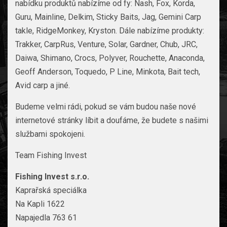
nabídku produktů nabízíme od fy: Nash, Fox, Korda,
Guru, Mainline, Delkim, Sticky Baits, Jag, Gemini Carp
takle, RidgeMonkey, Kryston. Dále nabízíme produkty:
Trakker, CarpRus, Venture, Solar, Gardner, Chub, JRC,
Daiwa, Shimano, Crocs, Polyver, Rouchette, Anaconda,
Geoff Anderson, Toquedo, P Line, Minkota, Bait tech,
Avid carp a jiné.
Budeme velmi rádi, pokud se vám budou naše nové
internetové stránky líbit a doufáme, že budete s našimi
službami spokojeni.
Team Fishing Invest
Fishing Invest s.r.o.
Kaprařská speciálka
Na Kapli 1622
Napajedla 763 61