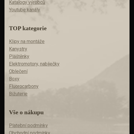
Katalogy výrobců
Youtube kanály
TOP kategorie
Klipy na montáže
Kanystry
Pláštěnky
Elektromotory, nabíječky
Oblečení
Boxy
Fluorocarbony
Bižuterie
Vše o nákupu
Platební podmínky
Obchodní podmínky