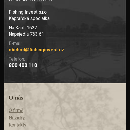
Fishing Invest s.r.o.
Kaprařská speciálka
Na Kapli 1622
Napajedla 763 61
E-mail:
obchod@fishinginvest.cz
Telefon:
800 400 110
O nás
O firmě
Novinky
Kontakty