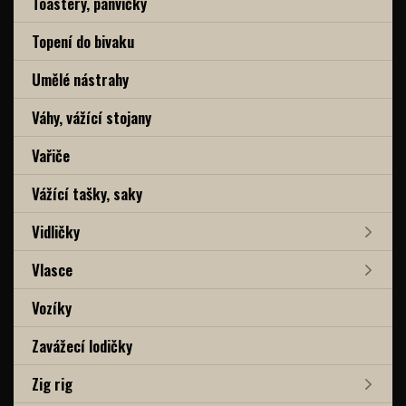
Toastery, pánvičky
Topení do bivaku
Umělé nástrahy
Váhy, vážící stojany
Vařiče
Vážící tašky, saky
Vidličky
Vlasce
Vozíky
Zavážecí lodičky
Zig rig