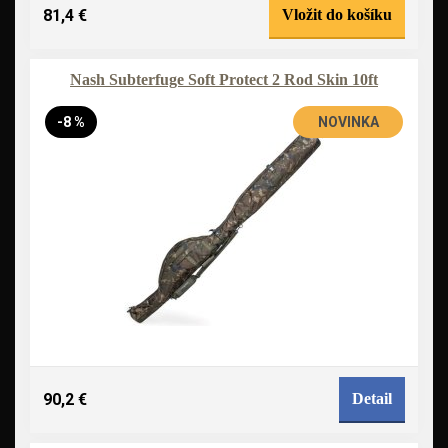
81,4 €
Vložit do košíku
Nash Subterfuge Soft Protect 2 Rod Skin 10ft
-8 %
NOVINKA
90,2 €
Detail