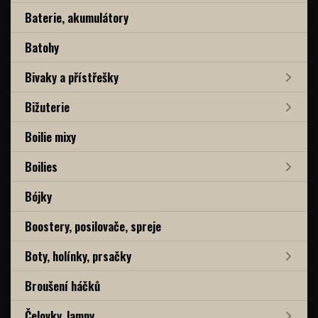
Baterie, akumulátory
Batohy
Bivaky a přístřešky
Bižuterie
Boilie mixy
Boilies
Bójky
Boostery, posilovače, spreje
Boty, holínky, prsačky
Broušení háčků
Čelovky, lampy