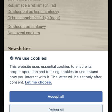
Reklamace a reklamační řád
Odstoupení od kupní smlouvy
Ochrana osobních údajů (gdpr)
Odstoupit od smlouvy
Nastavení cookies
Newsletter
🍪 We use cookies!
Máte zájem o akční nabídky?
Teď už vám nic neunikne!
This website uses essential cookies to ensure its
proper operation and tracking cookies to understand
how you interact with it. The latter will be set only after
consent.
Let me choose.
Odeslat
Accept all
Reject all