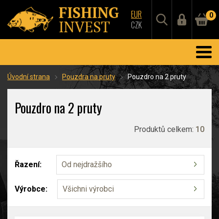
EUR
0
CZK
Úvodní strana
Pouzdra na pruty
Pouzdro na 2 pruty
Pouzdro na 2 pruty
Produktů celkem:
10
Řazení:
Od nejdražšího
Výrobce:
Všichni výrobci