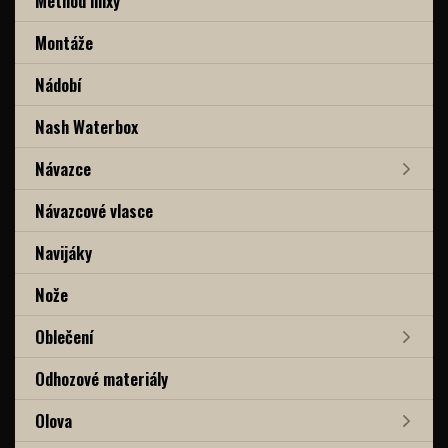
Method mixy
Montáže
Nádobí
Nash Waterbox
Návazce
Návazcové vlasce
Navijáky
Nože
Oblečení
Odhozové materiály
Olova