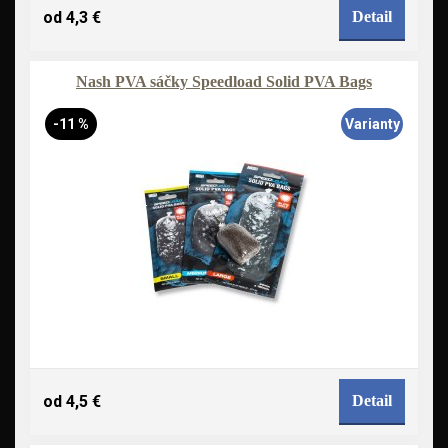
od 4,3 €
Detail
Nash PVA sáčky Speedload Solid PVA Bags
-11 %
Varianty
od 4,5 €
Detail