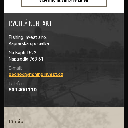
Všechny novinky skladem
RYCHLÝ KONTAKT
Fishing Invest s.r.o.
Kaprařská speciálka
Na Kapli 1622
Napajedla 763 61
E-mail:
obchod@fishinginvest.cz
Telefon:
800 400 110
O nás