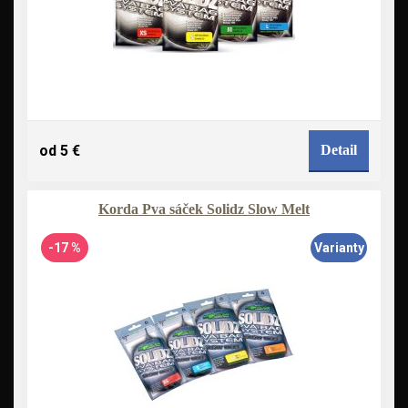
od 5 €
Detail
Korda Pva sáček Solidz Slow Melt
-17 %
Varianty