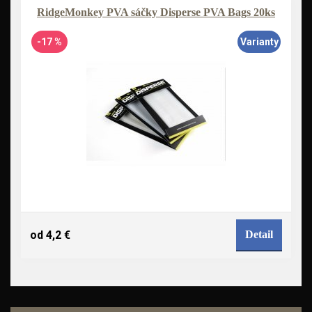
RidgeMonkey PVA sáčky Disperse PVA Bags 20ks
-17 %
Varianty
od 4,2 €
Detail