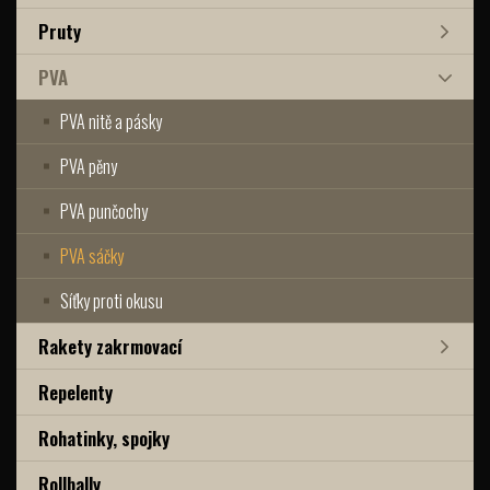
Pruty
PVA
PVA nitě a pásky
PVA pěny
PVA punčochy
PVA sáčky
Síťky proti okusu
Rakety zakrmovací
Repelenty
Rohatinky, spojky
Rollbally