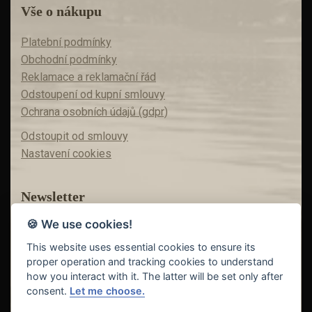
Vše o nákupu
Platební podmínky
Obchodní podmínky
Reklamace a reklamační řád
Odstoupení od kupní smlouvy
Ochrana osobních údajů (gdpr)
Odstoupit od smlouvy
Nastavení cookies
Newsletter
🍪 We use cookies!
Máte zájem o akční nabídky?
Teď už vám nic neunikne!
This website uses essential cookies to ensure its
proper operation and tracking cookies to understand
how you interact with it. The latter will be set only after
consent.
Let me choose.
Odeslat