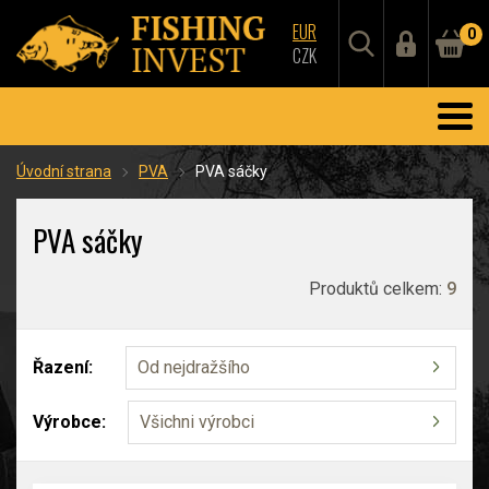
EUR
0
CZK
Úvodní strana
PVA
PVA sáčky
PVA sáčky
Produktů celkem:
9
Řazení:
Od nejdražšího
Výrobce:
Všichni výrobci