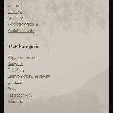
O firmě
Novinky
Kontakty
Katalogy výrobců
Youtube kanály
TOP kategorie
Klipy na montáže
Kanystry
Pláštěnky
Elektromotory, nabíječky
Oblečení
Boxy
Fluorocarbony
Bižuterie