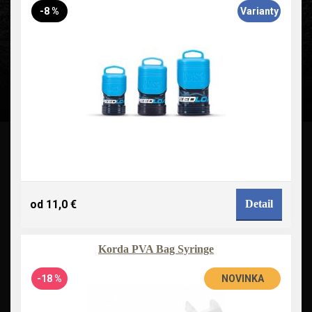
-8 %
Varianty
od 11,0 €
Detail
Korda PVA Bag Syringe
-18 %
NOVINKA