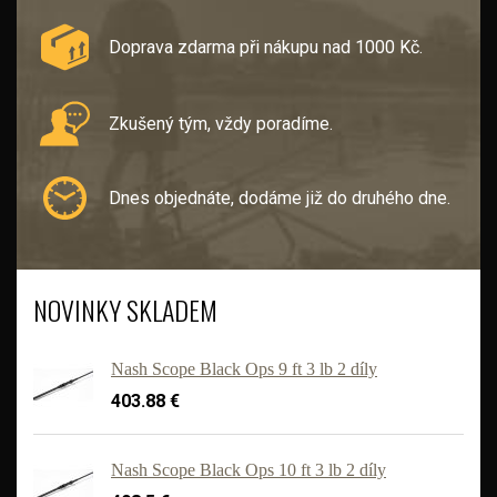
Doprava zdarma při nákupu nad 1000 Kč.
Zkušený tým, vždy poradíme.
Dnes objednáte, dodáme již do druhého dne.
NOVINKY SKLADEM
Nash Scope Black Ops 9 ft 3 lb 2 díly
403.88 €
Nash Scope Black Ops 10 ft 3 lb 2 díly