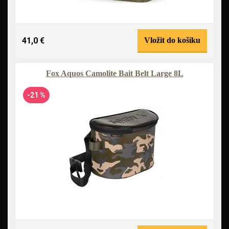
41,0 €
Vložit do košíku
Fox Aquos Camolite Bait Belt Large 8L
-21 %