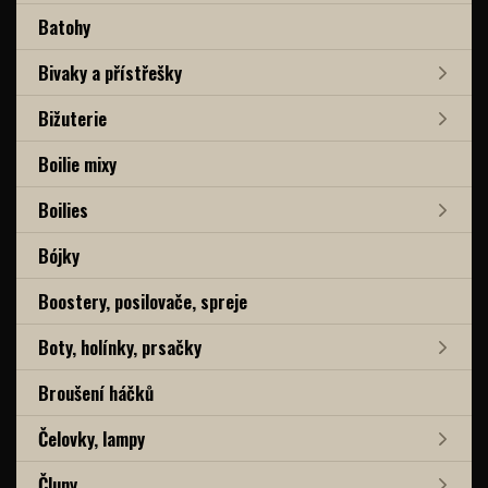
Batohy
Bivaky a přístřešky
Bižuterie
Boilie mixy
Boilies
Bójky
Boostery, posilovače, spreje
Boty, holínky, prsačky
Broušení háčků
Čelovky, lampy
Čluny