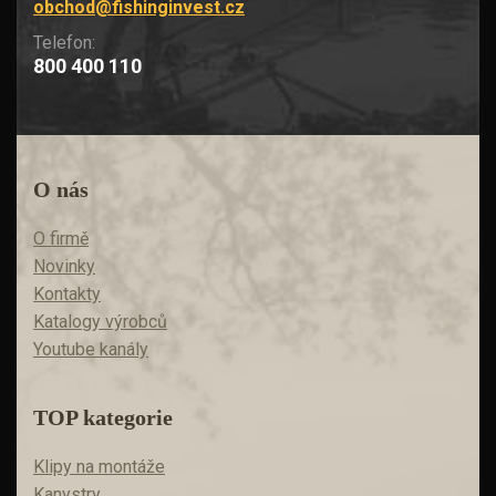
obchod@fishinginvest.cz
Telefon:
800 400 110
O nás
O firmě
Novinky
Kontakty
Katalogy výrobců
Youtube kanály
TOP kategorie
Klipy na montáže
Kanystry