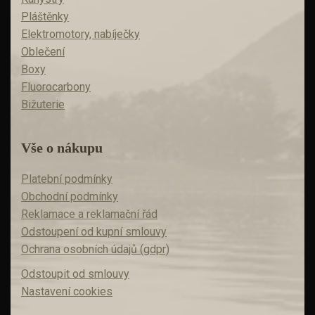
Pláštěnky
Elektromotory, nabíječky
Oblečení
Boxy
Fluorocarbony
Bižuterie
Vše o nákupu
Platební podmínky
Obchodní podmínky
Reklamace a reklamační řád
Odstoupení od kupní smlouvy
Ochrana osobních údajů (gdpr)
Odstoupit od smlouvy
Nastavení cookies