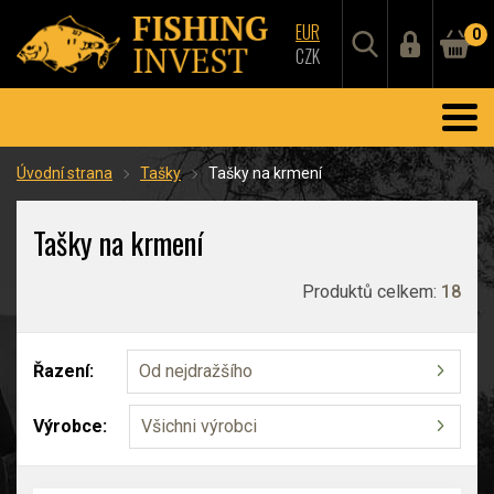
EUR
0
CZK
Úvodní strana
Tašky
Tašky na krmení
Tašky na krmení
Produktů celkem:
18
Řazení:
Od nejdražšího
Výrobce:
Všichni výrobci