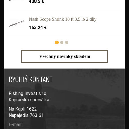
408.5 €
'
Nash Scope Shrink 10 ft 3,5 lb 2 díly
163.24 €
Všechny novinky skladem
RYCHLÝ KONTAKT
Fishing Invest s.r.o.
Kaprařská speciálka
Na Kapli 1622
Napajedla 763 61
E-mail: