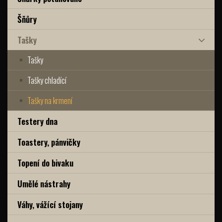
Šňůry
Tašky
Tašky
Tašky chladící
Tašky na krmení
Testery dna
Toastery, pánvičky
Topení do bivaku
Umělé nástrahy
Váhy, vážící stojany