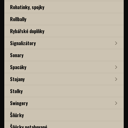
Rohatinky, spojky
Rollbally
Rybářské doplňky
Signalizátory
Sonary
Spacáky
Stojany
Stolky
Swingery
Šňůrky
Šňůrky potahované