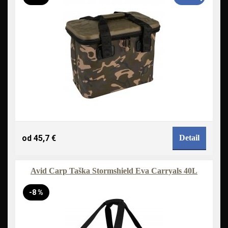
od 45,7 €
Detail
Avid Carp Taška Stormshield Eva Carryals 40L
-8 %