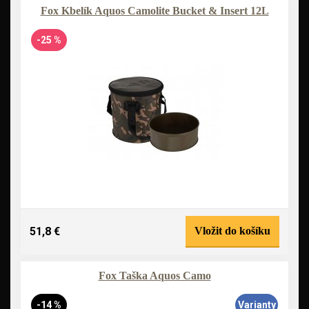
Fox Kbelík Aquos Camolite Bucket & Insert 12L
-25 %
51,8 €
Vložit do košíku
Fox Taška Aquos Camo
-14 %
Varianty