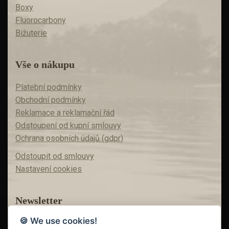
Boxy
Fluorocarbony
Bižuterie
Vše o nákupu
Platební podmínky
Obchodní podmínky
Reklamace a reklamační řád
Odstoupení od kupní smlouvy
Ochrana osobních údajů (gdpr)
Odstoupit od smlouvy
Nastavení cookies
Newsletter
🍪 We use cookies!
Máte zájem o akční nabídky?