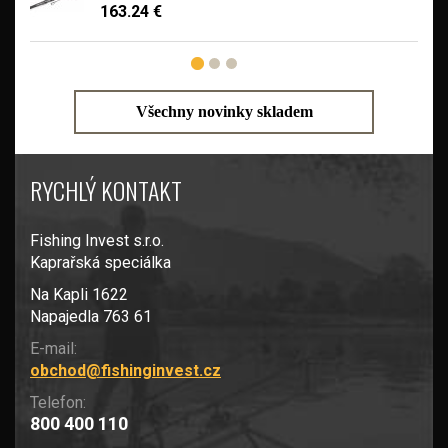
163.24 €
Všechny novinky skladem
RYCHLÝ KONTAKT
Fishing Invest s.r.o.
Kaprařská speciálka
Na Kapli 1622
Napajedla 763 61
E-mail:
obchod@fishinginvest.cz
Telefon:
800 400 110