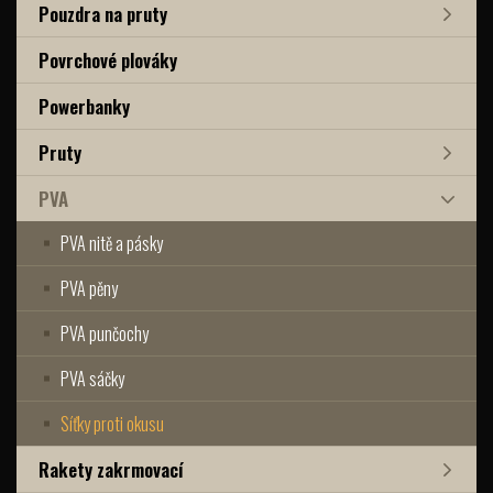
Pouzdra na pruty
Povrchové plováky
Powerbanky
Pruty
PVA
PVA nitě a pásky
PVA pěny
PVA punčochy
PVA sáčky
Síťky proti okusu
Rakety zakrmovací