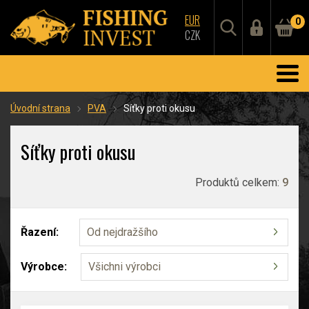
EUR
0
CZK
Úvodní strana
PVA
Síťky proti okusu
Síťky proti okusu
Produktů celkem:
9
Řazení:
Od nejdražšího
Výrobce:
Všichni výrobci