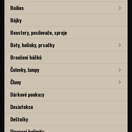
Boilies
Bójky
Boostery, posilovače, spreje
Boty, holínky, prsačky
Broušení háčků
Čelovky, lampy
Čluny
Dárkové poukazy
Desinfekce
Deštníky
Dipovací kelímky