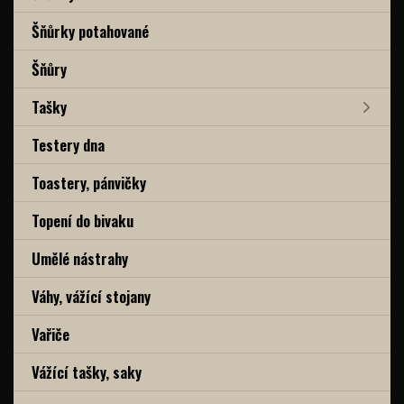
Šňůrky potahované
Šňůry
Tašky
Testery dna
Toastery, pánvičky
Topení do bivaku
Umělé nástrahy
Váhy, vážící stojany
Vařiče
Vážící tašky, saky