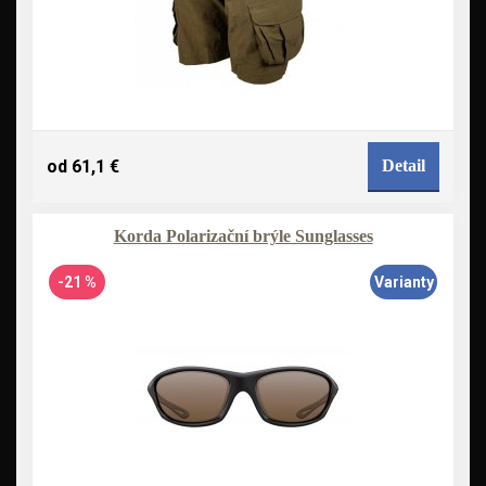
od 61,1 €
Detail
Korda Polarizační brýle Sunglasses
-21 %
Varianty