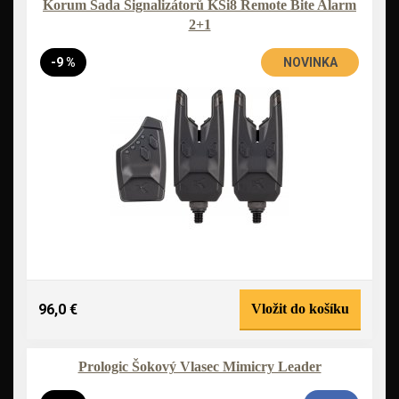
Korum Sada Signalizátorů KSi8 Remote Bite Alarm
2+1
-9 %
NOVINKA
96,0 €
Vložit do košíku
Prologic Šokový Vlasec Mimicry Leader