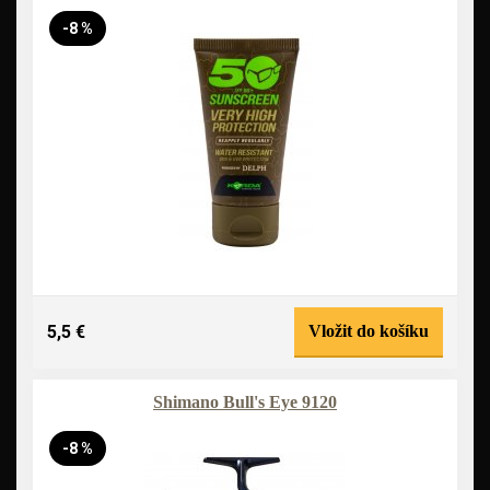
-8 %
5,5 €
Vložit do košíku
Shimano Bull's Eye 9120
-8 %