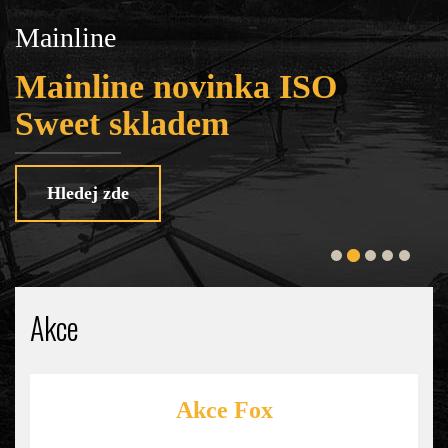
Mainline
T
Mainline novinka ISO
Sweet skladem
Hledej zde
Akce
Akce Fox