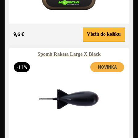
9,6 €
Vložit do košíku
Spomb Raketa Large X Black
-11 %
NOVINKA