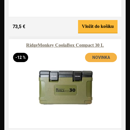
73,5 €
Vložit do košíku
RidgeMonkey CoolaBox Compact 30 L
-12 %
NOVINKA