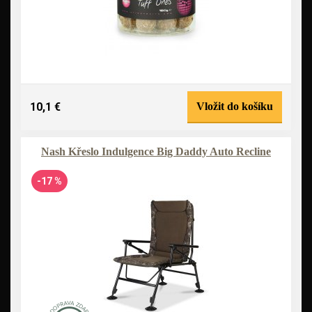
10,1 €
Vložit do košíku
Nash Křeslo Indulgence Big Daddy Auto Recline
-17 %