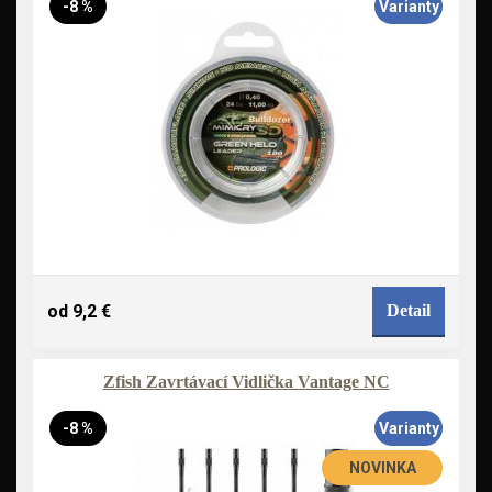
-8 %
Varianty
od 9,2 €
Detail
Zfish Zavrtávací Vidlička Vantage NC
-8 %
Varianty
NOVINKA