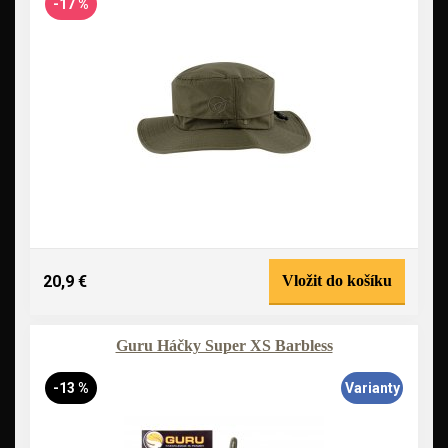
-17 %
20,9 €
Vložit do košíku
Guru Háčky Super XS Barbless
-13 %
Varianty