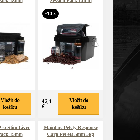
 Pack 18mm
Session Pack 15mm
-10 %
Vložit do
Vložit do
43,1
€
košíku
košíku
ro-Stim Liver
Mainline Pelety Response
 Pack 15mm
Carp Pellets 5mm 5kg