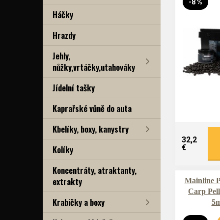
-8 %
Háčky
Hrazdy
Jehly,
nůžky,vrtáčky,utahováky
Jídelní tašky
Kaprařské vůně do auta
Kbelíky, boxy, kanystry
32,2
€
Kolíky
Koncentráty, atraktanty,
extrakty
Mainline P
Carp Pell
Krabičky a boxy
5