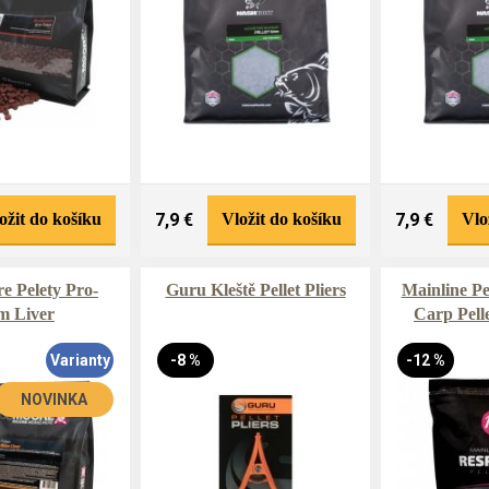
ožit do košíku
7,9 €
Vložit do košíku
7,9 €
Vlo
 Pelety Pro-
Guru Kleště Pellet Pliers
Mainline Pe
m Liver
Carp Pell
Varianty
-8 %
-12 %
NOVINKA