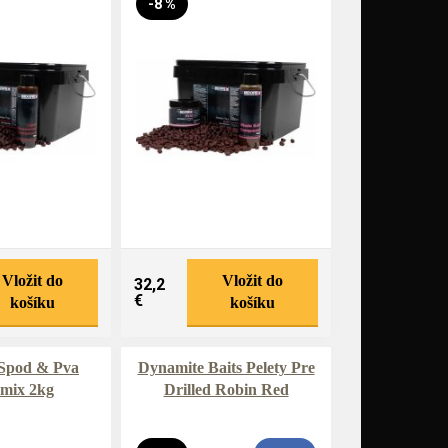
-8 %
Vložit do
Vložit do
32,2
€
košíku
košíku
 Spod & Pva
Dynamite Baits Pelety Pre
 mix 2kg
Drilled Robin Red