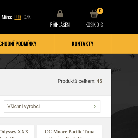
0
Měna:
EUR
CZK
PŘIHLÁŠENÍ
KOŠÍK
0 €
CHODNÍ PODMÍNKY
KONTAKTY
Produktů celkem:
45
Všichni výrobci
Odyssey XXX
CC Moore Pacific Tuna