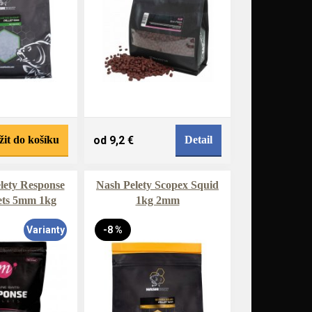
žit do košíku
od 9,2 €
Detail
lety Response
Nash Pelety Scopex Squid
ets 5mm 1kg
1kg 2mm
Varianty
-8 %