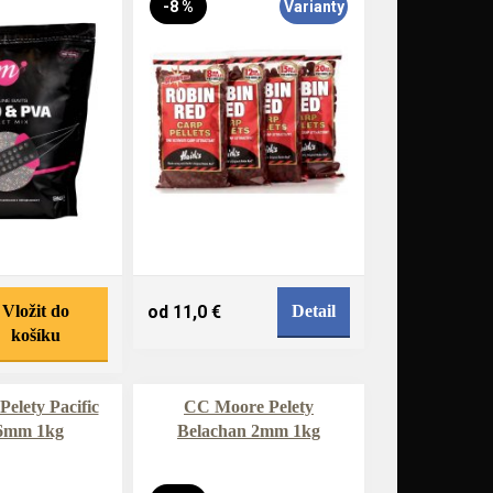
-8 %
Varianty
Vložit do
od 11,0 €
Detail
košíku
elety Pacific
CC Moore Pelety
6mm 1kg
Belachan 2mm 1kg