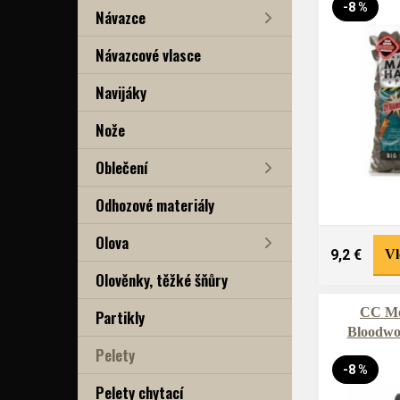
-8 %
Návazce
Návazcové vlasce
Navijáky
Nože
Oblečení
Odhozové materiály
Olova
9,2 €
Vl
Olověnky, těžké šňůry
CC Mo
Partikly
Bloodw
Pelety
-8 %
Pelety chytací