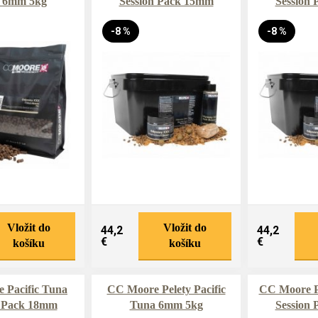
6mm 5kg
Session Pack 15mm
Session
-8 %
-8 %
Vložit do
Vložit do
44,2
44,2
€
€
košíku
košíku
 Pacific Tuna
CC Moore Pelety Pacific
CC Moore P
n Pack 18mm
Tuna 6mm 5kg
Session