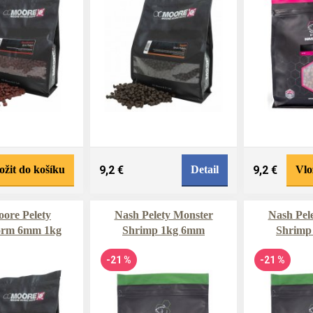
ožit do košíku
9,2 €
Detail
9,2 €
Vlo
ore Pelety
Nash Pelety Monster
Nash Pel
orm 6mm 1kg
Shrimp 1kg 6mm
Shrimp
-21 %
-21 %