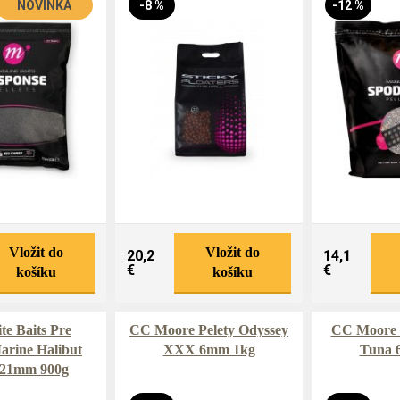
NOVINKA
-8 %
-12 %
Vložit do
Vložit do
20,2
14,1
€
€
košíku
košíku
e Baits Pre
CC Moore Pelety Odyssey
CC Moore P
arine Halibut
XXX 6mm 1kg
Tuna 
s 21mm 900g