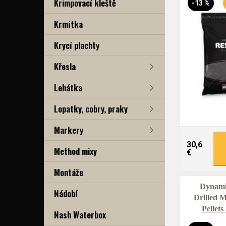
Krimpovací kleště
-13 %
Krmítka
Krycí plachty
Křesla
Lehátka
Lopatky, cobry, praky
Markery
30,6
Method mixy
€
Montáže
Dynamit
Nádobí
Drilled M
Pellet
Nash Waterbox