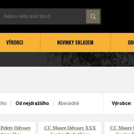
VÝROBCI
NOVINKY SKLADEM
OB
šího
Od nejdražšího
Abecedně
Výrobce:
Pelety Odyssey
CC Moore Odyssey XXX
CC Moore 