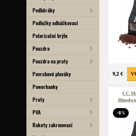
Podběráky
Podložky odháčkovací
Polarizační brýle
Pouzdra
Pouzdra na pruty
Povrchové plováky
9,2 €
Vl
Powerbanky
CC Mo
Pruty
Bloodw
PVA
-8 %
Rakety zakrmovací