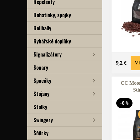
Repelenty
Rohatinky, spojky
Rollbally
Rybářské doplňky
Signalizátory
9,2 €
Vl
Sonary
Spacáky
CC Moore
Sti
Stojany
-8 %
Stolky
Swingery
Šňůrky