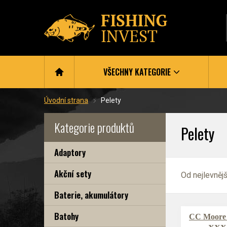
VŠECHNY KATEGORIE
Úvodní strana
Pelety
Kategorie produktů
Pelety
Adaptory
Akční sety
Od nejlevněj
Baterie, akumulátory
Batohy
CC Moore 