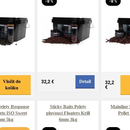
-8 %
-8 %
Vložit do
32,2 €
Detail
32,2
€
košíku
elety Response
Sticky Baits Pelety
Mainline
ets ISO Sweet
plovoucí Floaters Krill
Pellet
mm 5kg
6mm 3kg