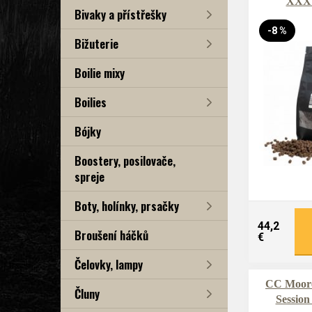
XXX 
Bivaky a přístřešky
-8 %
Bižuterie
Boilie mixy
Boilies
Bójky
Boostery, posilovače,
spreje
Boty, holínky, prsačky
44,2
Broušení háčků
€
Čelovky, lampy
CC Moore
Čluny
Sessio