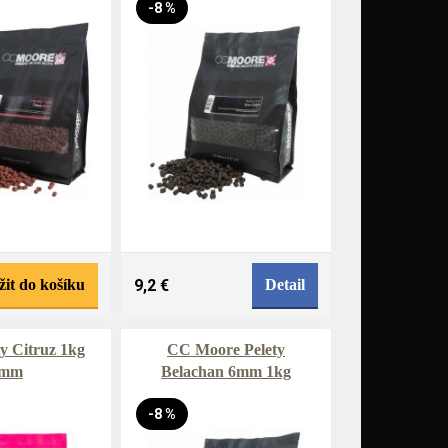
-8 %
žit do košíku
9,2 €
Detail
y Citruz 1kg
CC Moore Pelety
2mm
Belachan 6mm 1kg
-8 %