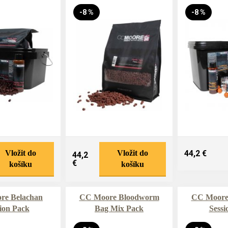
-8 %
-8 %
Vložit do
Vložit do
44,2 €
44,2
€
košíku
košíku
re Belachan
CC Moore Bloodworm
CC Moore
ion Pack
Bag Mix Pack
Sessi