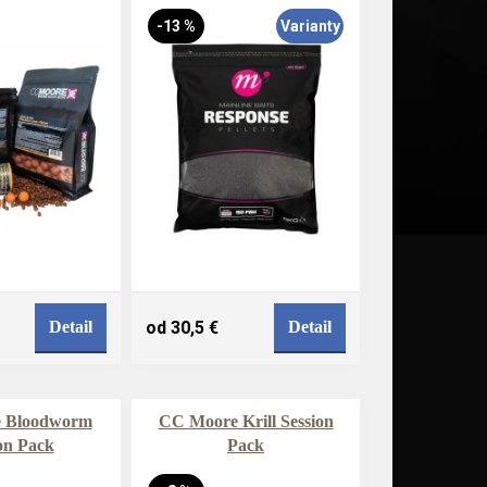
-13 %
Varianty
Detail
od 30,5 €
Detail
 Bloodworm
CC Moore Krill Session
on Pack
Pack