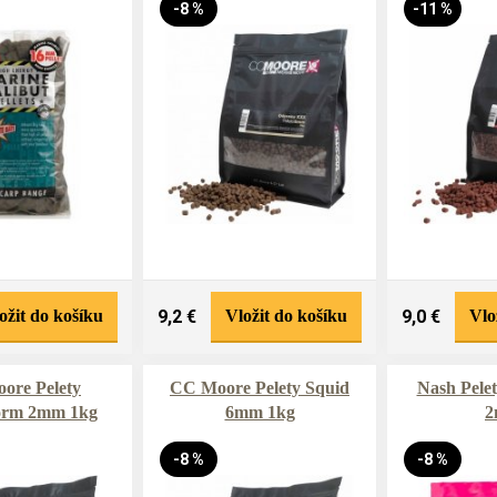
-8 %
-11 %
ožit do košíku
9,2 €
Vložit do košíku
9,0 €
Vlo
ore Pelety
CC Moore Pelety Squid
Nash Pelet
orm 2mm 1kg
6mm 1kg
-8 %
-8 %