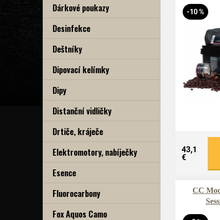
Dárkové poukazy
-10 %
Desinfekce
Deštníky
Dipovací kelímky
Dipy
Distanční vidličky
Drtiče, kráječe
43,1
Elektromotory, nabíječky
€
Esence
CC Moo
Fluorocarbony
Sess
Fox Aquos Camo