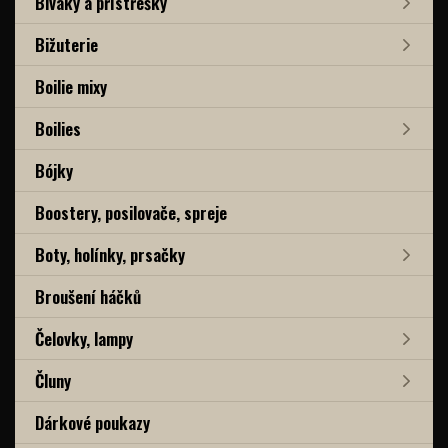
Bivaky a přístřešky
Bižuterie
Boilie mixy
Boilies
Bójky
Boostery, posilovače, spreje
Boty, holínky, prsačky
Broušení háčků
Čelovky, lampy
Čluny
Dárkové poukazy