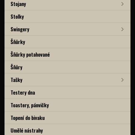
Stojany
Stolky
Swingery
Šňůrky
Šňůrky potahované
Šňůry
Tašky
Testery dna
Toastery, pánvičky
Topení do bivaku
Umělé nástrahy