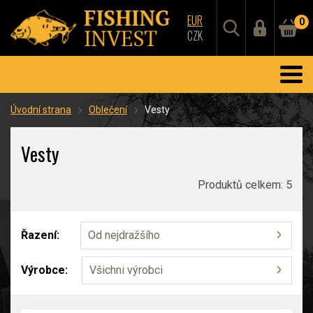
EUR
0
CZK
Úvodní strana
Oblečení
Vesty
Vesty
Produktů celkem:
5
Řazení:
Od nejdražšího
Výrobce:
Všichni výrobci