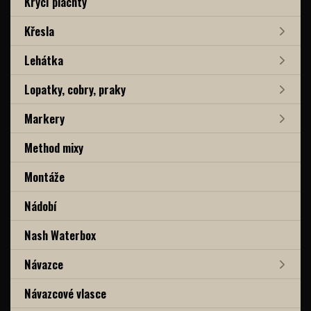
Krycí plachty
Křesla
Lehátka
Lopatky, cobry, praky
Markery
Method mixy
Montáže
Nádobí
Nash Waterbox
Návazce
Návazcové vlasce