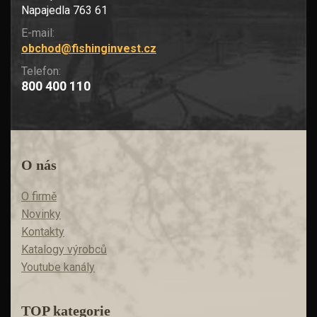
Napajedla 763 61
E-mail:
obchod@fishinginvest.cz
Telefon:
800 400 110
O nás
O firmě
Novinky
Kontakty
Katalogy výrobců
Youtube kanály
TOP kategorie