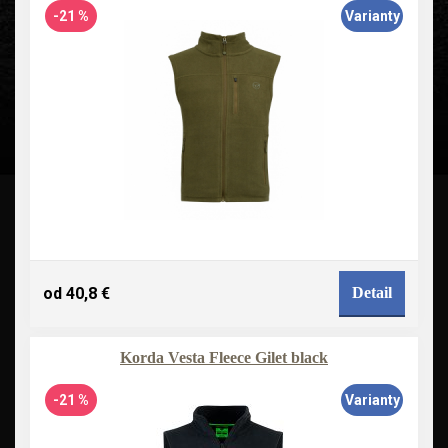
-21 %
Varianty
od 40,8 €
Detail
Korda Vesta Fleece Gilet black
-21 %
Varianty