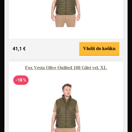
41,1 €
Vložit do košíku
Fox Vesta Olive Quilted 100 Gilet vel. XL
-18 %