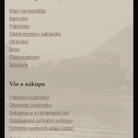
Klipy na montáže
Kanystry
Pláštěnky
Elektromotory, nabíječky
Oblečení
Boxy
Fluorocarbony
Bižuterie
Vše o nákupu
Platební podmínky
Obchodní podmínky
Reklamace a reklamační řád
Odstoupení od kupní smlouvy
Ochrana osobních údajů (gdpr)