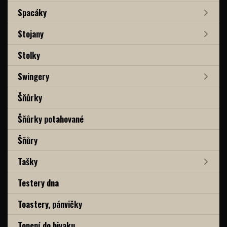
Spacáky
Stojany
Stolky
Swingery
Šňůrky
Šňůrky potahované
Šňůry
Tašky
Testery dna
Toastery, pánvičky
Topení do bivaku