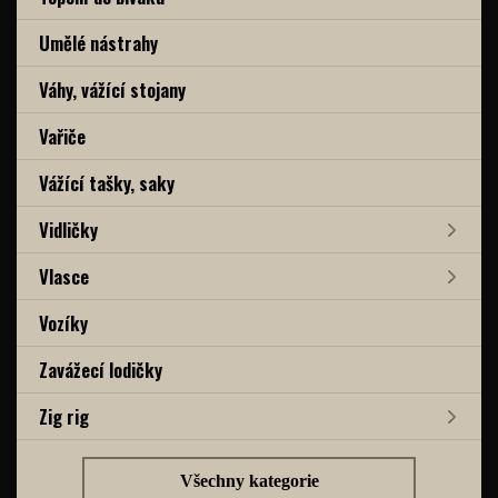
Umělé nástrahy
Váhy, vážící stojany
Vařiče
Vážící tašky, saky
Vidličky
Vlasce
Vozíky
Zavážecí lodičky
Zig rig
Všechny kategorie