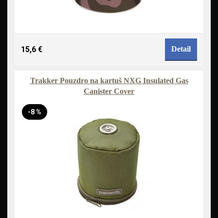
15,6 €
Detail
Trakker Pouzdro na kartuš NXG Insulated Gas
Canister Cover
-8 %