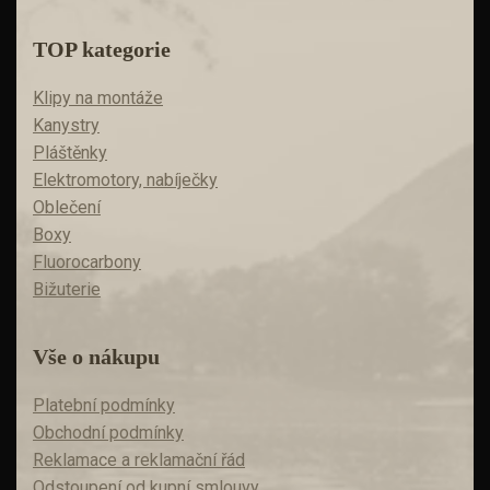
TOP kategorie
Klipy na montáže
Kanystry
Pláštěnky
Elektromotory, nabíječky
Oblečení
Boxy
Fluorocarbony
Bižuterie
Vše o nákupu
Platební podmínky
Obchodní podmínky
Reklamace a reklamační řád
Odstoupení od kupní smlouvy