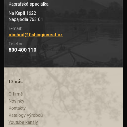
Kaprařská speciálka
Na Kapli 1622
Napajedla 763 61
E-mail:
obchod@fishinginvest.cz
Telefon:
800 400 110
O nás
O firmě
Novinky
Kontakty
Katalogy výrobců
Youtube kanály