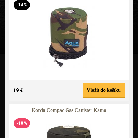
-14 %
19 €
Vložit do košíku
Korda Compac Gas Canister Kamo
-18 %