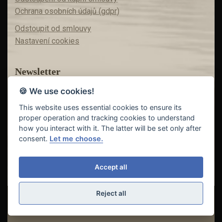
Ochrana osobních údajů (gdpr)
Odstoupit od smlouvy
Nastavení cookies
Newsletter
🍪 We use cookies!
Máte zájem o akční nabídky?
Teď už vám nic neunikne!
This website uses essential cookies to ensure its
proper operation and tracking cookies to understand
how you interact with it. The latter will be set only after
consent.
Let me choose.
Odeslat
Accept all
Reject all
© Copyright 2018 - 2026
FISHING INVEST s.r.o. | partner
CARP
DREAM