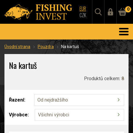
EUR
0
CZK
Úvodní strana
Pouzdra
Na kartuš
Na kartuš
Produktů celkem:
8
Řazení:
Od nejdražšího
Výrobce:
Všichni výrobci