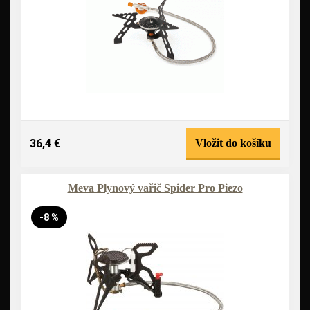
36,4 €
Vložit do košíku
Meva Plynový vařič Spider Pro Piezo
-8 %