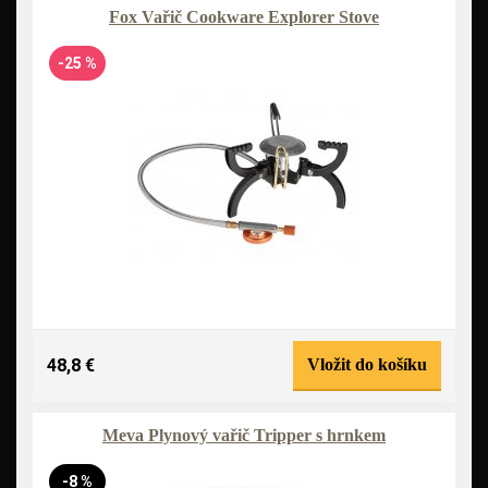
Fox Vařič Cookware Explorer Stove
-25 %
48,8 €
Vložit do košíku
Meva Plynový vařič Tripper s hrnkem
-8 %