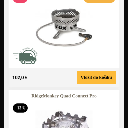
102,0 €
Vložit do košíku
RidgeMonkey Quad Connect Pro
-13 %