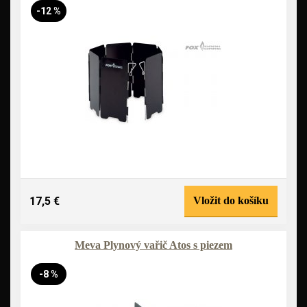
-12 %
17,5 €
Vložit do košíku
Meva Plynový vařič Atos s piezem
-8 %