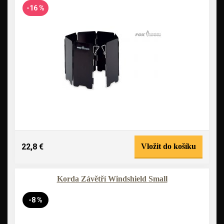
-16 %
22,8 €
Vložit do košíku
Korda Závětří Windshield Small
-8 %