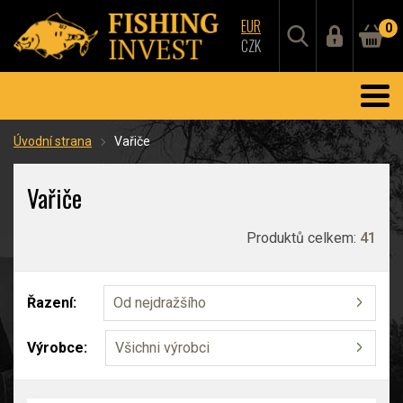
EUR
0
CZK
Úvodní strana
Vařiče
Vařiče
Produktů celkem:
41
Řazení:
Od nejdražšího
Výrobce:
Všichni výrobci