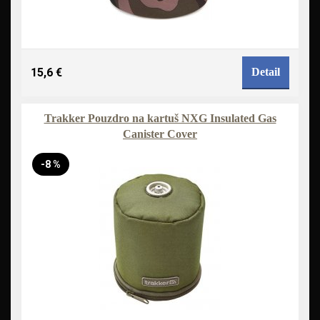
15,6 €
Detail
Trakker Pouzdro na kartuš NXG Insulated Gas
Canister Cover
-8 %