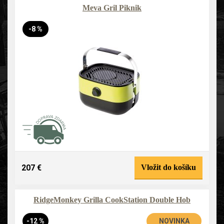
Meva Gril Piknik
-8 %
207 €
Vložit do košíku
RidgeMonkey Grilla CookStation Double Hob
-12 %
NOVINKA