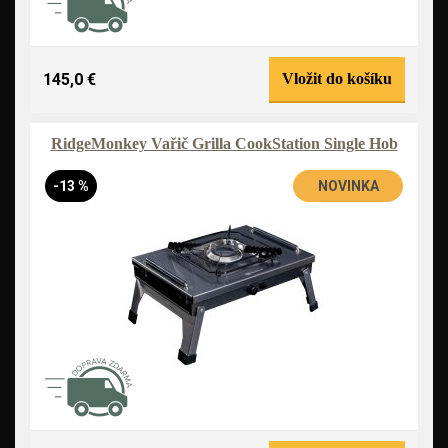
145,0 €
Vložit do košíku
RidgeMonkey Vařič Grilla CookStation Single Hob
-13 %
NOVINKA