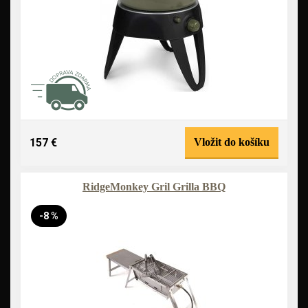
157 €
Vložit do košíku
RidgeMonkey Gril Grilla BBQ
-8 %