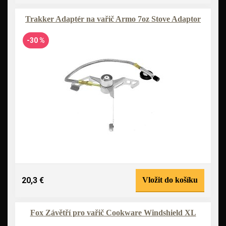
Trakker Adaptér na vařič Armo 7oz Stove Adaptor
-30 %
20,3 €
Vložit do košíku
Fox Závětří pro vařič Cookware Windshield XL