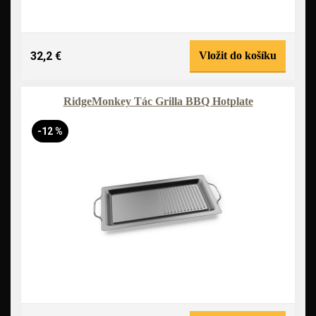
32,2 €
Vložit do košíku
RidgeMonkey Tác Grilla BBQ Hotplate
-12 %