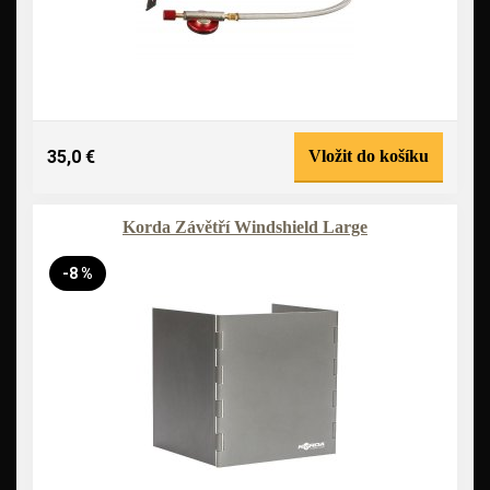
35,0 €
Vložit do košíku
Korda Závětří Windshield Large
-8 %