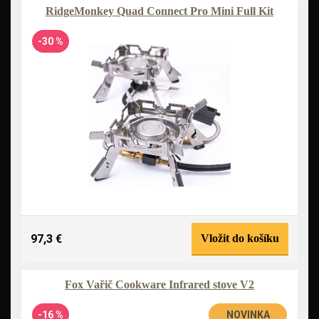
RidgeMonkey Quad Connect Pro Mini Full Kit
-30 %
97,3 €
Vložit do košíku
Fox Vařič Cookware Infrared stove V2
-16 %
NOVINKA