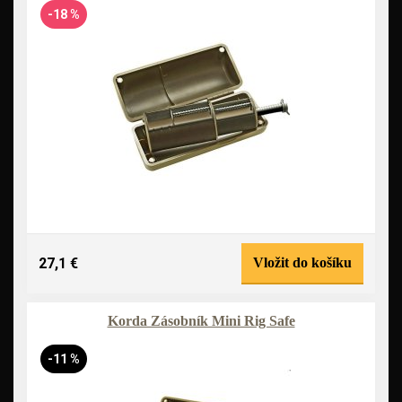
-18 %
27,1 €
Vložit do košíku
Korda Zásobník Mini Rig Safe
-11 %