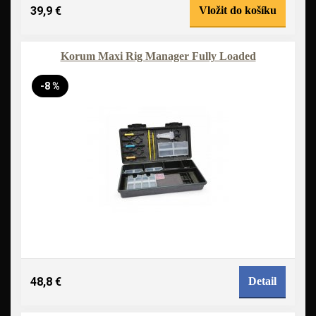
39,9 €
Vložit do košíku
Korum Maxi Rig Manager Fully Loaded
-8 %
48,8 €
Detail