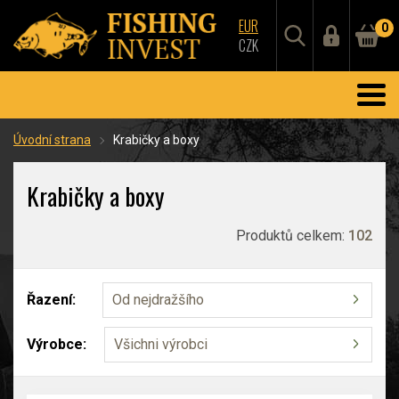
EUR
0
CZK
Úvodní strana
Krabičky a boxy
Krabičky a boxy
Produktů celkem:
102
Řazení:
Od nejdražšího
Výrobce:
Všichni výrobci