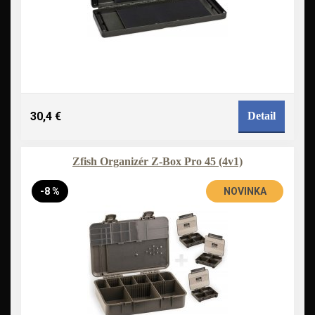
30,4 €
Detail
Zfish Organizér Z-Box Pro 45 (4v1)
-8 %
NOVINKA