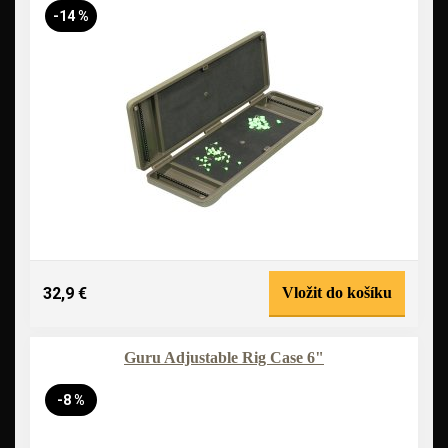
-14 %
32,9 €
Vložit do košíku
Guru Adjustable Rig Case 6"
-8 %