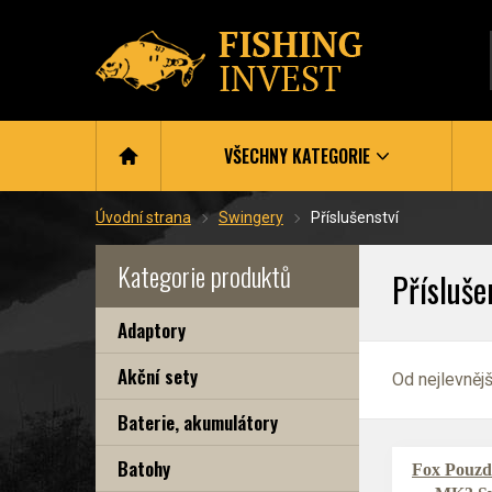
VŠECHNY KATEGORIE
Úvodní strana
Swingery
Příslušenství
Kategorie produktů
Přísluše
Adaptory
Akční sety
Od nejlevněj
Baterie, akumulátory
Batohy
Fox Pouzd