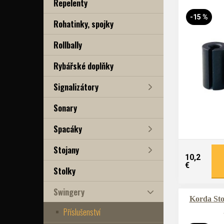
Repelenty
-15 %
Rohatinky, spojky
Rollbally
Rybářské doplňky
Signalizátory
Sonary
Spacáky
Stojany
10,2
€
Stolky
Swingery
Korda St
Příslušenství