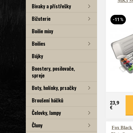
MK3 Sw
Bivaky a přístřešky
Bižuterie
-11 %
Boilie mixy
Boilies
Bójky
Boostery, posilovače,
spreje
Boty, holínky, prsačky
Broušení háčků
23,9
€
Čelovky, lampy
Čluny
Fox Black