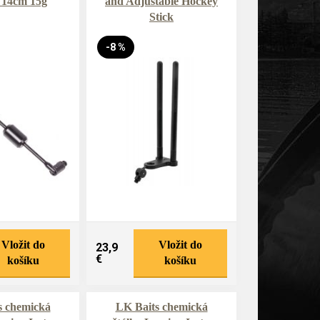
 14cm 15g
and Adjustable Hockey
Stick
-8 %
Vložit do
Vložit do
23,9
€
košíku
košíku
s chemická
LK Baits chemická