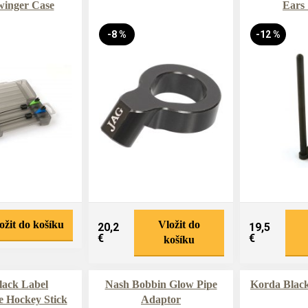
winger Case
Ears
-8 %
-12 %
ožit do košíku
Vložit do
20,2
19,5
€
€
košíku
lack Label
Nash Bobbin Glow Pipe
Korda Black
e Hockey Stick
Adaptor