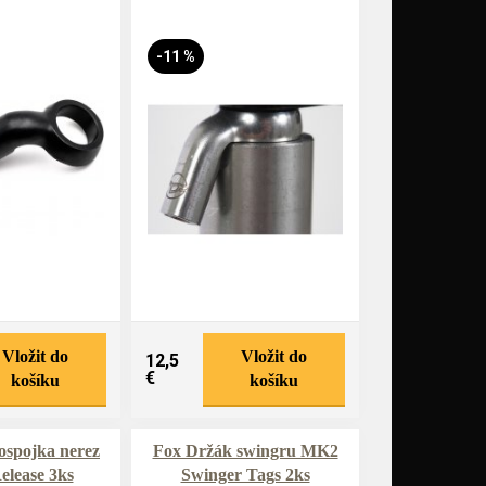
-11 %
Vložit do
Vložit do
12,5
€
košíku
košíku
spojka nerez
Fox Držák swingru MK2
elease 3ks
Swinger Tags 2ks