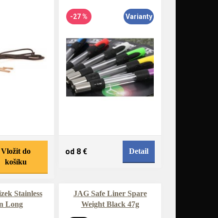
-27 %
Varianty
Vložit do
od 8 €
Detail
košíku
zek Stainless
JAG Safe Liner Spare
n Long
Weight Black 47g