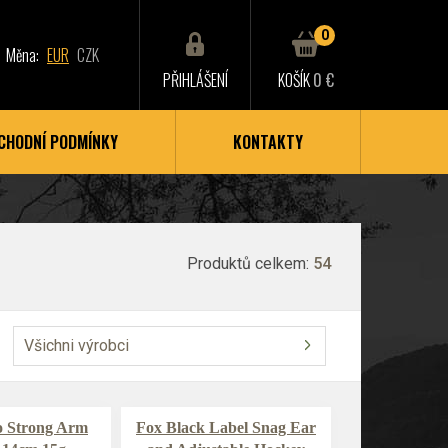
0
Měna:
EUR
CZK
PŘIHLÁŠENÍ
KOŠÍK
0 €
CHODNÍ PODMÍNKY
KONTAKTY
Produktů celkem:
54
Všichni výrobci
o Strong Arm
Fox Black Label Snag Ear