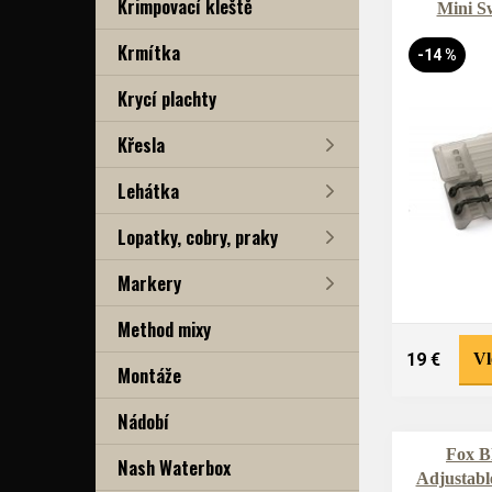
Krimpovací kleště
Mini S
Krmítka
-14 %
Krycí plachty
Křesla
Lehátka
Lopatky, cobry, praky
Markery
Method mixy
19 €
Vl
Montáže
Nádobí
Fox B
Nash Waterbox
Adjustabl