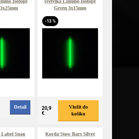
umino Isotope
světýlka Lumino Isotope
 3x25mm
Green 3x15mm
-13 %
Detail
Vložit do
20,9
€
košíku
 Label Snag
Korda Stow Bars Silver