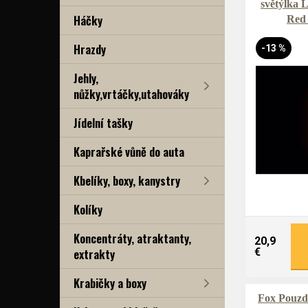
světýlka 
Háčky
Red
Hrazdy
-13 %
Jehly,
nůžky,vrtáčky,utahováky
Jídelní tašky
Kaprařské vůně do auta
Kbelíky, boxy, kanystry
Kolíky
Koncentráty, atraktanty,
20,9
extrakty
€
Krabičky a boxy
Fox Pouzd