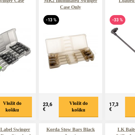
inger Case
MK2 Illuminated Swinger
Loaded
Case Only
-13 %
-33 %
Vložit do
Vložit do
23,6
17,3
€
€
košíku
košíku
 Label Swinger
Korda Stow Bars Black
LK Bait