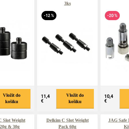
3ks
-12 %
-20 %
Vložit do
Vložit do
11,4
10,4
€
€
košíku
košíku
 Slot Weight
Delkim C Slot Weight
JAG Safe 
20g & 30g
Pack 60g
Ki