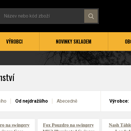
VÝROBCI
NOVINKY SKLADEM
OB
nství
šího
Od nejdražšího
Abecedně
Výrobce:
ro na swingery
Fox Pouzdro na swingery
Nash Táhl