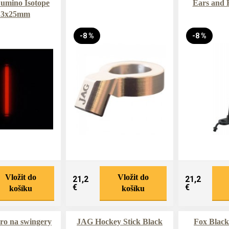
Lumino Isotope
Ears and 
 3x25mm
-8 %
-8 %
Vložit do
Vložit do
21,2
21,2
€
€
košíku
košíku
ro na swingery
JAG Hockey Stick Black
Fox Black