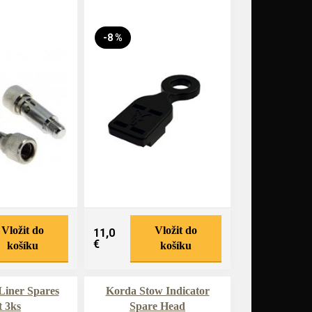
-8 %
Vložit do
Vložit do
11,0
€
košíku
košíku
Liner Spares
Korda Stow Indicator
t 3ks
Spare Head