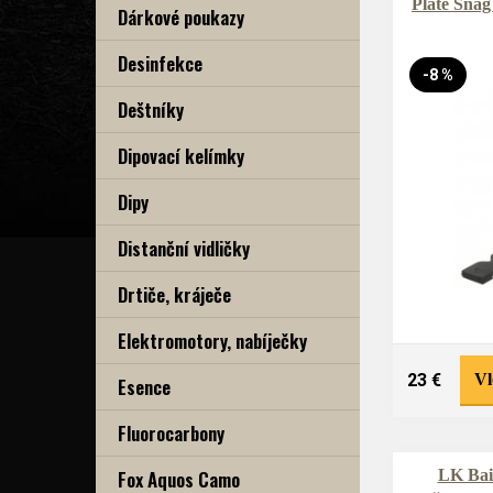
Plate Snag
Dárkové poukazy
Desinfekce
-8 %
Deštníky
Dipovací kelímky
Dipy
Distanční vidličky
Drtiče, kráječe
Elektromotory, nabíječky
23 €
Vl
Esence
Fluorocarbony
Fox Aquos Camo
LK Bai