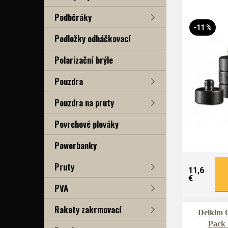
Podběráky
-11 %
Podložky odháčkovací
Polarizační brýle
Pouzdra
Pouzdra na pruty
Povrchové plováky
Powerbanky
Pruty
11,6
€
PVA
Rakety zakrmovací
Delkim C
Pack 