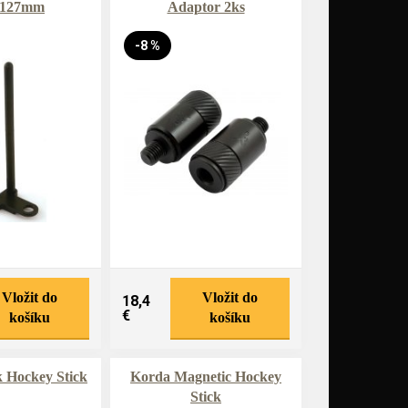
 127mm
Adaptor 2ks
-8 %
Vložit do
Vložit do
18,4
€
košíku
košíku
 Hockey Stick
Korda Magnetic Hockey
Stick