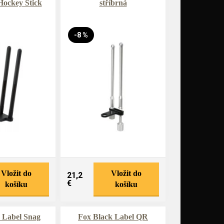
Hockey Stick
stříbrná
-8 %
Vložit do
Vložit do
21,2
€
košíku
košíku
 Label Snag
Fox Black Label QR