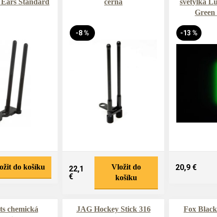
 Ears Standard
černá
světýlka L
Green
-8 %
-13 %
ožit do košíku
Vložit do
20,9 €
22,1
€
košíku
ts chemická
JAG Hockey Stick 316
Fox Black