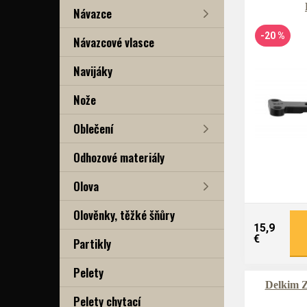
Návazce
-20 %
Návazcové vlasce
Navijáky
Nože
Oblečení
Odhozové materiály
Olova
Olověnky, těžké šňůry
15,9
€
Partikly
Pelety
Delkim Z
Pelety chytací