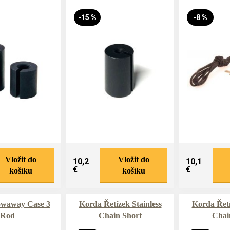
-15 %
-8 %
Vložit do
Vložit do
10,2
10,1
€
€
košíku
košíku
owaway Case 3
Korda Řetízek Stainless
Korda Řetí
Rod
Chain Short
Chai