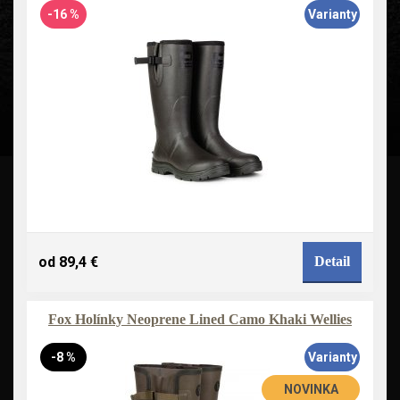
-16 %
Varianty
od 89,4 €
Detail
Fox Holínky Neoprene Lined Camo Khaki Wellies
-8 %
Varianty
NOVINKA