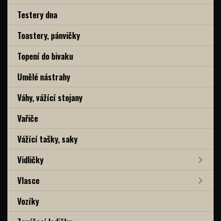
Testery dna
Toastery, pánvičky
Topení do bivaku
Umělé nástrahy
Váhy, vážící stojany
Vařiče
Vážící tašky, saky
Vidličky
Vlasce
Vozíky