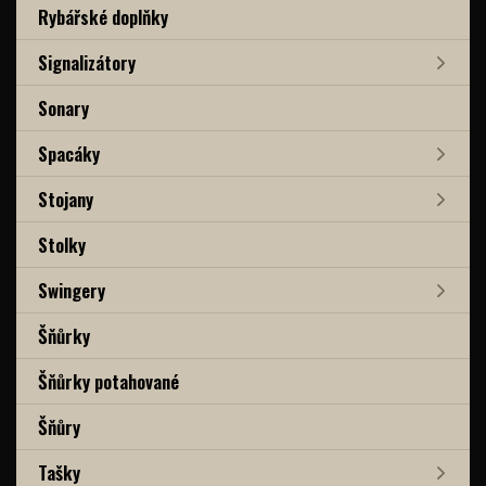
Rybářské doplňky
Signalizátory
Sonary
Spacáky
Stojany
Stolky
Swingery
Šňůrky
Šňůrky potahované
Šňůry
Tašky