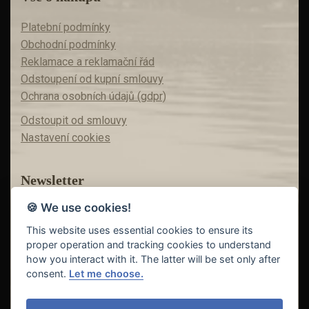
Platební podmínky
Obchodní podmínky
Reklamace a reklamační řád
Odstoupení od kupní smlouvy
Ochrana osobních údajů (gdpr)
Odstoupit od smlouvy
Nastavení cookies
Newsletter
🍪 We use cookies!
Máte zájem o akční nabídky?
Teď už vám nic neunikne!
This website uses essential cookies to ensure its
proper operation and tracking cookies to understand
how you interact with it. The latter will be set only after
consent.
Let me choose.
Odeslat