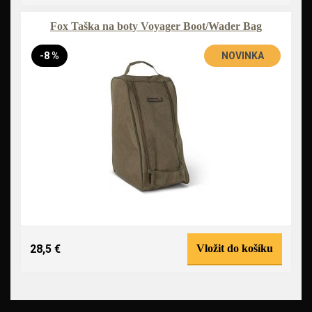
Fox Taška na boty Voyager Boot/Wader Bag
-8 %
NOVINKA
28,5 €
Vložit do košíku