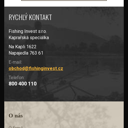
RYCHLÝ KONTAKT
Fishing Invest s.r.o.
Kaprařská speciálka
Na Kapli 1622
Napajedla 763 61
E-mail:
obchod@fishinginvest.cz
Telefon:
800 400 110
O nás