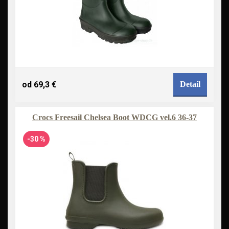
od 69,3 €
Detail
Crocs Freesail Chelsea Boot WDCG vel.6 36-37
-30 %