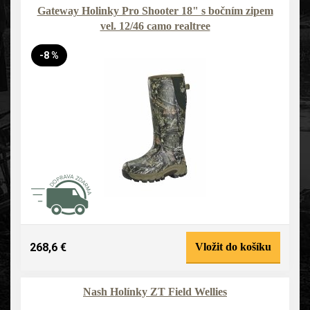
Gateway Holinky Pro Shooter 18" s bočním zipem
vel. 12/46 camo realtree
-8 %
268,6 €
Vložit do košíku
Nash Holínky ZT Field Wellies