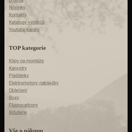
O firmě
Novinky
Kontakty
Katalogy výrobců
Youtube kanály
TOP kategorie
Klipy na montáže
Kanystry
Pláštěnky
Elektromotory, nabíječky
Oblečení
Boxy
Fluorocarbony
Bižuterie
Vše o nákupu