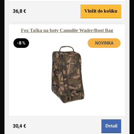
36,8 €
Vložit do košíku
Fox Taška na boty Camolite Wader/Boot Bag
-8 %
NOVINKA
30,4 €
Detail