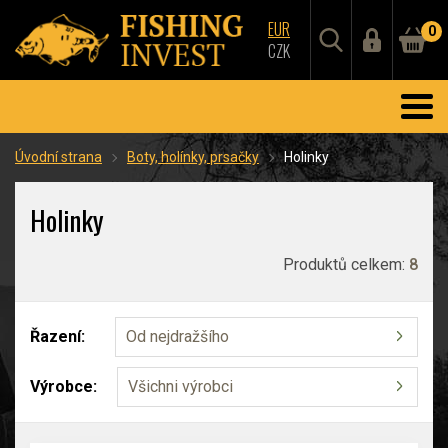
EUR
0
CZK
Úvodní strana
Boty, holínky, prsačky
Holinky
Holinky
Produktů celkem:
8
Řazení:
Od nejdražšího
Výrobce:
Všichni výrobci