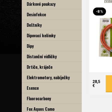
redu
Dárkové poukazy
-8 %
Desinfekce
Deštníky
Dipovací kelímky
Dipy
Distanční vidličky
Drtiče, kráječe
Elektromotory, nabíječky
28,5
€
Esence
Fluorocarbony
Fox Aquos Camo