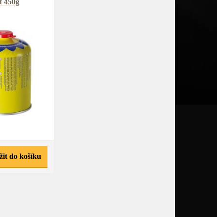
t 450g
žit do košíku