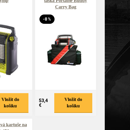
lymp
taška Portable Buddy
Carry Bag
-8 %
Vložit do
Vložit do
53,4
€
košíku
košíku
vá kartuše na