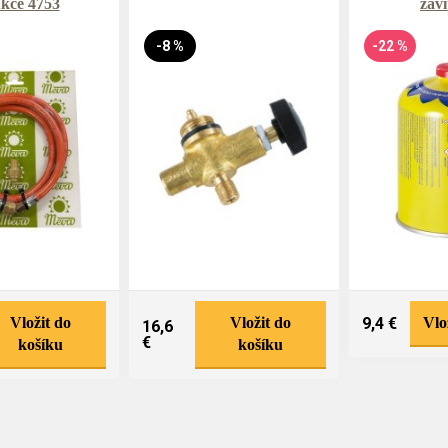
kce 4753
závi
-8 %
-22 %
Vložit do
Vložit do
9,4 €
Vlo
16,6
€
košíku
košíku