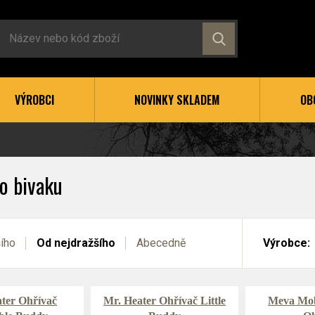
VÝROBCI
NOVINKY SKLADEM
OB
o bivaku
šího
Od nejdražšího
Abecedně
Výrobce:
ter Ohřívač
Mr. Heater Ohřívač Little
Meva Mobi