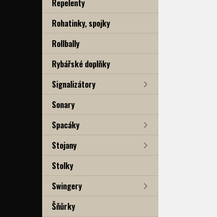
Repelenty
Rohatinky, spojky
Rollbally
Rybářské doplňky
Signalizátory
Sonary
Spacáky
Stojany
Stolky
Swingery
Šňůrky