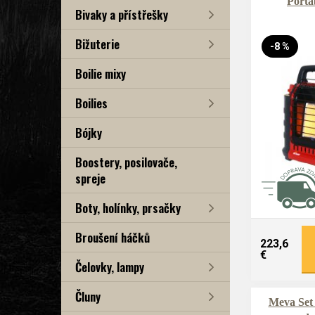
Porta
Bivaky a přístřešky
Bižuterie
-8 %
Boilie mixy
Boilies
Bójky
Boostery, posilovače,
spreje
Boty, holínky, prsačky
Broušení háčků
223,6
€
Čelovky, lampy
Čluny
Meva Set 