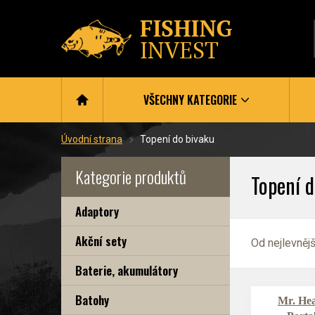
VŠECHNY KATEGORIE
Úvodní strana
Topení do bivaku
Kategorie produktů
Topení d
Adaptory
Akční sety
Od nejlevněj
Baterie, akumulátory
Batohy
Mr. Hea