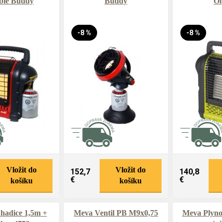
ble Buddy
Buddy
O
-8 %
-8 %
Vložit do
Vložit do
152,7
140,8
€
€
košíku
košíku
hadice 1,5m +
Meva Ventil PB M9x0,75
Meva Plyno