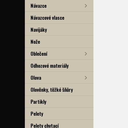
Návazce
Návazcové vlasce
Navijáky
Nože
Oblečení
Odhozové materiály
Olova
Olověnky, těžké šňůry
Partikly
Pelety
Pelety chytací