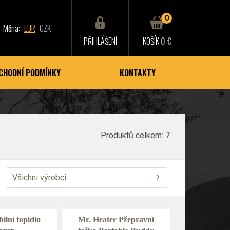
0
Měna:
EUR
CZK
PŘIHLÁŠENÍ
KOŠÍK
0 €
CHODNÍ PODMÍNKY
KONTAKTY
Produktů celkem:
7
Všichni výrobci
lní topidlo
Mr. Heater Přepravní