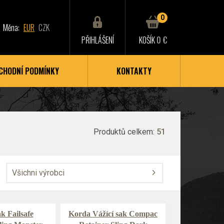
0
Měna:
EUR
CZK
PŘIHLÁŠENÍ
KOŠÍK
0 €
CHODNÍ PODMÍNKY
KONTAKTY
Produktů celkem:
51
Všichni výrobci
k Failsafe
Korda Vážící sak Compac