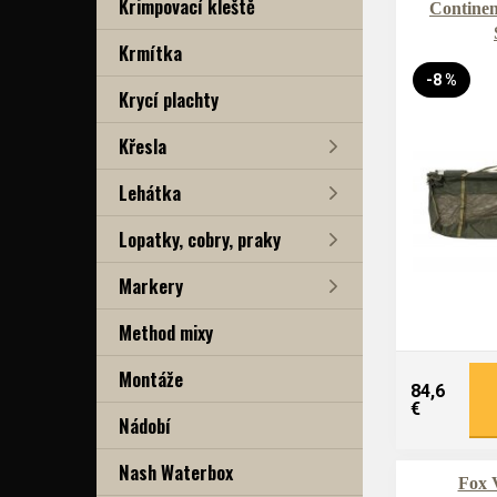
Krimpovací kleště
Continen
Krmítka
-8 %
Krycí plachty
Křesla
Lehátka
Lopatky, cobry, praky
Markery
Method mixy
Montáže
84,6
€
Nádobí
Nash Waterbox
Fox V