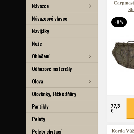
Carpmast
Návazce
Sl
Návazcové vlasce
-8 %
Navijáky
Nože
Oblečení
Odhozové materiály
Olova
Olověnky, těžké šňůry
Partikly
77,3
€
Pelety
Pelety chytací
Korda Váž