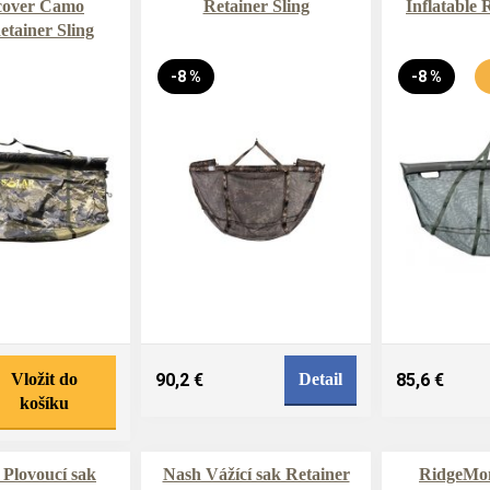
cover Camo
Retainer Sling
Inflatable 
tainer Sling
-8 %
-8 %
Vložit do
90,2 €
Detail
85,6 €
košíku
Plovoucí sak
Nash Vážící sak Retainer
RidgeMon