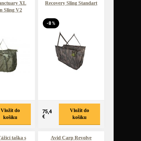
anctuary XL
Recovery Sling Standart
n Sling V2
-8 %
Vložit do
Vložit do
75,4
€
košíku
košíku
žící taška s
Avid Carp Revolve