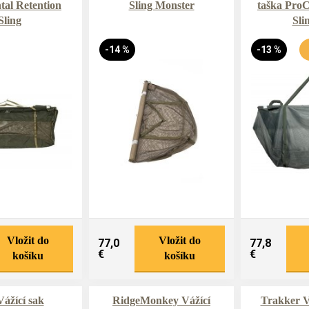
tal Retention
Sling Monster
taška ProC
Sling
Sli
-14 %
-13 %
Vložit do
Vložit do
77,0
77,8
€
€
košíku
košíku
ážící sak
RidgeMonkey Vážící
Trakker Vá