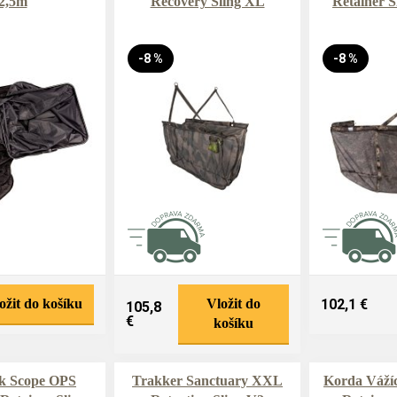
2,5m
Recovery Sling XL
Retainer S
-8 %
-8 %
ožit do košíku
Vložit do
102,1 €
105,8
€
košíku
k Scope OPS
Trakker Sanctuary XXL
Korda Váží