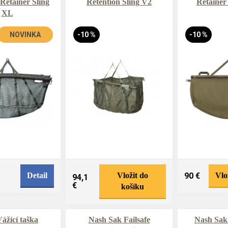
 Retainer Sling
Retention Sling V2
Retainer 
XL
NOVINKA
-10 %
-10 %
Detail
Vložit do
90 €
Vlo
94,1
€
košíku
Vážící taška
Nash Sak Failsafe
Nash Sak