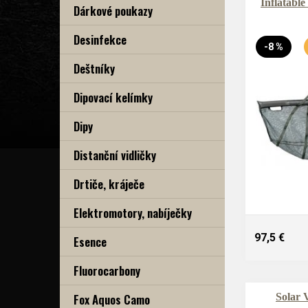
Inflatable
Dárkové poukazy
Desinfekce
-8 %
Deštníky
Dipovací kelímky
Dipy
Distanční vidličky
Drtiče, kráječe
Elektromotory, nabíječky
97,5 €
Esence
Fluorocarbony
Fox Aquos Camo
Solar 