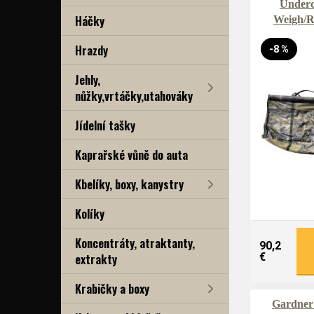
Under
Háčky
Weigh/Re
Hrazdy
-8 %
Jehly,
nůžky,vrtáčky,utahováky
Jídelní tašky
Kaprařské vůně do auta
Kbelíky, boxy, kanystry
Kolíky
Koncentráty, atraktanty,
90,2
extrakty
€
Krabičky a boxy
Gardner 