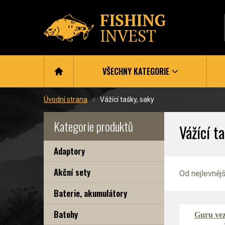
VŠECHNY KATEGORIE
Úvodní strana
Vážící tašky, saky
Kategorie produktů
Vážící t
Adaptory
Akční sety
Od nejlevněj
Baterie, akumulátory
Batohy
Guru vez