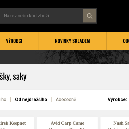
VÝROBCI
NOVINKY SKLADEM
OB
ašky, saky
šího
Od nejdražšího
Abecedně
Výrobce:
írek Keepnet
Avid Carp Camo
Nash Sa