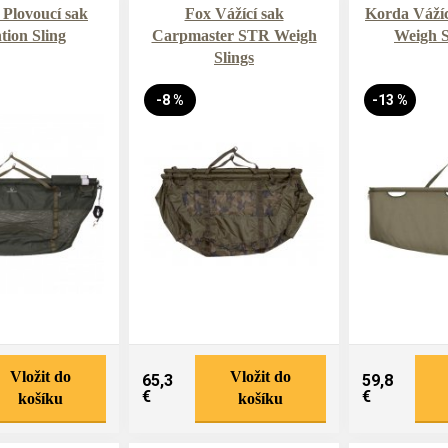
Plovoucí sak
Fox Vážící sak
Korda Váží
tion Sling
Carpmaster STR Weigh
Weigh S
Slings
-8 %
-13 %
Vložit do
Vložit do
65,3
59,8
€
€
košíku
košíku