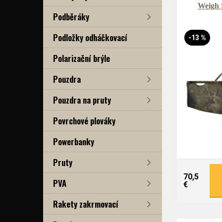
Weigh 
Podběráky
Podložky odháčkovací
-13 %
Polarizační brýle
Pouzdra
Pouzdra na pruty
Povrchové plováky
Powerbanky
Pruty
70,5
PVA
€
Rakety zakrmovací