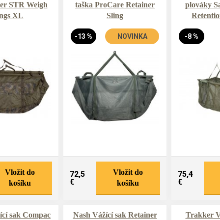
er STR Weigh
taška ProCare Retainer
plováky S
ings XL
Sling
Retentio
-13 %
NOVINKA
-8 %
Vložit do
Vložit do
72,5
75,4
€
€
košíku
košíku
ící sak Compac
Nash Vážící sak Retainer
Trakker Vá