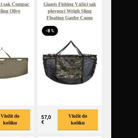
cí sak Compac
Giants Fishing Vážící sak
ling Olive
plovoucí Weigh Sling
Floating Gaube Camo
-8 %
Vložit do
Vložit do
57,0
€
košíku
košíku