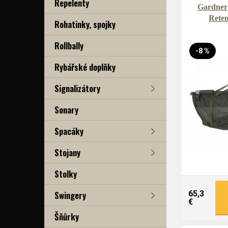
Repelenty
Gardner 
Reten
Rohatinky, spojky
Rollbally
-8 %
Rybářské doplňky
Signalizátory
Sonary
Spacáky
Stojany
Stolky
Swingery
65,3
€
Šňůrky