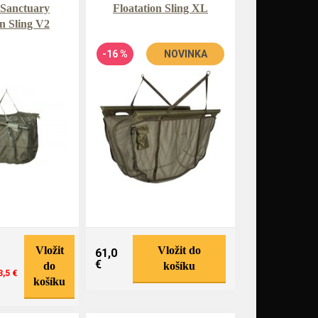
 Sanctuary
Floatation Sling XL
n Sling V2
-16 %
NOVINKA
Vložit
Vložit do
61,0
€
do
košíku
3,5 €
košíku