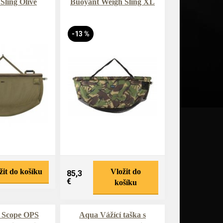
Sling Olive
Buoyant Weigh Sling XL
-13 %
žit do košíku
Vložit do
85,3
€
košíku
 Scope OPS
Aqua Vážící taška s