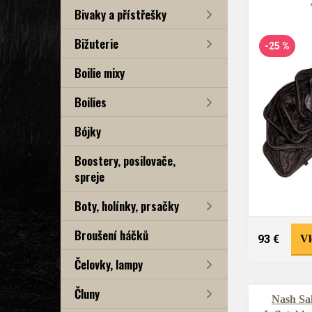
Bivaky a přístřešky
Bižuterie
-25 %
Boilie mixy
Boilies
Bójky
Boostery, posilovače,
spreje
Boty, holínky, prsačky
Broušení háčků
93 €
Vl
Čelovky, lampy
Čluny
Nash Sa