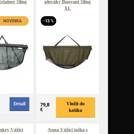
Retainer Sling
plováky Buoyant Sling
XL
NOVINKA
-13 %
Detail
Vložit do
79,8
€
košíku
key Vážící
Aqua Vážící taška s