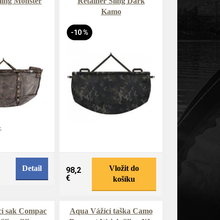
ling Monster
Retainer Sling Dark
Kamo
-10 %
Detail
Vložit do
98,2
€
košíku
cí sak Compac
Aqua Vážící taška Camo