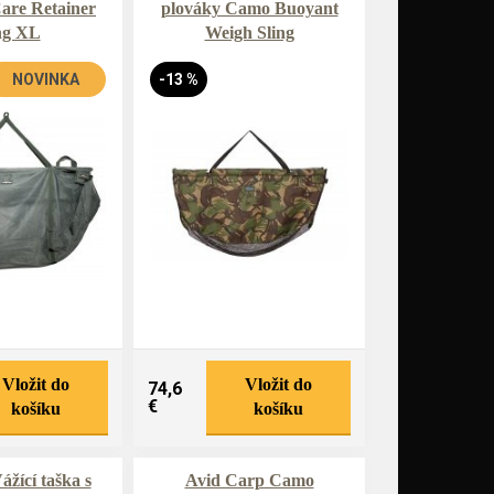
are Retainer
plováky Camo Buoyant
ng XL
Weigh Sling
NOVINKA
-13 %
Vložit do
Vložit do
74,6
€
košíku
košíku
žící taška s
Avid Carp Camo