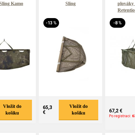
Sling Kamo
Sling
plováky
Retentio
-13 %
-8 %
Vložit do
Vložit do
65,3
67,2 €
€
košíku
košíku
Po registraci:
6