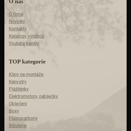
O nás
O firmě
Novinky
Kontakty
Katalogy výrobců
Youtube kanály
TOP kategorie
Klipy na montáže
Kanystry
Pláštěnky
Elektromotory, nabíječky
Oblečení
Boxy
Fluorocarbony
Bižuterie