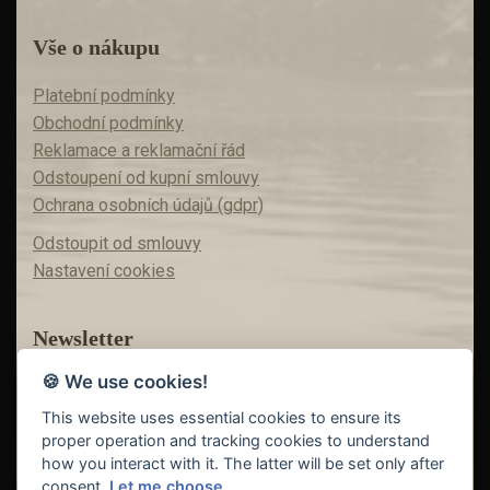
Vše o nákupu
Platební podmínky
Obchodní podmínky
Reklamace a reklamační řád
Odstoupení od kupní smlouvy
Ochrana osobních údajů (gdpr)
Odstoupit od smlouvy
Nastavení cookies
Newsletter
🍪 We use cookies!
Máte zájem o akční nabídky?
Teď už vám nic neunikne!
This website uses essential cookies to ensure its
proper operation and tracking cookies to understand
how you interact with it. The latter will be set only after
consent.
Let me choose.