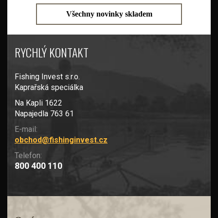
Všechny novinky skladem
RYCHLÝ KONTAKT
Fishing Invest s.r.o.
Kaprařská speciálka
Na Kapli 1622
Napajedla 763 61
E-mail:
obchod@fishinginvest.cz
Telefon:
800 400 110