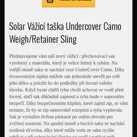
Solar Vážící taška Undercover Camo
Weigh/Retainer Sling
Představujeme vám náš nový vážicí / přechovávací sak
vyrobený z materiálu, který je velice šetrný k rybám. Na
vnější straně saku se nachází vzor UnderCover Camo. Díky
dvoucestným zipům můžete sak jednoduše otevřít po celé
jeho délce a položit ho do podložky při focení vašeho
úlovku. Když byste chtěli rybu chvíli uchovat ve vodě před
focení, stačí sak důkladně zapnout a ryba bude v naprostém
bezpečí. Díky bezpečnostním klipům, které zajistí zip, se vám
nestane, že by se zip samovolně rozepnul a ryba vyplavala.
Sak je vyztužen dvěma páskami po celém obvodu pro
zvýšení nosnosti. Na spodní straně a bocích saku se nachází
zesílená síťovina, díky které může voda ze saku rychle
odtékat a při uchovávání úlovku ve vodě i natékat zpět.