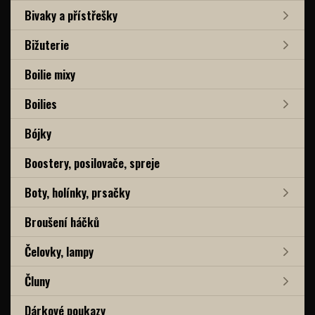
Bivaky a přístřešky
Bižuterie
Boilie mixy
Boilies
Bójky
Boostery, posilovače, spreje
Boty, holínky, prsačky
Broušení háčků
Čelovky, lampy
Čluny
Dárkové poukazy