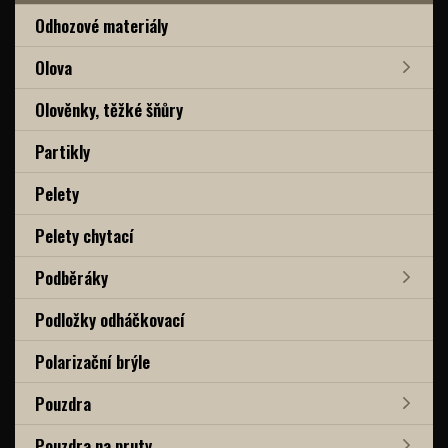
Odhozové materiály
Olova
Olověnky, těžké šňůry
Partikly
Pelety
Pelety chytací
Podběráky
Podložky odháčkovací
Polarizační brýle
Pouzdra
Pouzdra na pruty