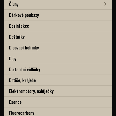
Čluny
Dárkové poukazy
Desinfekce
Deštníky
Dipovací kelímky
Dipy
Distanční vidličky
Drtiče, kráječe
Elektromotory, nabíječky
Esence
Fluorocarbony