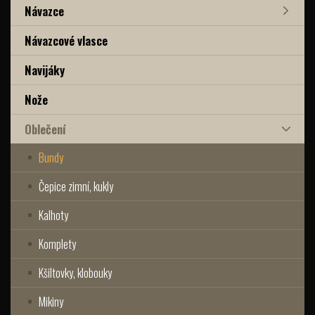
Návazce
Návazcové vlasce
Navijáky
Nože
Oblečení
Bundy
Čepice zimní, kukly
Kalhoty
Komplety
Kšiltovky, klobouky
Mikiny