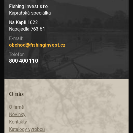
Fishing Invest s.r.o.
Kaprařská speciálka
Na Kapli 1622
Napajedla 763 61
E-mail:
obchod@fishinginvest.cz
Telefon:
800 400 110
O nás
O firmě
Novinky
Kontakty
Katalogy výrobců