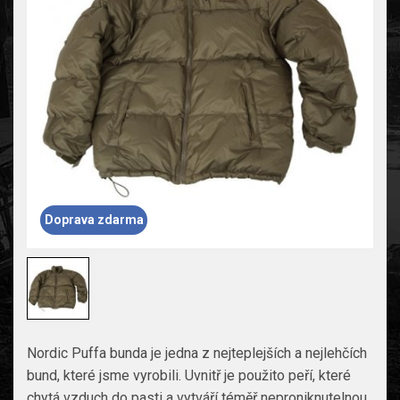
Doprava zdarma
Nordic Puffa bunda je jedna z nejteplejších a nejlehčích
bund, které jsme vyrobili. Uvnitř je použito peří, které
chytá vzduch do pasti a vytváří téměř neproniknutelnou