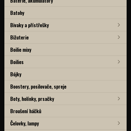
Baterie, akumulátory
Batohy
Bivaky a přístřešky
Bižuterie
Boilie mixy
Boilies
Bójky
Boostery, posilovače, spreje
Boty, holínky, prsačky
Broušení háčků
Čelovky, lampy