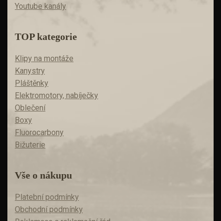
Youtube kanály
TOP kategorie
Klipy na montáže
Kanystry
Pláštěnky
Elektromotory, nabíječky
Oblečení
Boxy
Fluorocarbony
Bižuterie
Vše o nákupu
Platební podmínky
Obchodní podmínky