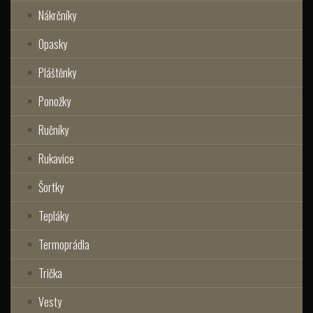
Nákrčníky
Opasky
Pláštěnky
Ponožky
Ručníky
Rukavice
Šortky
Tepláky
Termoprádla
Trička
Vesty