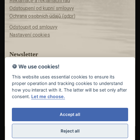
Reklamace a reklamační řád
Odstoupení od kupní smlouvy
Ochrana osobních údajů (gdpr)
Odstoupit od smlouvy
Nastavení cookies
Newsletter
🍪 We use cookies!
Máte zájem o akční nabídky?
Teď už vám nic neunikne!
This website uses essential cookies to ensure its
proper operation and tracking cookies to understand
how you interact with it. The latter will be set only after
consent.
Let me choose.
Odeslat
Accept all
Reject all
© Copyright 2018 - 2026
FISHING INVEST s.r.o. | partner
CARP