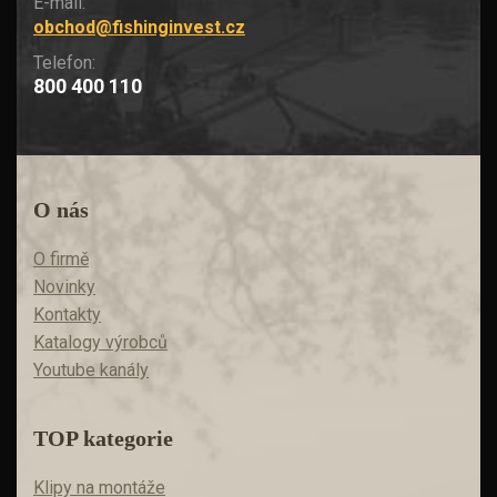
E-mail:
obchod@fishinginvest.cz
Telefon:
800 400 110
O nás
O firmě
Novinky
Kontakty
Katalogy výrobců
Youtube kanály
TOP kategorie
Klipy na montáže