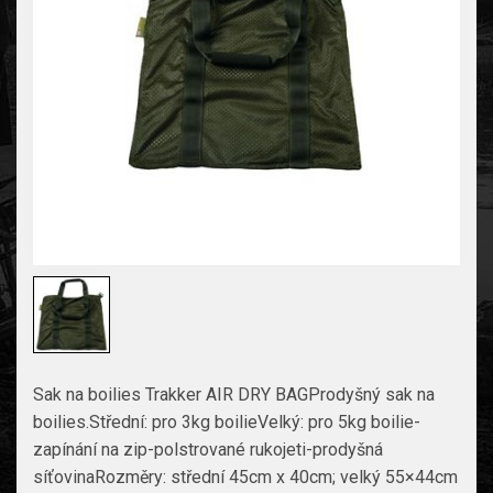
Sak na boilies Trakker AIR DRY BAGProdyšný sak na
boilies.Střední: pro 3kg boilieVelký: pro 5kg boilie-
zapínání na zip-polstrované rukojeti-prodyšná
síťovinaRozměry: střední 45cm x 40cm; velký 55×44cm