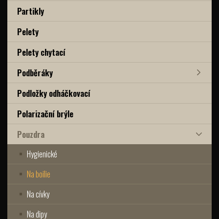
Partikly
Pelety
Pelety chytací
Podběráky
Podložky odháčkovací
Polarizační brýle
Pouzdra
Hygienické
Na boilie
Na cívky
Na dipy