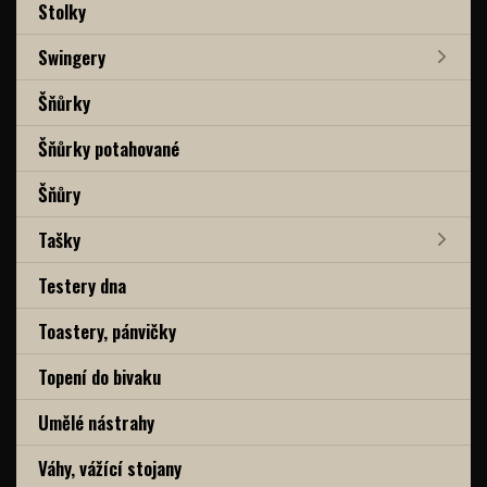
Stolky
Swingery
Šňůrky
Šňůrky potahované
Šňůry
Tašky
Testery dna
Toastery, pánvičky
Topení do bivaku
Umělé nástrahy
Váhy, vážící stojany