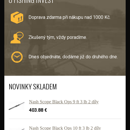
Doprava zdarma při nákupu nad 1000 Kč.
Zkušený tým, vždy poradíme.
Dnes objednáte, dodáme již do druhého dne.
NOVINKY SKLADEM
Nash Scope Black Ops 9 ft 3 lb 2 díly
403.88 €
Nash Scope Black Ops 10 ft 3 lb 2 díly