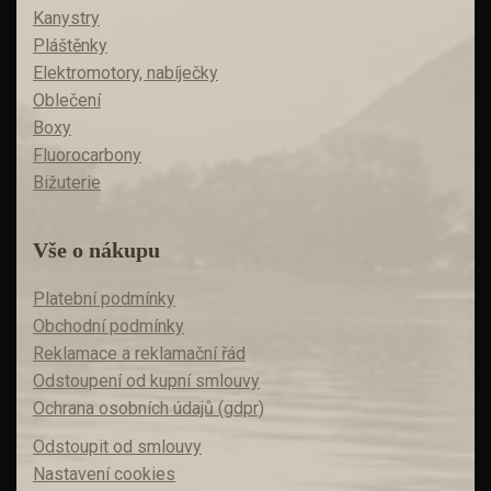
Kanystry
Pláštěnky
Elektromotory, nabíječky
Oblečení
Boxy
Fluorocarbony
Bižuterie
Vše o nákupu
Platební podmínky
Obchodní podmínky
Reklamace a reklamační řád
Odstoupení od kupní smlouvy
Ochrana osobních údajů (gdpr)
Odstoupit od smlouvy
Nastavení cookies