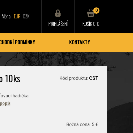
0
Měna:
EUR
CZK
PŘIHLÁŠENÍ
KOŠÍK
0 €
CHODNÍ PODMÍNKY
KONTAKTY
o 10ks
Kód produktu:
CST
ťovací hadička.
 popis
Běžná cena:
5 €