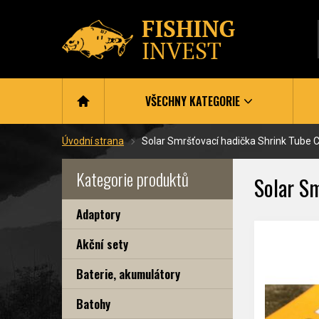
VŠECHNY KATEGORIE
Úvodní strana
Solar Smršťovací hadička Shrink Tube
Kategorie produktů
Solar S
Adaptory
Akční sety
Baterie, akumulátory
Batohy