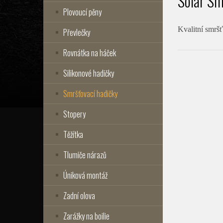
Solar Sm
Plovoucí pěny
Kvalitní smršť
Převlečky
Rovnátka na háček
Silikonové hadičky
Smršťovací hadičky
Stopery
Těžítka
Tlumiče nárazů
Úniková montáž
Zadní olova
Zarážky na boilie