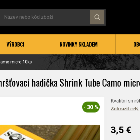
VÝROBCI
NOVINKY SKLADEM
OB
 Camo micro 10ks
mršťovací hadička Shrink Tube Camo micr
Kvalitní smrš
- 30 %
Zobrazit celý
3,5 €