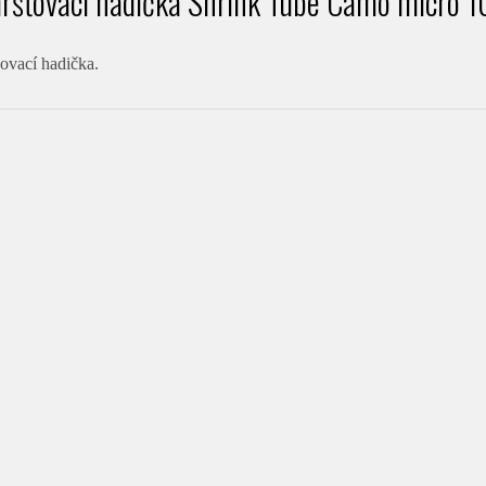
ršťovací hadička Shrink Tube Camo micro 1
ovací hadička.