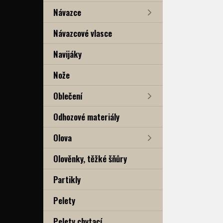
Návazce
Návazcové vlasce
Navijáky
Nože
Oblečení
Odhozové materiály
Olova
Olověnky, těžké šňůry
Partikly
Pelety
Pelety chytací