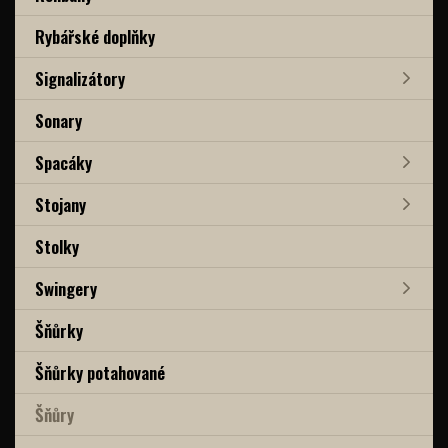
Rybářské doplňky
Signalizátory
Sonary
Spacáky
Stojany
Stolky
Swingery
Šňůrky
Šňůrky potahované
Šňůry