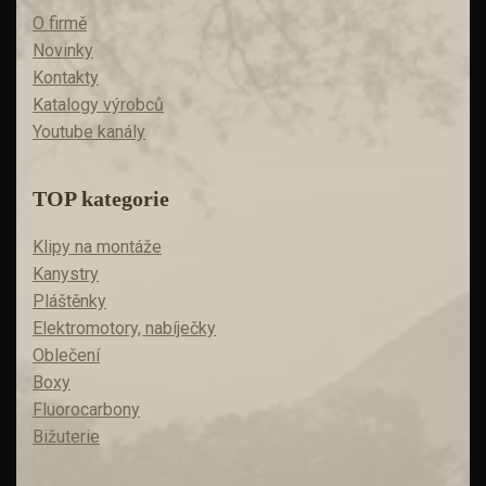
O firmě
Novinky
Kontakty
Katalogy výrobců
Youtube kanály
TOP kategorie
Klipy na montáže
Kanystry
Pláštěnky
Elektromotory, nabíječky
Oblečení
Boxy
Fluorocarbony
Bižuterie