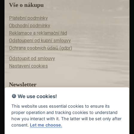
Vše o nákupu
Platební podmínky
Obchodní podmínky
Reklamace a reklamační řád
Odstoupení od kupní smlouvy
Ochrana osobních údajů (gdpr)
Odstoupit od smlouvy
Nastavení cookies
Newsletter
🍪 We use cookies!
Máte zájem o akční nabídky?
Teď už vám nic neunikne!
This website uses essential cookies to ensure its
proper operation and tracking cookies to understand
how you interact with it. The latter will be set only after
consent.
Let me choose.
Odeslat