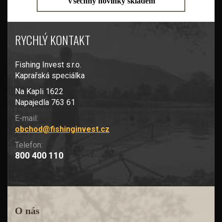
Všechny novinky skladem
RYCHLÝ KONTAKT
Fishing Invest s.r.o.
Kaprařská speciálka
Na Kapli 1622
Napajedla 763 61
E-mail:
obchod@fishinginvest.cz
Telefon:
800 400 110
O nás