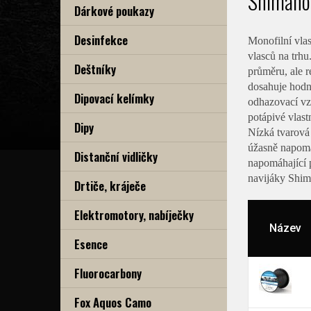
Shimano
Dárkové poukazy
Desinfekce
Monofilní vlas
vlasců na trhu
Deštníky
průměru, ale r
dosahuje hodno
Dipovací kelímky
odhazovací vzd
potápivé vlast
Dipy
Nízká tvarová
úžasně napomá
Distanční vidličky
napomáhající p
navijáky Shim
Drtiče, kráječe
Elektromotory, nabíječky
Název
Esence
Fluorocarbony
Fox Aquos Camo