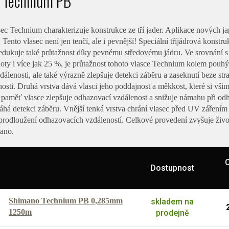
 Technium PB
ec Technium charakterizuje konstrukce ze tří jader. Aplikace nových jap
. Tento vlasec není jen tenčí, ale i pevnější! Speciální tříjádrová kons
edukuje také průtažnost díky pevnému středovému jádru. Ve srovnání s 
ty i více jak 25 %, je průtažnost tohoto vlasce Technium kolem pouhýc
álenosti, ale také výrazně zlepšuje detekci záběru a zaseknutí beze stra
nosti. Druhá vrstva dává vlasci jeho poddajnost a měkkost, které si vši
 paměť vlasce zlepšuje odhazovací vzdálenost a snižuje námahu při odh
há detekci záběru. Vnější tenká vrstva chrání vlasec před UV zářením
rodloužení odhazovacích vzdáleností. Celkové provedení zvyšuje životn
ano.
C
Dostupnost
Shimano Technium PB 0,285mm
skladem na
1250m
prodejně