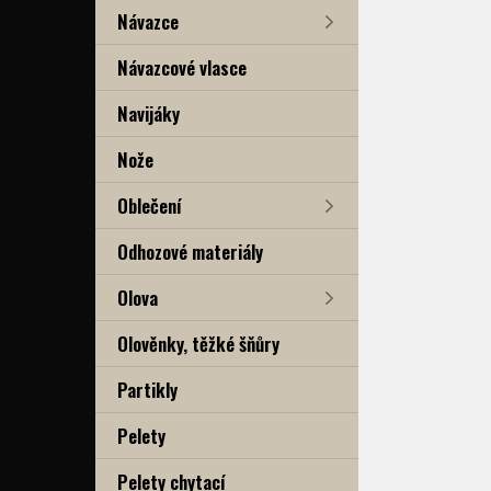
Návazce
Návazcové vlasce
Navijáky
Nože
Oblečení
Odhozové materiály
Olova
Olověnky, těžké šňůry
Partikly
Pelety
Pelety chytací