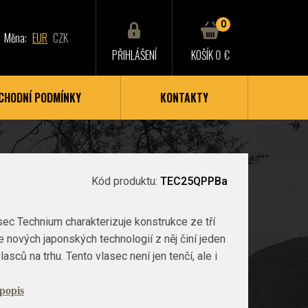
0
Měna:
EUR
CZK
PŘIHLÁŠENÍ
KOŠÍK
0 €
CHODNÍ PODMÍNKY
KONTAKTY
Kód produktu:
TEC25QPPBa
sec Technium charakterizuje konstrukce ze tří
ce nových japonských technologií z něj činí jeden
lasců na trhu. Tento vlasec není jen tenčí, ale i
 popis