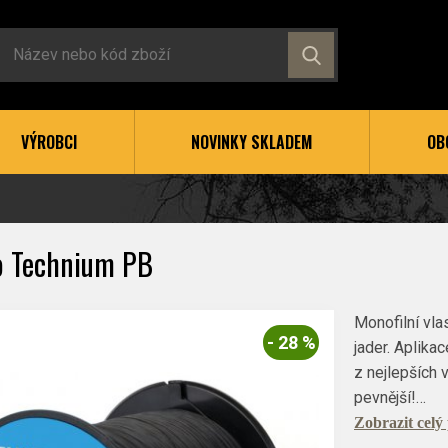
VÝROBCI
NOVINKY SKLADEM
OB
 Technium PB
Monofilní vla
- 28 %
jader. Aplika
z nejlepších v
pevnější!…
Zobrazit celý