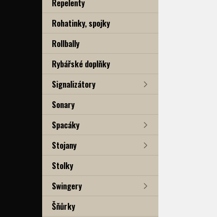
Repelenty
Rohatinky, spojky
Rollbally
Rybářské doplňky
Signalizátory
Sonary
Spacáky
Stojany
Stolky
Swingery
Šňůrky