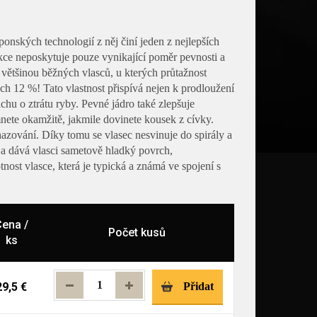
onských technologií z něj činí jeden z nejlepších
trukce neposkytuje pouze vynikající poměr pevnosti a
většinou běžných vlasců, u kterých průtažnost
h 12 %! Tato vlastnost přispívá nejen k prodloužení
chu o ztrátu ryby. Pevné jádro také zlepšuje
mnete okamžitě, jakmile dovinete kousek z cívky.
azování. Díky tomu se vlasec nesvinuje do spirály a
 a dává vlasci sametově hladký povrch,
ost vlasce, která je typická a známá ve spojení s
ena /
Počet kusů
ks
29,5 €
Přidat