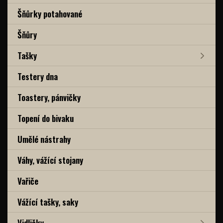
Šňůrky potahované
Šňůry
Tašky
Testery dna
Toastery, pánvičky
Topení do bivaku
Umělé nástrahy
Váhy, vážící stojany
Vařiče
Vážící tašky, saky
Vidličky