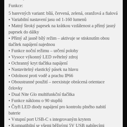
Funkce:
5 barevných variant: bílá, červená, zelená, oranžová a fialová
• Variabilní nastavení jasu od 1-160 lumenů
• Matný široký paprsek na krátkou vzdálenost a přímý jasný
paprsek do dálky
• Přímý až jasně bílý režim – aktivuje se stisknutím obou
tlačítek napájení najednou
• Funkce noční režimu – určení polohy
• Vysoce výkonný LED světelný zdroj
• Ochranný kryt tlačítka napájení
• Nastavitelný elastický pásek na hlavu
• Odolnost proti vodě a prachu IP66
• Oboustranné použití – neexistuje obrácená orientace
čelovky
• Dual Nite Glo multifunkční tlačítka
• Funkce náklonu o 90 stupňů
• Čtyři LED diody napájení pro kontrolu plného nabití
baterie
• Vstupní port USB-C s integrovaným krytem
• Kompatibilní se všemi běžnými 5V USB nabíjecími