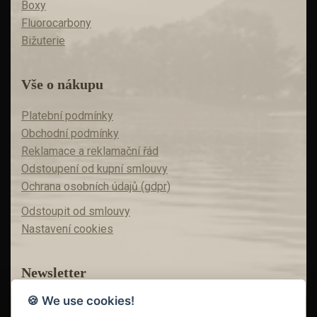
Boxy
Fluorocarbony
Bižuterie
Vše o nákupu
Platební podmínky
Obchodní podmínky
Reklamace a reklamační řád
Odstoupení od kupní smlouvy
Ochrana osobních údajů (gdpr)
Odstoupit od smlouvy
Nastavení cookies
Newsletter
🍪 We use cookies!
Máte zájem o akční nabídky?