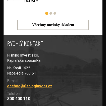
163.24 €
Všechny novinky skladem
RYCHLÝ KONTAKT
Fishing Invest s.r.o.
Kaprařská speciálka
Na Kapli 1622
Napajedla 763 61
E-mail:
obchod@fishinginvest.cz
Telefon:
800 400 110