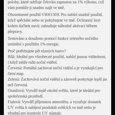
polohy, které udržuje čelovku zapnutou na 1% výkonu, což
vám pomůže ji snadno najít ve tmě.
Oboustranné použití VRH150X Pro nabízí snadné použití,
když spěcháte nebo se pohybujete ve tmě. Ochranný kryt
kolem tlačítek navíc zabraňuje náhodné aktivaci během
přepravy.
Testováno a dosaženo pomocí funkce zeleného nočního
umístění s použitím 1% energie.
Proč potřebujete pět různých barev?
Bílá: Ideální pro všeobecné použití, nabízí jasnou viditelnost,
i když může rušit noční vidění.
Červená: Pomáhá zachovat noční vidění a je vynikající pro
čtení map.
Zelená: Zachovává noční vidění a zároveň poskytuje lepší jas
než červená.
Oranžová: Vytváří teplé okolní světlo, které je ideální pro
společenská prostředí.
Fialová: Vytváří příjemnou atmosféru, a vyzařuje dostatek
UV světla k nabíjení produktů svítících ve tmě nebo je
vhodná pro kontrolu UV nástrah.