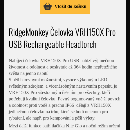
Vložit do košíku
RidgeMonkey Čelovka VRH150X Pro
USB Rechargeable Headtorch
Nabíjecí čelovka VRH150X Pro USB nabízí výjimečnou
životnost a odolnost a poskytuje až 364 hodin nepřetržitého
světla na jedno nabití.
S pěti barevnými možnostmi, vysoce výkonným LED
světelným zdrojem a vícenásobným nastavením paprsku je
VRH150X Pro všestranným řešením pro všechny, kteří
potřebují kvalitní čelovku. Pevný pogumovaný vnější povrch
a odolnost proti vodě a prachu IP66 dělají z VRH150X
jedinečnou čelovku na trhu, která se hodí nejenom pro
rybaření, ale např. pro kempování a pěší výlety.
Mezi další funkce patří tlačítka Nite Glo a noční režim určení