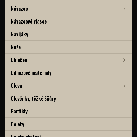
Návazce
Návazcové vlasce
Navijáky
Nože
Oblečení
Odhozové materiály
Olova
Olověnky, těžké šňůry
Partikly
Pelety
Pelety chytací