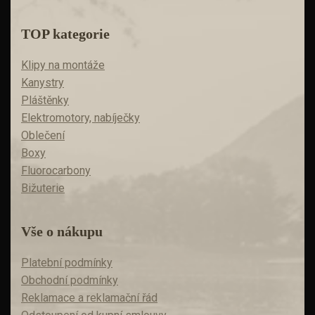
TOP kategorie
Klipy na montáže
Kanystry
Pláštěnky
Elektromotory, nabíječky
Oblečení
Boxy
Fluorocarbony
Bižuterie
Vše o nákupu
Platební podmínky
Obchodní podmínky
Reklamace a reklamační řád