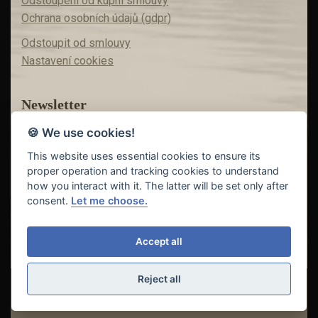
Odstoupení od kupní smlouvy
Ochrana osobních údajů (gdpr)
Odstoupit od smlouvy
Nastavení cookies
Newsletter
🍪 We use cookies!
Máte zájem o akční nabídky?
Teď už vám nic neunikne!
This website uses essential cookies to ensure its
proper operation and tracking cookies to understand
how you interact with it. The latter will be set only after
consent.
Let me choose.
Odeslat
Accept all
Reject all
© Copyright 2018 - 2026
FISHING INVEST s.r.o. | partner
CARP
DREAM