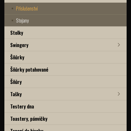
Příslušenství
Stojany
Stolky
Swingery
Šňůrky
Šňůrky potahované
Šňůry
Tašky
Testery dna
Toastery, pánvičky
Topení do bivaku