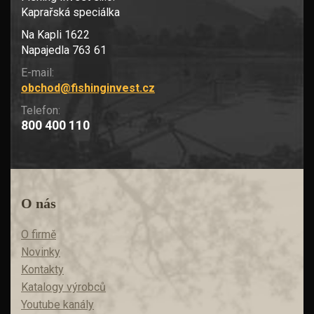
Kaprařská speciálka
Na Kapli 1622
Napajedla 763 61
E-mail:
obchod@fishinginvest.cz
Telefon:
800 400 110
O nás
O firmě
Novinky
Kontakty
Katalogy výrobců
Youtube kanály