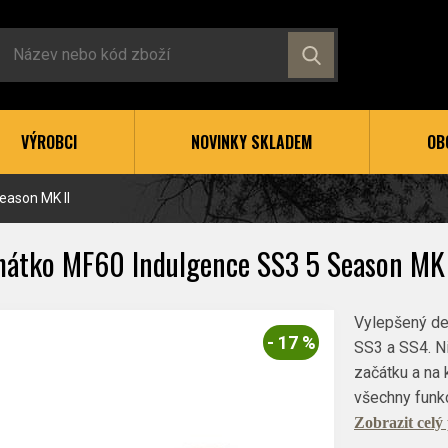
VÝROBCI
NOVINKY SKLADEM
OB
eason MK II
hátko MF60 Indulgence SS3 5 Season MK 
Vylepšený de
- 17 %
SS3 a SS4. N
začátku a na 
všechny funkc
Zobrazit celý