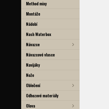
Method mixy
Montáže
Nádobí
Nash Waterbox
Návazce
Návazcové vlasce
Navijáky
Nože
Oblečení
Odhozové materiály
Olova