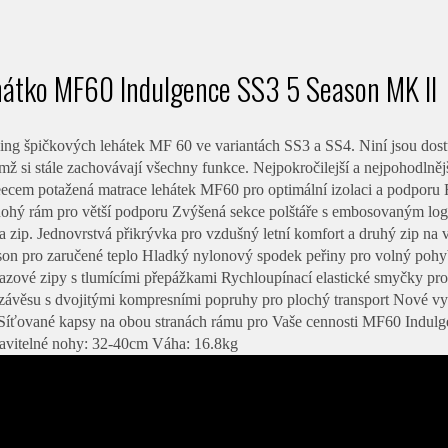
átko MF60 Indulgence SS3 5 Season MK II
ing špičkových lehátek MF 60 ve variantách SS3 a SS4. Niní jsou dos
emž si stále zachovávají všechny funkce. Nejpokročilejší a nejpohodlněj
leecem potažená matrace lehátek MF60 pro optimální izolaci a podporu 
řnohý rám pro větší podporu Zvýšená sekce polštáře s embosovaným log
 zip. Jednovrstvá přikrývka pro vzdušný letní komfort a druhý zip na v
ason pro zaručené teplo Hladký nylonový spodek peřiny pro volný pohyb
árazové zipy s tlumícími přepážkami Rychloupínací elastické smyčky pr
ávěsu s dvojitými kompresními popruhy pro plochý transport Nové vy
Síťované kapsy na obou stranách rámu pro Vaše cennosti MF60 Indulg
avitelné nohy: 32-40cm Váha: 16.8kg