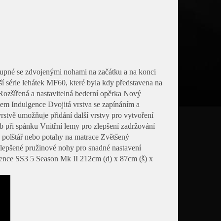
tupné se zdvojenými nohami na začátku a na konci
ší série lehátek MF60, které byla kdy představena na
Rozšířená a nastavitelná bederní opěrka Nový
em Indulgence Dvojitá vrstva se zapínáním a
rstvě umožňuje přidání další vrstvy pro vytvoření
 při spánku Vnitřní lemy pro zlepšení zadržování
o polštář nebo potahy na matrace Zvětšený
lepšené pružinové nohy pro snadné nastavení
ence SS3 5 Season Mk II 212cm (d) x 87cm (š) x