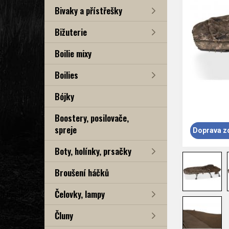
Bivaky a přístřešky
Bižuterie
Boilie mixy
Boilies
Bójky
Boostery, posilovače,
spreje
Doprava z
Boty, holínky, prsačky
Broušení háčků
Čelovky, lampy
Čluny