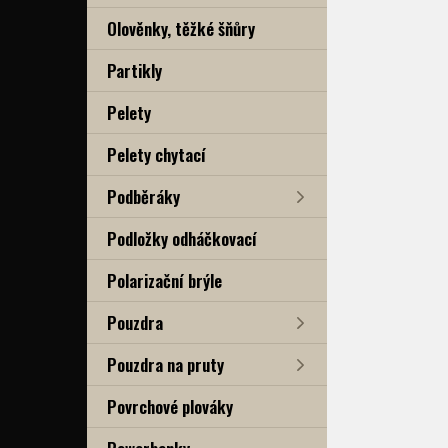
Olověnky, těžké šňůry
Partikly
Pelety
Pelety chytací
Podběráky
Podložky odháčkovací
Polarizační brýle
Pouzdra
Pouzdra na pruty
Povrchové plováky