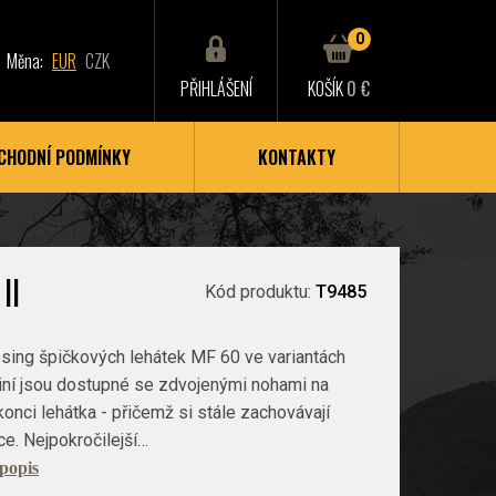
0
Měna:
EUR
CZK
PŘIHLÁŠENÍ
KOŠÍK
0 €
CHODNÍ PODMÍNKY
KONTAKTY
II
Kód produktu:
T9485
sing špičkových lehátek MF 60 ve variantách
iní jsou dostupné se zdvojenými nohami na
konci lehátka - přičemž si stále zachovávají
e. Nejpokročilejší…
 popis