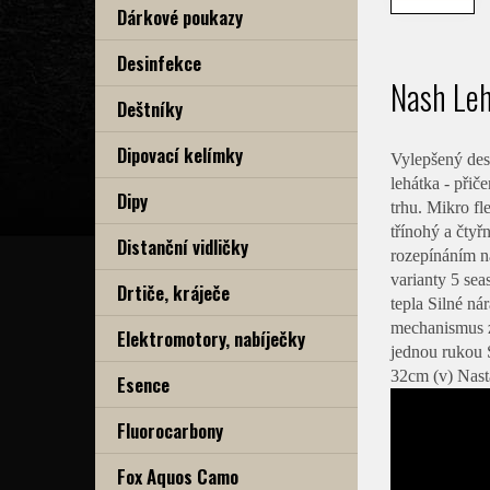
Dárkové poukazy
Desinfekce
Nash Leh
Deštníky
Dipovací kelímky
Vylepšený des
lehátka - přič
Dipy
trhu. Mikro f
třínohý a čty
Distanční vidličky
rozepínáním na
varianty 5 se
Drtiče, kráječe
tepla Silné n
mechanismus z
Elektromotory, nabíječky
jednou rukou 
32cm (v) Nast
Esence
Fluorocarbony
Fox Aquos Camo