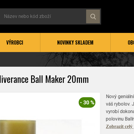
VÝROBCI
NOVINKY SKLADEM
OB
liverance Ball Maker 20mm
Nový geniální
- 30 %
váš rybolov.
vyrobí dokona
polovinu Bal
Zobrazit celý