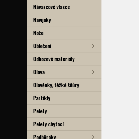
Návazcové vlasce
Navijáky
Nože
Oblečení
Odhozové materiály
Olova
Olověnky, těžké šňůry
Partikly
Pelety
Pelety chytací
Podběráky