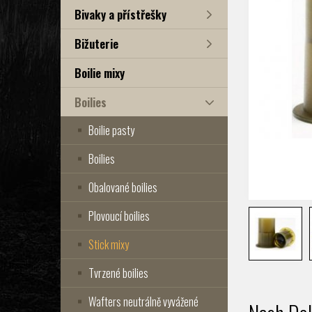
Bivaky a přístřešky
Bižuterie
Boilie mixy
Boilies
Boilie pasty
Boilies
Obalované boilies
Plovoucí boilies
Stick mixy
Tvrzené boilies
Wafters neutrálně vyvážené