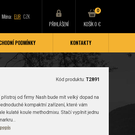
0
Měna:
EUR
CZK
PŘIHLÁŠENÍ
KOŠÍK
0 €
CHODNÍ PODMÍNKY
KONTAKTY
Kód produktu:
T2891
 přístroj od firmy Nash bude mít velký dopad na
 Jednoduché kompaktní zařízení, které vám
le kulaté koule methodmixu. Stačí vyplnit jednu
lmarkru…
 popis