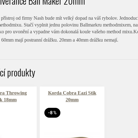
liverance Ball Maker 20mm
 přístroj od firmy Nash bude mít velký dopad na váš rybolov. Jednoduc
methodmixu. Stačí vyplnit jednu polovinu Ballmarkru methodmixem, nasu
čítko pro uvonění a vypadne vám dokonalá koule vašeho method mixu.Kou
 60mm mají postranní drážku. 20mm a 40mm drážku nemají.
ící produkty
ra Throwing
Korda Cobra Eazi Stik
ck 18mm
20mm
-8 %