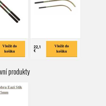
Vložit do
Vložit do
22,1
€
košíku
košíku
ivní produkty
bra Eazi Stik
25mm