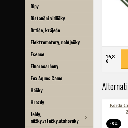
Dipy
Distanční vidličky
Drtiče, kráječe
Elektromotory, nabíječky
Esence
16,8
€
Fluorocarbony
Fox Aquos Camo
Alternat
Háčky
Hrazdy
Korda Co
Jehly,
nůžky,vrtáčky,utahováky
-8 %