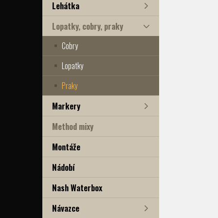
Lehátka
Lopatky, cobry, praky
Cobry
Lopatky
Praky
Markery
Method mixy
Montáže
Nádobí
Nash Waterbox
Návazce