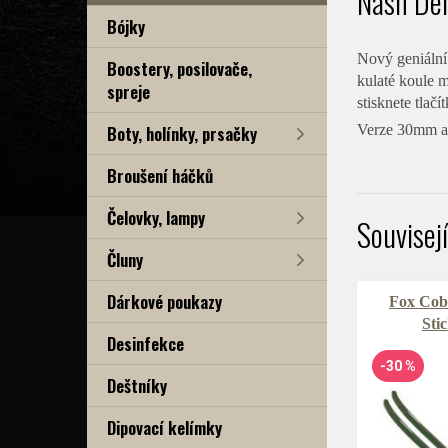
Nash De
Bójky
Nový geniální
Boostery, posilovače,
kulaté koule 
spreje
stisknete tla
Boty, holínky, prsačky
Verze 30mm a
Broušení háčků
Čelovky, lampy
Souvisej
Čluny
Dárkové poukazy
Fox Cob
Sti
Desinfekce
-30 %
Deštníky
Dipovací kelímky