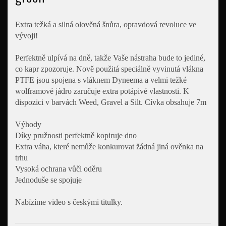
Extra težká a silná olověná šnůra, opravdová revoluce ve
vývoji!
Perfektně ulpívá na dně, takže Vaše nástraha bude to jediné,
co kapr zpozoruje. Nově použitá speciálně vyvinutá vlákna
PTFE jsou spojena s vláknem Dyneema a velmi težké
wolframové jádro zaručuje extra potápivé vlastnosti. K
dispozici v barvách Weed, Gravel a Silt. Cívka obsahuje 7m
Výhody
Díky pružnosti perfektně kopiruje dno
Extra váha, které nemůže konkurovat žádná jiná ověnka na
trhu
Vysoká ochrana vůči oděru
Jednoduše se spojuje
Nabízíme video s českými titulky.