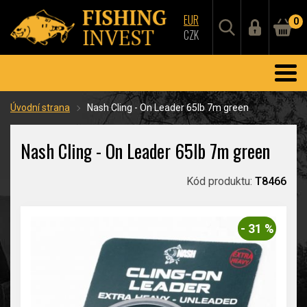
EUR
0
CZK
Úvodní strana
Nash Cling - On Leader 65lb 7m green
Nash Cling - On Leader 65lb 7m green
Kód produktu:
T8466
- 31 %