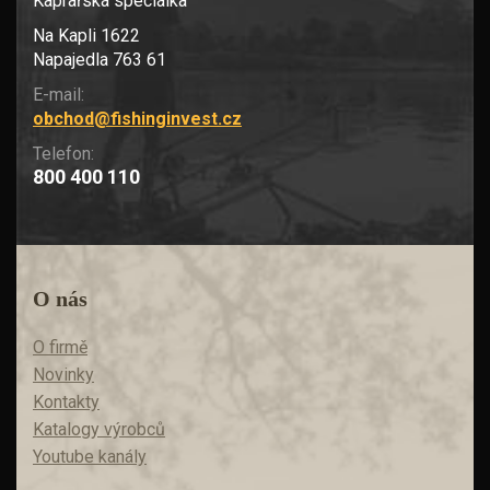
Kaprařská speciálka
Na Kapli 1622
Napajedla 763 61
E-mail:
obchod@fishinginvest.cz
Telefon:
800 400 110
O nás
O firmě
Novinky
Kontakty
Katalogy výrobců
Youtube kanály