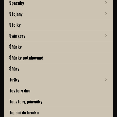
Spacáky
Stojany
Stolky
Swingery
Šňůrky
Šňůrky potahované
Šňůry
Tašky
Testery dna
Toastery, pánvičky
Topení do bivaku