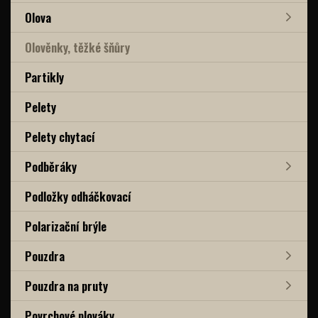
Olova
Olověnky, těžké šňůry
Partikly
Pelety
Pelety chytací
Podběráky
Podložky odháčkovací
Polarizační brýle
Pouzdra
Pouzdra na pruty
Povrchové plováky