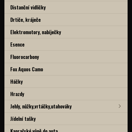
Distanční vidličky
Drtiče, kráječe
Elektromotory, nabíječky
Esence
Fluorocarbony
Fox Aquos Camo
Háčky
Hrazdy
Jehly, nůžky,vrtáčky,utahováky
Jídelní tašky
Kaprařské vůně do auta