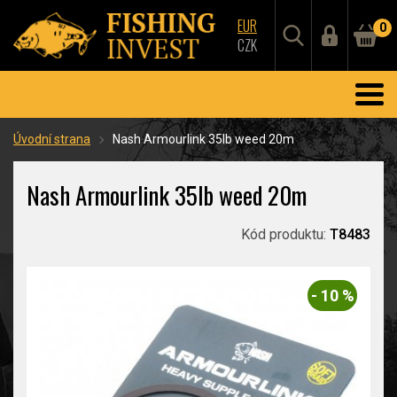
EUR
0
CZK
Úvodní strana
Nash Armourlink 35lb weed 20m
Nash Armourlink 35lb weed 20m
Kód produktu:
T8483
- 10 %