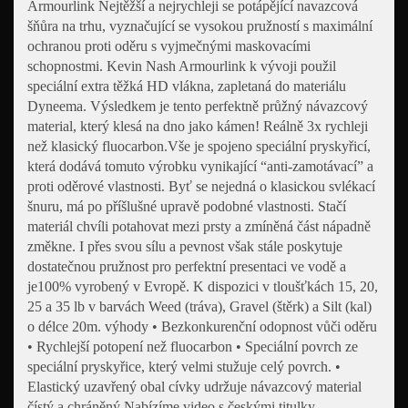
Armourlink Nejtěžší a nejrychleji se potápějící navazcová
šňůra na trhu, vyznačující se vysokou pružností s maximální
ochranou proti oděru s vyjmečnými maskovacími
schopnostmi. Kevin Nash Armourlink k vývoji použil
speciální extra těžká HD vlákna, zapletaná do materiálu
Dyneema. Výsledkem je tento perfektně průžný návazcový
material, který klesá na dno jako kámen! Reálně 3x rychleji
než klasický fluocarbon.Vše je spojeno speciální pryskyřicí,
která dodává tomuto výrobku vynikající “anti-zamotávací” a
proti oděrové vlastnosti. Byť se nejedná o klasickou svlékací
šnuru, má po příšlušné upravě podobné vlastnosti. Stačí
materiál chvíli potahovat mezi prsty a zmíněná část nápadně
změkne. I přes svou sílu a pevnost však stále poskytuje
dostatečnou pružnost pro perfektní presentaci ve vodě a
je100% vyrobený v Evropě. K dispozici v tloušťkách 15, 20,
25 a 35 lb v barvách Weed (tráva), Gravel (štěrk) a Silt (kal)
o délce 20m. výhody • Bezkonkurenční odopnost vůči oděru
• Rychlejší potopení než fluocarbon • Speciální povrch ze
speciální pryskyřice, který velmi stužuje celý povrch. •
Elastický uzavřený obal cívky udržuje návazcový material
čístý a chráněný Nabízíme video s českými titulky.