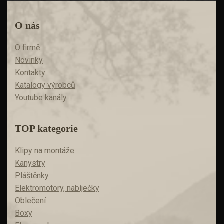
O nás
O firmě
Novinky
Kontakty
Katalogy výrobců
Youtube kanály
TOP kategorie
Klipy na montáže
Kanystry
Pláštěnky
Elektromotory, nabíječky
Oblečení
Boxy