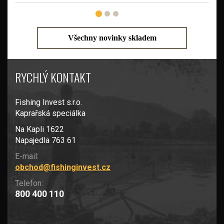
Všechny novinky skladem
RYCHLÝ KONTAKT
Fishing Invest s.r.o.
Kaprařská speciálka
Na Kapli 1622
Napajedla 763 61
E-mail:
obchod@fishinginvest.cz
Telefon:
800 400 110