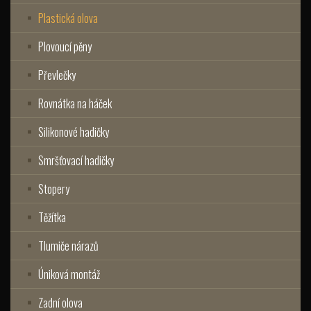
Plastická olova
Plovoucí pěny
Převlečky
Rovnátka na háček
Silikonové hadičky
Smršťovací hadičky
Stopery
Těžítka
Tlumiče nárazů
Úniková montáž
Zadní olova