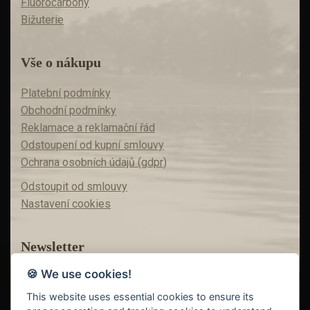
Fluorocarbony
Bižuterie
Vše o nákupu
Platební podmínky
Obchodní podmínky
Reklamace a reklamační řád
Odstoupení od kupní smlouvy
Ochrana osobních údajů (gdpr)
Odstoupit od smlouvy
Nastavení cookies
Newsletter
🍪 We use cookies!
Máte zájem o akční nabídky?
Teď už vám nic neunikne!
This website uses essential cookies to ensure its