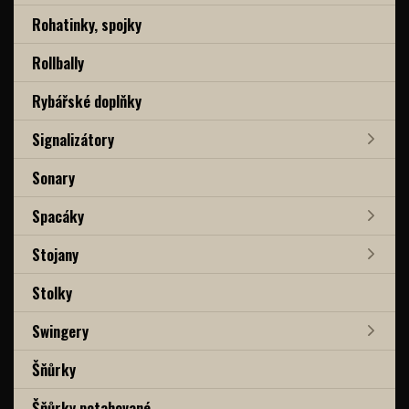
Rohatinky, spojky
Rollbally
Rybářské doplňky
Signalizátory
Sonary
Spacáky
Stojany
Stolky
Swingery
Šňůrky
Šňůrky potahované