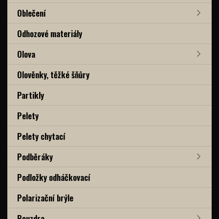
Oblečení
Odhozové materiály
Olova
Olověnky, těžké šňůry
Partikly
Pelety
Pelety chytací
Podběráky
Podložky odháčkovací
Polarizační brýle
Pouzdra