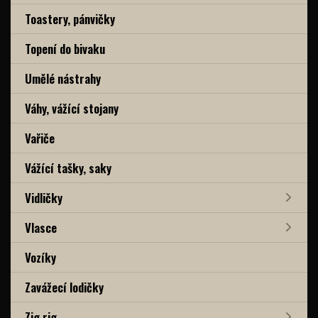
Toastery, pánvičky
Topení do bivaku
Umělé nástrahy
Váhy, vážící stojany
Vařiče
Vážící tašky, saky
Vidličky
Vlasce
Vozíky
Zavážecí lodičky
Zig rig