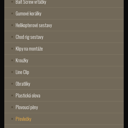
Bait Screw vrtáčky
Gumové korálky
Helikopterové sestavy
Chod rig sestavy
Klipy na montáže
Kroužky
Line Clip
Obratlíky
Plastická olova
Plovoucí pěny
Převlečky