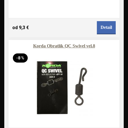
od 9,3 €
Detail
Korda Obratlík QC Swivel vel.8
-8 %