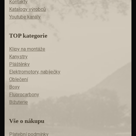
Kontakty
Katalogy výrobců
Youtube kanály
TOP kategorie
Klipy na montáže
Kanystry
Pláštěnky
Elektromotory, nabíječky
Oblečení
Boxy
Fluorocarbony
Bižuterie
Vše o nákupu
Platební podmínky