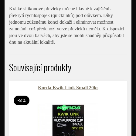
Krátké silikonové převleky určené hlavně k zajištění a
překrytí rychlospojek (quicklinků) pod olůvkem. Díky
jednomu zůženému konci dokáží i eliminovat možnost
zamotání, což předchozí verze převleků neměla. K dispozici
jsou ve dvou barvách, aby jste se mohli snadněji přizpůsobit
dnu na aktuální lokalitě.
Související produkty
Korda Kwik Link Small 20ks
-8 %