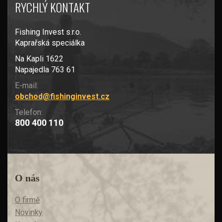
RYCHLÝ KONTAKT
Fishing Invest s.r.o.
Kaprařská speciálka
Na Kapli 1622
Napajedla 763 61
E-mail:
obchod@fishinginvest.cz
Telefon:
800 400 110
O nás
O firmě
Novinky