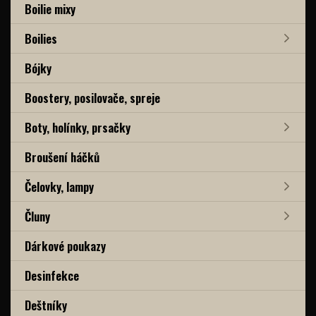
Boilie mixy
Boilies
Bójky
Boostery, posilovače, spreje
Boty, holínky, prsačky
Broušení háčků
Čelovky, lampy
Čluny
Dárkové poukazy
Desinfekce
Deštníky