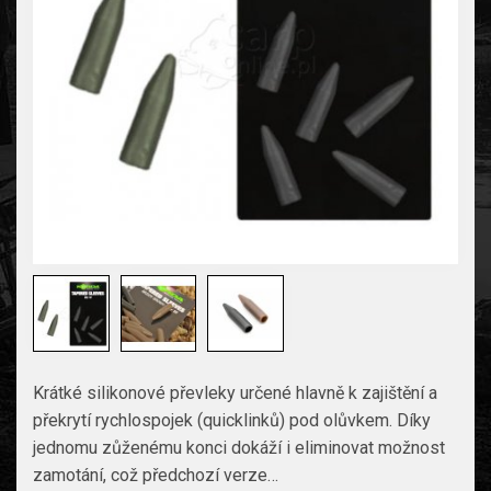
Krátké silikonové převleky určené hlavně k zajištění a
překrytí rychlospojek (quicklinků) pod olůvkem. Díky
jednomu zůženému konci dokáží i eliminovat možnost
zamotání, což předchozí verze…