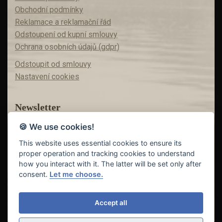
Obchodní podmínky
Reklamace a reklamační řád
Odstoupení od kupní smlouvy
Ochrana osobních údajů (gdpr)
Odstoupit od smlouvy
Nastavení cookies
Newsletter
🍪 We use cookies!
Máte zájem o akční nabídky?
Teď už vám nic neunikne!
This website uses essential cookies to ensure its
proper operation and tracking cookies to understand
how you interact with it. The latter will be set only after
consent.
Let me choose.
Odeslat
Accept all