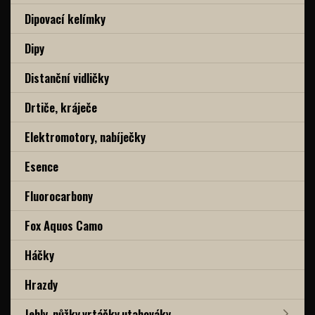
Dipovací kelímky
Dipy
Distanční vidličky
Drtiče, kráječe
Elektromotory, nabíječky
Esence
Fluorocarbony
Fox Aquos Camo
Háčky
Hrazdy
Jehly, nůžky,vrtáčky,utahováky