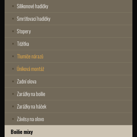
Silikonové hadičky
Smršťovací hadičky
Stopery
Těžítka
Tlumiče nárazů
Úniková montáž
Zadní olova
Zarážky na boilie
Zarážky na háček
Závěsy na olovo
Boilie mixy