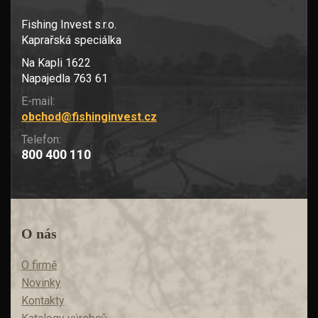
Fishing Invest s.r.o.
Kaprařská speciálka
Na Kapli 1622
Napajedla 763 61
E-mail:
obchod@fishinginvest.cz
Telefon:
800 400 110
O nás
O firmě
Novinky
Kontakty