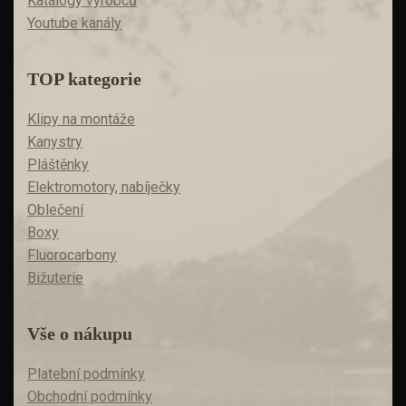
Katalogy výrobců
Youtube kanály
TOP kategorie
Klipy na montáže
Kanystry
Pláštěnky
Elektromotory, nabíječky
Oblečení
Boxy
Fluorocarbony
Bižuterie
Vše o nákupu
Platební podmínky
Obchodní podmínky