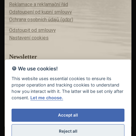
Reklamace a reklamační řád
Odstoupení od kupní smlouvy
Ochrana osobních údajů (gdpr)
Odstoupit od smlouvy
Nastavení cookies
Newsletter
🍪 We use cookies!
Máte zájem o akční nabídky?
Teď už vám nic neunikne!
This website uses essential cookies to ensure its
proper operation and tracking cookies to understand
how you interact with it. The latter will be set only after
consent.
Let me choose.
Odeslat
Accept all
Reject all
© Copyright 2018 - 2026
FISHING INVEST s.r.o. | partner
CARP