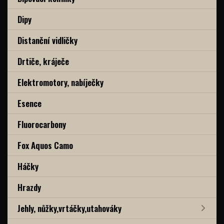
Dipy
Distanční vidličky
Drtiče, kráječe
Elektromotory, nabíječky
Esence
Fluorocarbony
Fox Aquos Camo
Háčky
Hrazdy
Jehly, nůžky,vrtáčky,utahováky