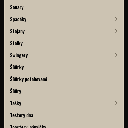
Sonary
Spacáky
Stojany
Stolky
Swingery
Šňůrky
Šňůrky potahované
Šňůry
Tašky
Testery dna
Toastery, pánvičky