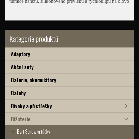
tlumiče nárazů, silikonového převleku a rychloklipu na olovo
Kategorie produktů
Adaptory
Akční sety
Baterie, akumulátory
Batohy
Bivaky a přístřešky
Bižuterie
Bait Screw vrtáčky