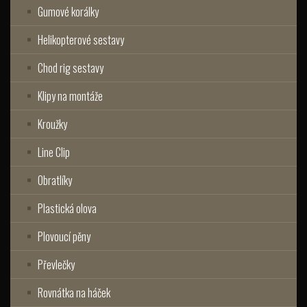
Gumové korálky
Helikopterové sestavy
Chod rig sestavy
Klipy na montáže
Kroužky
Line Clip
Obratlíky
Plastická olova
Plovoucí pěny
Převlečky
Rovnátka na háček