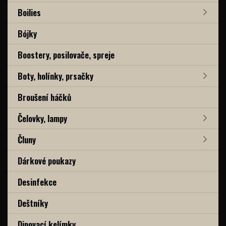
Boilies
Bójky
Boostery, posilovače, spreje
Boty, holínky, prsačky
Broušení háčků
Čelovky, lampy
Čluny
Dárkové poukazy
Desinfekce
Deštníky
Dipovací kelímky