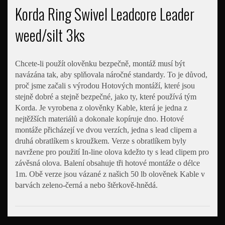
Korda Ring Swivel Leadcore Leader
weed/silt 3ks
Chcete-li použít olověnku bezpečně, montáž musí být
navázána tak, aby splňovala náročné standardy. To je důvod,
proč jsme začali s výrodou Hotových montáží, které jsou
stejně dobré a stejně bezpečné, jako ty, které používá tým
Korda. Je vyrobena z olověnky Kable, která je jedna z
nejtěžších materiálů a dokonale kopíruje dno. Hotové
montáže přicházejí ve dvou verzích, jedna s lead clipem a
druhá obratlíkem s kroužkem. Verze s obratlíkem byly
navržene pro použití In-line olova kdežto ty s lead clipem pro
závěsná olova. Balení obsahuje tři hotové montáže o délce
1m. Obě verze jsou vázané z našich 50 lb olověnek Kable v
barvách zeleno-černá a nebo štěrkově-hnědá.