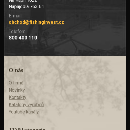
Na Kapli 1622
Napajedla 763 61
E-mail:
obchod@fishinginvest.cz
Telefon:
800 400 110
O nás
O firmě
Novinky
Kontakty
Katalogy výrobců
Youtube kanály
TOP kategorie