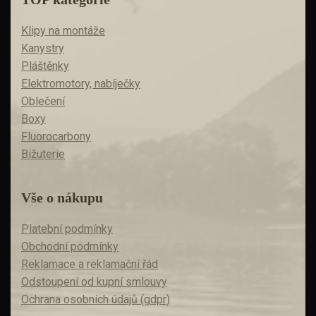
Klipy na montáže
Kanystry
Pláštěnky
Elektromotory, nabíječky
Oblečení
Boxy
Fluorocarbony
Bižuterie
Vše o nákupu
Platební podmínky
Obchodní podmínky
Reklamace a reklamační řád
Odstoupení od kupní smlouvy
Ochrana osobních údajů (gdpr)