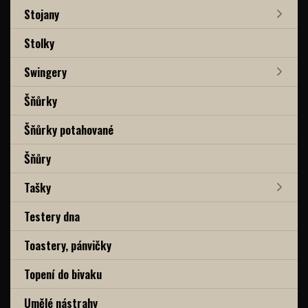
Stojany
Stolky
Swingery
Šňůrky
Šňůrky potahované
Šňůry
Tašky
Testery dna
Toastery, pánvičky
Topení do bivaku
Umělé nástrahy