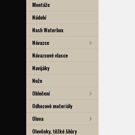
Montáže
Nádobí
Nash Waterbox
Návazce
Návazcové vlasce
Navijáky
Nože
Oblečení
Odhozové materiály
Olova
Olověnky, těžké šňůry