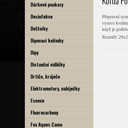
Korda P
Dárkové poukazy
Desinfekce
Přepravní syst
vysoce kvalitn
Deštníky
když je potřeb
Rozměr: 29x
Dipovací kelímky
Dipy
Distanční vidličky
Drtiče, kráječe
Elektromotory, nabíječky
Esence
Fluorocarbony
Fox Aquos Camo