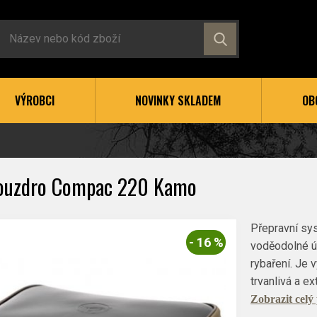
VÝROBCI
NOVINKY SKLADEM
OB
ouzdro Compac 220 Kamo
Přepravní sy
- 16 %
voděodolné úl
rybaření. Je 
trvanlivá a e
Zobrazit celý