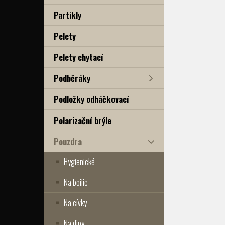
Partikly
Pelety
Pelety chytací
Podběráky
Podložky odháčkovací
Polarizační brýle
Pouzdra
Hygienické
Na boilie
Na cívky
Na dipy