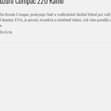
ouzdro Compac 220 Kamo
ém Korda Compac poskytuje čisté a voděodolné úložné řešení pro vaši bi
í tkaniny EVA, je pevná, trvanlivá a extrémně lehká, což vám pomůže 
a.
20x11cm