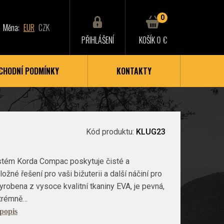
0
Měna:
EUR
CZK
PŘIHLÁŠENÍ
KOŠÍK
0 €
CHODNÍ PODMÍNKY
KONTAKTY
Kód produktu:
KLUG23
stém Korda Compac poskytuje čisté a
ožné řešení pro vaši bižuterii a další náčiní pro
vyrobena z vysoce kvalitní tkaniny EVA, je pevná,
xtrémně…
 popis