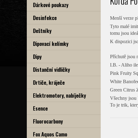
Korda Po
Dárkové poukazy
Desinfekce
Menší verze p
Tyto malé imit
Deštníky
tomu jsou ide
K dispozici js
Dipovací kelímky
Dipy
Příchutě jsou n
I.B. - Aliho i
Distanční vidličky
Pink Fruity Sq
Drtiče, kráječe
White Banofee
Green Citrus 
Elektromotory, nabíječky
Všechny jsou b
To je trik, kte
Esence
Fluorocarbony
Fox Aquos Camo