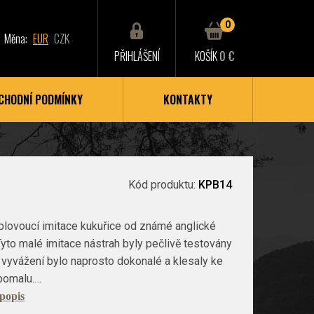
0
Měna:
EUR
CZK
PŘIHLÁŠENÍ
KOŠÍK
0 €
CHODNÍ PODMÍNKY
KONTAKTY
Kód produktu:
KPB14
plovoucí imitace kukuřice od známé anglické
Tyto malé imitace nástrah byly pečlivě testovány
ch vyvážení bylo naprosto dokonalé a klesaly ke
pomalu.…
 popis