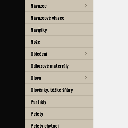
Návazce
Návazcové vlasce
Navijáky
Nože
Oblečení
Odhozové materiály
Olova
Olověnky, těžké šňůry
Partikly
Pelety
Pelety chytací