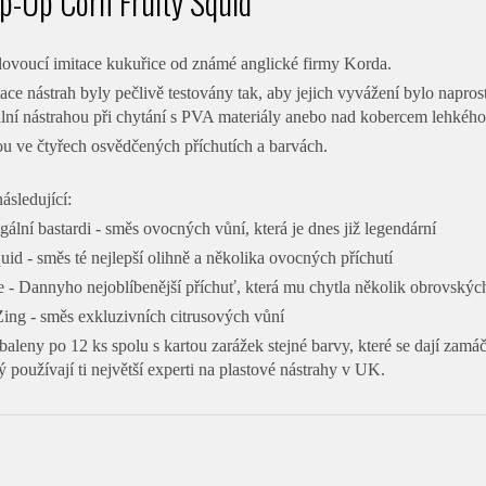
p-Up Corn Fruity Squid
lovoucí imitace kukuřice od známé anglické firmy Korda.
ace nástrah byly pečlivě testovány tak, aby jejich vyvážení bylo napr
ální nástrahou při chytání s PVA materiály anebo nad kobercem lehkéh
ou ve čtyřech osvědčených příchutích a barvách.
ásledující:
legální bastardi - směs ovocných vůní, která je dnes již legendární
uid - směs té nejlepší olihně a několika ovocných příchutí
 - Dannyho nejoblíbenější příchuť, která mu chytla několik obrovskýc
Zing - směs exkluzivních citrusových vůní
aleny po 12 ks spolu s kartou zarážek stejné barvy, které se dají zamáč
rý používají ti největší experti na plastové nástrahy v UK.