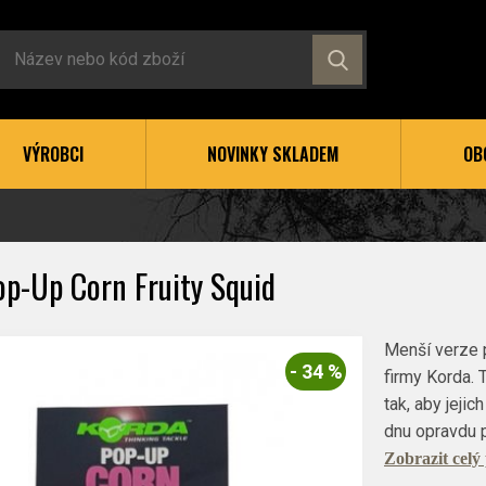
VÝROBCI
NOVINKY SKLADEM
OB
op-Up Corn Fruity Squid
Menší verze 
- 34 %
firmy Korda. 
tak, aby jeji
dnu opravdu 
Zobrazit celý