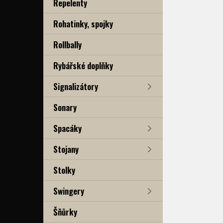
Repelenty
Rohatinky, spojky
Rollbally
Rybářské doplňky
Signalizátory
Sonary
Spacáky
Stojany
Stolky
Swingery
Šňůrky