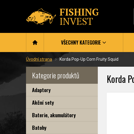
VŠECHNY KATEGORIE
Úvodní strana
Korda Pop-Up Corn Fruity Squid
Kategorie produktů
Korda P
Adaptory
Akční sety
Baterie, akumulátory
Batohy