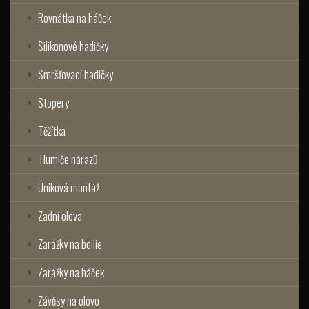
Rovnátka na háček
Silikonové hadičky
Smršťovací hadičky
Stopery
Těžítka
Tlumiče nárazů
Úniková montáž
Zadní olova
Zarážky na boilie
Zarážky na háček
Závěsy na olovo