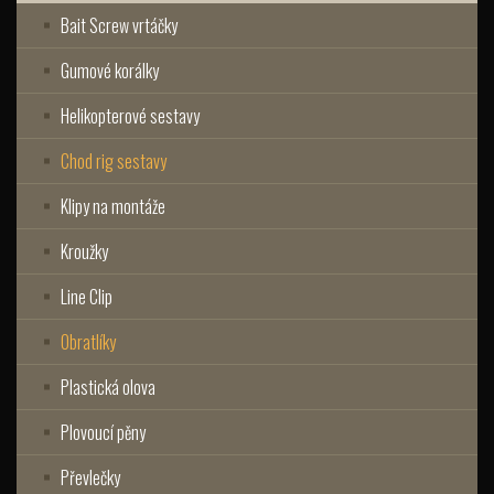
Bait Screw vrtáčky
Gumové korálky
Helikopterové sestavy
Chod rig sestavy
Klipy na montáže
Kroužky
Line Clip
Obratlíky
Plastická olova
Plovoucí pěny
Převlečky