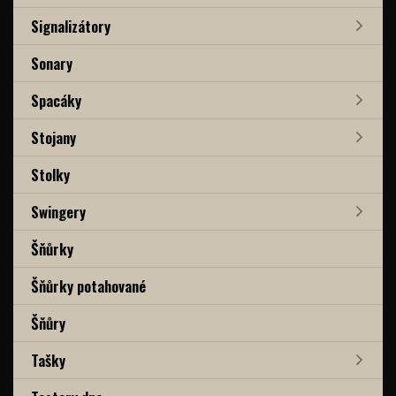
Signalizátory
Sonary
Spacáky
Stojany
Stolky
Swingery
Šňůrky
Šňůrky potahované
Šňůry
Tašky