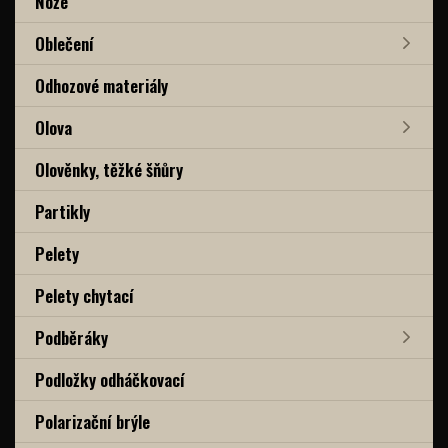
Nože
Oblečení
Odhozové materiály
Olova
Olověnky, těžké šňůry
Partikly
Pelety
Pelety chytací
Podběráky
Podložky odháčkovací
Polarizační brýle