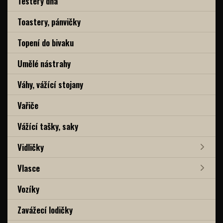
Testery dna
Toastery, pánvičky
Topení do bivaku
Umělé nástrahy
Váhy, vážící stojany
Vařiče
Vážící tašky, saky
Vidličky
Vlasce
Vozíky
Zavážecí lodičky