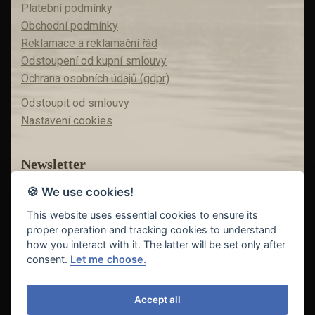
Platební podmínky
Obchodní podmínky
Reklamace a reklamační řád
Odstoupení od kupní smlouvy
Ochrana osobních údajů (gdpr)
Odstoupit od smlouvy
Nastavení cookies
Newsletter
🍪 We use cookies!
Máte zájem o akční nabídky?
Teď už vám nic neunikne!
This website uses essential cookies to ensure its
proper operation and tracking cookies to understand
how you interact with it. The latter will be set only after
consent.
Let me choose.
Odeslat
Accept all