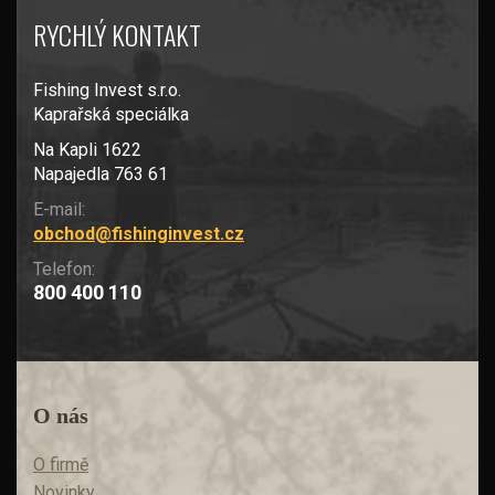
RYCHLÝ KONTAKT
Fishing Invest s.r.o.
Kaprařská speciálka
Na Kapli 1622
Napajedla 763 61
E-mail:
obchod@fishinginvest.cz
Telefon:
800 400 110
O nás
O firmě
Novinky