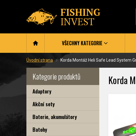
VŠECHNY KATEGORIE
Úvodní strana
Korda Montáž Heli Safe Lead System G
Kategorie produktů
Korda M
Adaptory
Akční sety
Baterie, akumulátory
Batohy