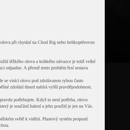
 olova při chytání na Chod Rig nebo helikoptérovou
ití těžkého olova a krátkého návazce je totiž velké
uaci odpadne. A přesně tento problém řesí sestava
kde se visící olovo pod zdolávanou rybou často
pěšné zdolání ihned nabírá vyšší pravděpodobnost.
 opravdu potřebujete. Když to není potřeba, olovo
ý je součástí balení a jeho použití je jen na Vás.
ářském světě k vidění. Plastový systém propustí
ybou.