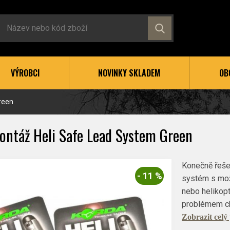
VÝROBCI
NOVINKY SKLADEM
OB
reen
ontáž Heli Safe Lead System Green
Konečně řeše
- 11 %
systém s možn
nebo helikop
problémem ch
Zobrazit celý