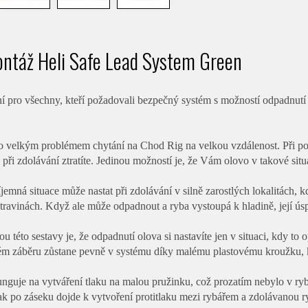
ntáž Heli Safe Lead System Green
í pro všechny, kteří požadovali bezpečný systém s možností odpadnutí
o velkým problémem chytání na Chod Rig na velkou vzdálenost. Při použ
u při zdolávání ztratíte. Jedinou možností je, že Vám olovo v takové sit
emná situace může nastat při zdolávání v silně zarostlých lokalitách, 
travinách. Když ale může odpadnout a ryba vystoupá k hladině, její ús
ou této sestavy je, že odpadnutí olova si nastavíte jen v situaci, kdy to
m záběru zůstane pevně v systému díky malému plastovému kroužku, kter
nguje na vytváření tlaku na malou pružinku, což prozatím nebylo v ryb
ak po záseku dojde k vytvoření protitlaku mezi rybářem a zdolávanou r