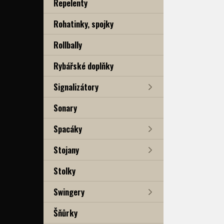
Repelenty
Rohatinky, spojky
Rollbally
Rybářské doplňky
Signalizátory
Sonary
Spacáky
Stojany
Stolky
Swingery
Šňůrky