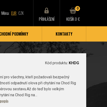
0
Měna:
EUR
CZK
PŘIHLÁŠENÍ
KOŠÍK
0 €
CHODNÍ PODMÍNKY
KONTAKTY
Kód produktu:
KHDG
ní pro všechny, kteří požadovali bezpečný
ostí odpadnutí olova při chytání na Chod Rig
térovou sestavu.Až do teď bylo velkým
ytání na Chod Rig na…
 popis