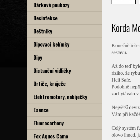
Dárkové poukazy
Desinfekce
Korda Mo
Deštníky
Dipovací kelímky
Konečně řešen
sestavu.
Dipy
Až do teď byl
Distanční vidličky
riziko, že ryb
Heli Safe.
Drtiče, kráječe
Podobně nepříj
zachytávalo v 
Elektromotory, nabíječky
Největší deviz
Esence
Vám při každé
Fluorocarbony
Celý systém fu
Fox Aquos Camo
olovo ihned, j