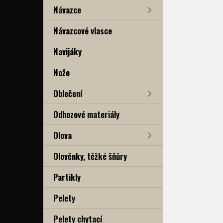
Návazce
Návazcové vlasce
Navijáky
Nože
Oblečení
Odhozové materiály
Olova
Olověnky, těžké šňůry
Partikly
Pelety
Pelety chytací