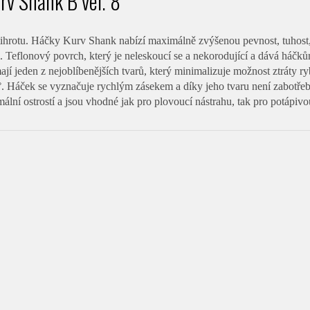
rv Shank B vel. 8
tihrotu. Háčky Kurv Shank nabízí maximálně zvýšenou pevnost, tuhost,
. Teflonový povrch, který je neleskoucí se a nekorodující a dává háčk
jí jeden z nejoblíbenějších tvarů, který minimalizuje možnost ztráty 
. Háček se vyznačuje rychlým zásekem a díky jeho tvaru není zabotřeb
ální ostrostí a jsou vhodné jak pro plovoucí nástrahu, tak pro potápivo