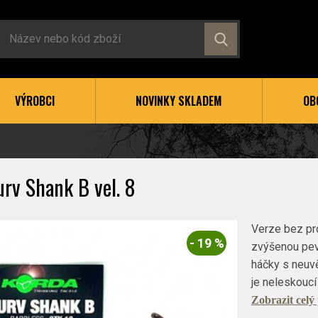
VÝROBCI
NOVINKY SKLADEM
OB
rv Shank B vel. 8
Verze bez pr
- 19 %
zvýšenou pev
háčky s neuvě
je neleskoucí
Zobrazit celý