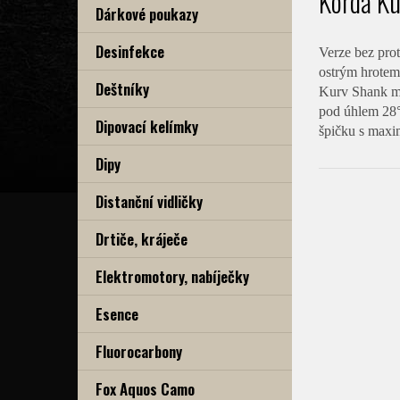
Korda Ku
Dárkové poukazy
Desinfekce
Verze bez pro
ostrým hrotem
Deštníky
Kurv Shank ma
pod úhlem 28°
Dipovací kelímky
špičku s maxim
Dipy
Distanční vidličky
Drtiče, kráječe
Elektromotory, nabíječky
Esence
Fluorocarbony
Fox Aquos Camo