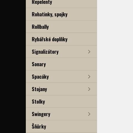
Repelenty
Rohatinky, spojky
Rollbally
Rybářské doplňky
Signalizátory
Sonary
Spacáky
Stojany
Stolky
Swingery
Šňůrky