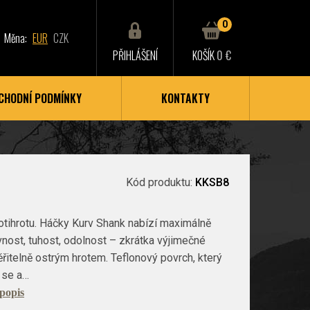
0
Měna:
EUR
CZK
PŘIHLÁŠENÍ
KOŠÍK
0 €
CHODNÍ PODMÍNKY
KONTAKTY
Kód produktu:
KKSB8
otihrotu. Háčky Kurv Shank nabízí maximálně
nost, tuhost, odolnost – zkrátka výjimečné
řitelně ostrým hrotem. Teflonový povrch, který
 se a…
 popis