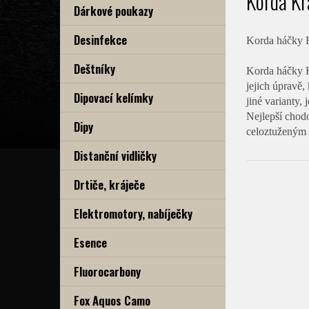
Korda Kr
Dárkové poukazy
Desinfekce
Korda háčky 
Deštníky
Korda háčky K
jejich úpravě,
Dipovací kelímky
jiné varianty,
Nejlepší chodo
Dipy
celoztuženým 
Distanční vidličky
Drtiče, kráječe
Elektromotory, nabíječky
Esence
Fluorocarbony
Fox Aquos Camo