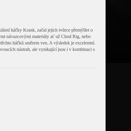
ární háčky Krank, začal jejich tvůrce přemýšlet o
tuhými návazcovými materiály ať už Chod Rig, nebo
u těchto háčků směrem ven. A výsledek je excelentní.
voucích nástrah, ale vynikající jsou i v kombinaci s