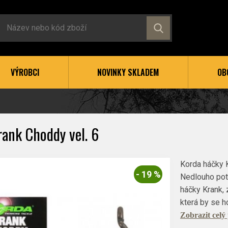
VÝROBCI
NOVINKY SKLADEM
OB
rank Choddy vel. 6
Korda háčky 
- 19 %
Nedlouho poté
háčky Krank, z
která by se h
Zobrazit celý