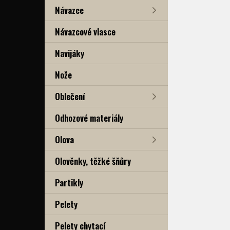
Návazce
Návazcové vlasce
Navijáky
Nože
Oblečení
Odhozové materiály
Olova
Olověnky, těžké šňůry
Partikly
Pelety
Pelety chytací