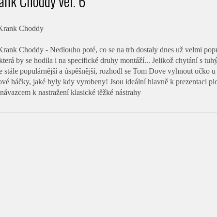
ank Choddy vel. 6
Krank Choddy
rank Choddy - Nedlouho poté, co se na trh dostaly dnes už velmi popul
 která by se hodila i na specifické druhy montáží... Jelikož chytání s 
 je stále populárnější a úspěšnější, rozhodl se Tom Dove vyhnout očko 
vé háčky, jaké byly kdy vyrobeny! Jsou ideální hlavně k prezentaci plo
návazcem k nastražení klasické těžké nástrahy