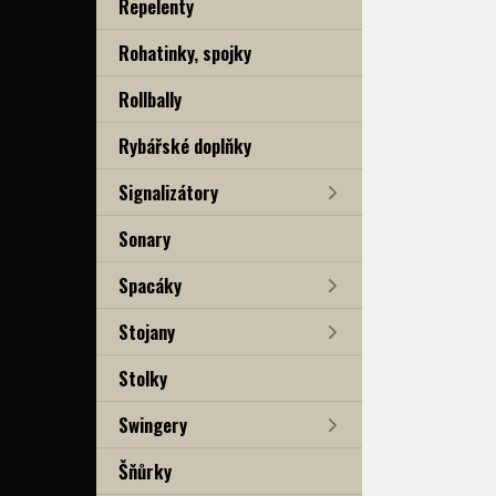
Repelenty
Rohatinky, spojky
Rollbally
Rybářské doplňky
Signalizátory
Sonary
Spacáky
Stojany
Stolky
Swingery
Šňůrky