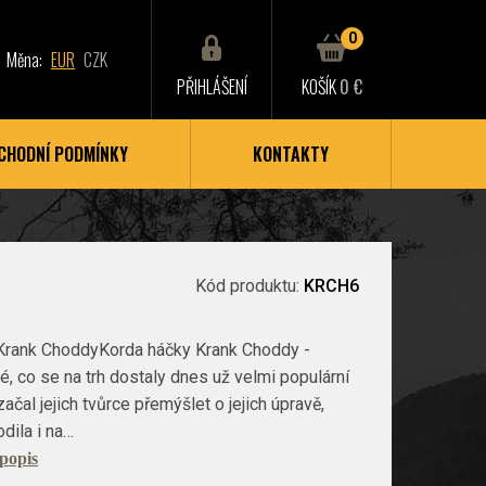
0
Měna:
EUR
CZK
PŘIHLÁŠENÍ
KOŠÍK
0 €
CHODNÍ PODMÍNKY
KONTAKTY
Kód produktu:
KRCH6
Krank ChoddyKorda háčky Krank Choddy -
, co se na trh dostaly dnes už velmi populární
ačal jejich tvůrce přemýšlet o jejich úpravě,
odila i na…
 popis