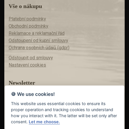
Vše o nákupu
Platební podmínky
Obchodní podmínky
Reklamace a reklamační řád
Odstoupení od kupní smlouvy
Ochrana osobních údajů (gdpr)
Odstoupit od smlouvy
Nastavení cookies
Newsletter
🍪 We use cookies!
Máte zájem o akční nabídky?
Teď už vám nic neunikne!
This website uses essential cookies to ensure its
proper operation and tracking cookies to understand
how you interact with it. The latter will be set only after
consent.
Let me choose.