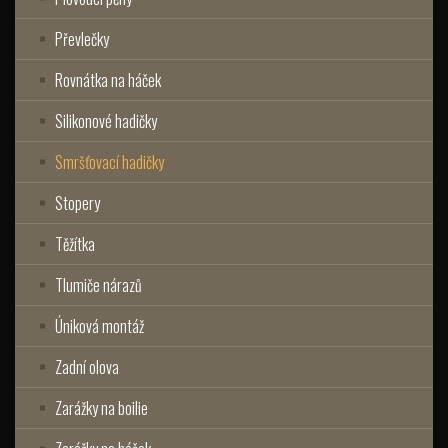
Převlečky
Rovnátka na háček
Silikonové hadičky
Smršťovací hadičky
Stopery
Těžítka
Tlumiče nárazů
Úniková montáž
Zadní olova
Zarážky na boilie