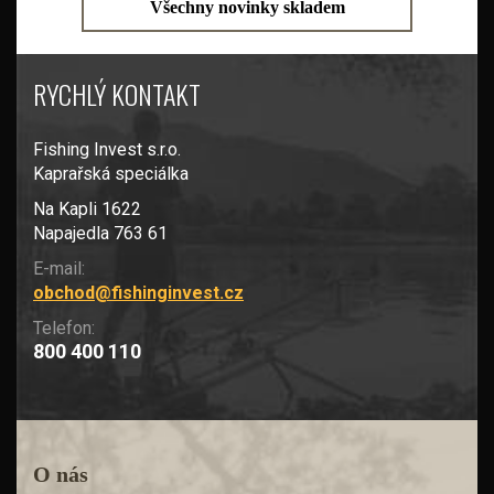
Všechny novinky skladem
RYCHLÝ KONTAKT
Fishing Invest s.r.o.
Kaprařská speciálka
Na Kapli 1622
Napajedla 763 61
E-mail:
obchod@fishinginvest.cz
Telefon:
800 400 110
O nás