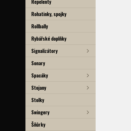
Repelenty
Rohatinky, spojky
Rollbally
Rybářské doplňky
Signalizátory
Sonary
Spacáky
Stojany
Stolky
Swingery
Šňůrky