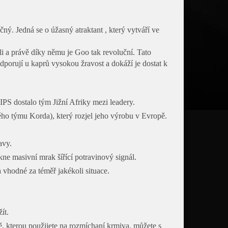
ný. Jedná se o úžasný atraktant , který vytváří ve
ili a právě díky němu je Goo tak revoluční. Tato
dporují u kaprů vysokou žravost a dokáží je dostat k
IPS dostalo tým Jižní Afriky mezi leadery.
kého týmu Korda), který rozjel jeho výrobu v Evropě.
avy.
e masivní mrak šířící potravinový signál.
 vhodné za téměř jakékoli situace.
ít.
, kterou použijete na rozmíchaní krmiva, můžete s