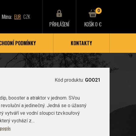
0
Měna:
EUR
CZK
PŘIHLÁŠENÍ
KOŠÍK
0 €
CHODNÍ PODMÍNKY
KONTAKTY
Kód produktu:
GOO21
dip, booster a atraktor v jednom. SVou
e revoluční a jedinečný. Jedná se o úžasný
erý vytváří ve vodní sloupci tzv.kouřový
 který vychází z…
 popis