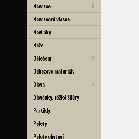
Návazce
Návazcové vlasce
Navijáky
Nože
Oblečení
Odhozové materiály
Olova
Olověnky, těžké šňůry
Partikly
Pelety
Pelety chytací