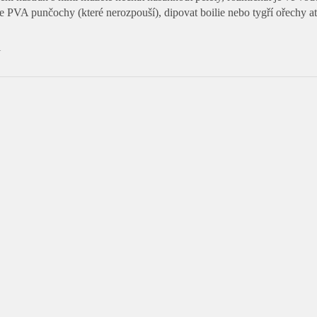
še PVA punčochy (které nerozpouší), dipovat boilie nebo tygří ořechy at
l