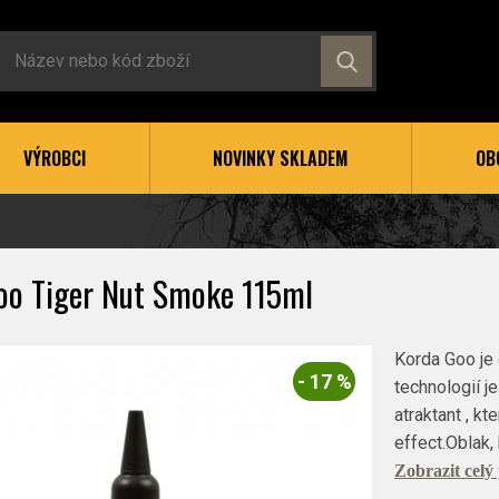
VÝROBCI
NOVINKY SKLADEM
OB
oo Tiger Nut Smoke 115ml
Korda Goo je 
- 17 %
technologií j
atraktant , kt
effect.Oblak,
Zobrazit celý