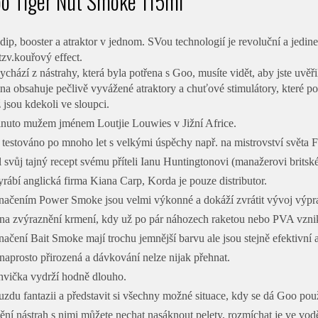
o Tiger Nut Smoke 115ml
ip, booster a atraktor v jednom. SVou technologií je revoluční a jedineč
tzv.kouřový effect.
ychází z nástrahy, která byla potřena s Goo, musíte vidět, aby jste uvěř
na obsahuje pečlivě vyvážené atraktory a chuťové stimulátory, které po
ž jsou kdekoli ve sloupci.
nuto mužem jménem Loutjie Louwies v Jižní Africe.
testováno po mnoho let s velkými úspěchy např. na mistrovství světa F
 svůj tajný recept svému příteli Ianu Huntingtonovi (manažerovi brits
rábí anglická firma Kiana Carp, Korda je pouze distributor.
načením Power Smoke jsou velmi výkonné a dokáží zvrátit vývoj výpr
 na zvýraznění krmení, kdy už po pár náhozech raketou nebo PVA vznikn
ačení Bait Smoke mají trochu jemnější barvu ale jsou stejně efektivní a
 naprosto přirozená a dávkování nelze nijak přehnat.
hvička vydrží hodně dlouho.
 uzdu fantazii a představit si všechny možné situace, kdy se dá Goo použ
í nástrah s nimi můžete nechat nasáknout pelety, rozmíchat je ve vodě