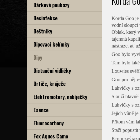
Korda Go
Dárkové poukazy
Desinfekce
Korda Goo je d
vodní sloupci 
Deštníky
Oblak, který v
tajemná kapali
Dipovací kelímky
nástraze, ať u
Goo bylo vyvi
Dipy
Tam bylo také 
Distanční vidličky
Louwies svěřil
Goo pro něj vy
Drtiče, kráječe
Lahvičky s oz
Elektromotory, nabíječky
Slouží hlavně
Lahvičky s ozn
Esence
Jejich vůně je
Fluorocarbony
Přitom vám la
Stačí popustit
Fox Aquos Camo
Krom zvýrazněn