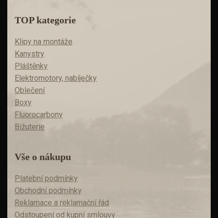
TOP kategorie
Klipy na montáže
Kanystry
Pláštěnky
Elektromotory, nabíječky
Oblečení
Boxy
Fluorocarbony
Bižuterie
Vše o nákupu
Platební podmínky
Obchodní podmínky
Reklamace a reklamační řád
Odstoupení od kupní smlouvy