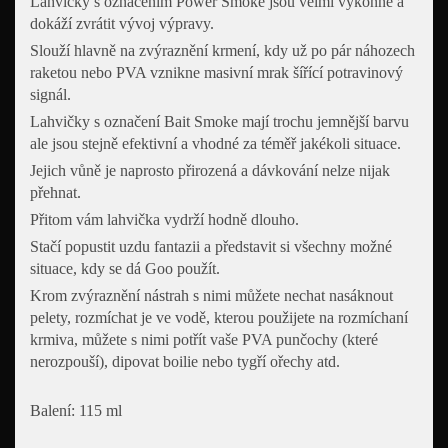
Lahvičky s označením Power Smoke jsou velmi výkonné a
dokáží zvrátit vývoj výpravy.
Slouží hlavně na zvýraznění krmení, kdy už po pár náhozech
raketou nebo PVA vznikne masivní mrak šířící potravinový
signál.
Lahvičky s označení Bait Smoke mají trochu jemnější barvu
ale jsou stejně efektivní a vhodné za téměř jakékoli situace.
Jejich vůně je naprosto přirozená a dávkování nelze nijak
přehnat.
Přitom vám lahvička vydrží hodně dlouho.
Stačí popustit uzdu fantazii a představit si všechny možné
situace, kdy se dá Goo použít.
Krom zvýraznění nástrah s nimi můžete nechat nasáknout
pelety, rozmíchat je ve vodě, kterou použijete na rozmíchaní
krmiva, můžete s nimi potřít vaše PVA punčochy (které
nerozpouší), dipovat boilie nebo tygří ořechy atd.
Balení: 115 ml