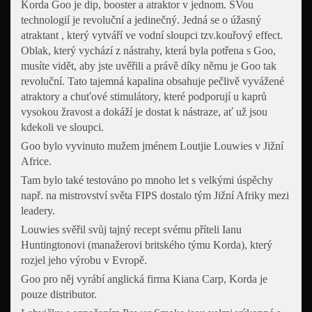
Korda Goo je dip, booster a atraktor v jednom. SVou
technologií je revoluční a jedinečný. Jedná se o úžasný
atraktant , který vytváří ve vodní sloupci tzv.kouřový effect.
Oblak, který vychází z nástrahy, která byla potřena s Goo,
musíte vidět, aby jste uvěřili a právě díky němu je Goo tak
revoluční. Tato tajemná kapalina obsahuje pečlivě vyvážené
atraktory a chuťové stimulátory, které podporují u kaprů
vysokou žravost a dokáží je dostat k nástraze, ať už jsou
kdekoli ve sloupci.
Goo bylo vyvinuto mužem jménem Loutjie Louwies v Jižní
Africe.
Tam bylo také testováno po mnoho let s velkými úspěchy
např. na mistrovství světa FIPS dostalo tým Jižní Afriky mezi
leadery.
Louwies svěřil svůj tajný recept svému příteli Ianu
Huntingtonovi (manažerovi britského týmu Korda), který
rozjel jeho výrobu v Evropě.
Goo pro něj vyrábí anglická firma Kiana Carp, Korda je
pouze distributor.