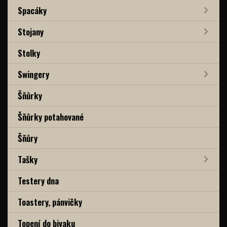
Spacáky
Stojany
Stolky
Swingery
Šňůrky
Šňůrky potahované
Šňůry
Tašky
Testery dna
Toastery, pánvičky
Topení do bivaku