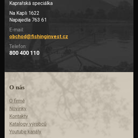
Kaprařská speciálka
Na Kapli 1622
Napajedla 763 61
E-mail:
obchod@fishinginvest.cz
Telefon:
800 400 110
O nás
O firmě
Novinky
Kontakty
Katalogy výrobců
Youtube kanály