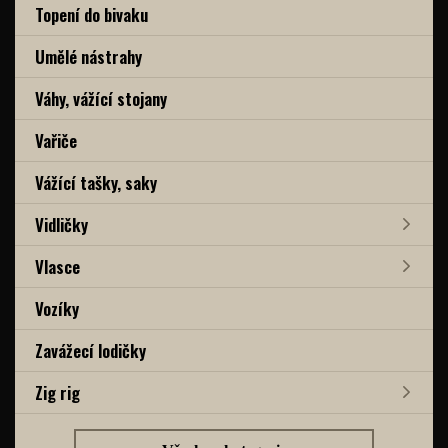
Topení do bivaku
Umělé nástrahy
Váhy, vážící stojany
Vařiče
Vážící tašky, saky
Vidličky
Vlasce
Vozíky
Zavážecí lodičky
Zig rig