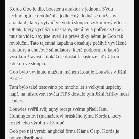
Korda Goo je dip, booster a atraktor v jednom. SVou
technologií je revoluční a jedinečný. Jedná se o úžasný
atraktant , který vytváří ve vodní sloupci tzv.kouřový effect.
Oblak, který vychází z nástrahy, která byla potřena s Goo,
musíte vidět, aby jste uvěřili a právě díky němu je Goo tak
revoluční. Tato tajemná kapalina obsahuje pečlivě vyvážené
atraktory a chuťové stimulátory, které podporují u kaprů
vysokou žravost a dokáží je dostat k nástraze, ať už jsou
kdekoli ve sloupci.
Goo bylo vyvinuto mužem jménem Loutjie Louwies v Jižní
Africe.
Tam bylo také testováno po mnoho let s velkými úspěchy
např. na mistrovství světa FIPS dostalo tým Jižní Afriky mezi
leadery.
Louwies svěřil svůj tajný recept svému příteli Ianu
Huntingtonovi (manažerovi britského týmu Korda), který
rozjel jeho výrobu v Evropě.
Goo pro něj vyrábí anglická firma Kiana Carp, Korda je
pouze distributor.