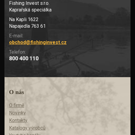
Fishing Invest s.r.o.
Kaprařská speciálka
Na Kapli 1622
Napajedla 763 61
E-mail:
obchod@fishinginvest.cz
Telefon:
800 400 110
O nás
O firmě
Novinky
Kontakty
Katalogy výrobců