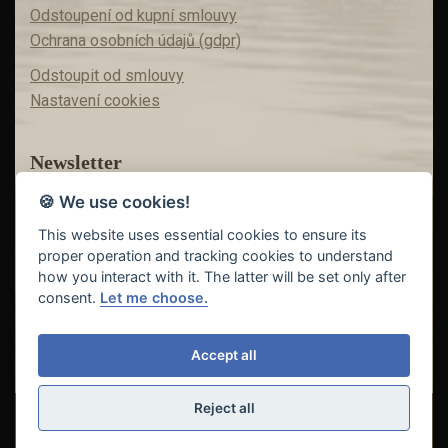
Odstoupení od kupní smlouvy
Ochrana osobních údajů (gdpr)
Odstoupit od smlouvy
Nastavení cookies
Newsletter
🍪 We use cookies!
Máte zájem o akční nabídky?
Teď už vám nic neunikne!
This website uses essential cookies to ensure its
proper operation and tracking cookies to understand
how you interact with it. The latter will be set only after
consent.
Let me choose.
Odeslat
Accept all
Reject all
© Copyright 2018 - 2026
FISHING INVEST s.r.o. | partner
CARP
DREAM