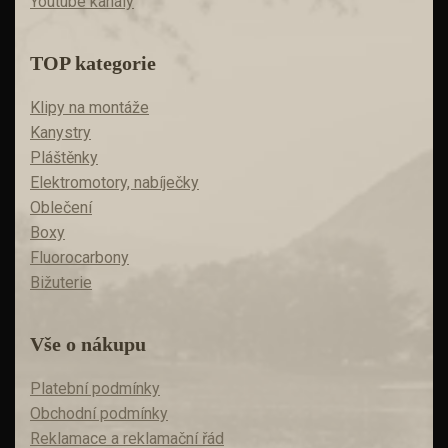
Youtube kanály
TOP kategorie
Klipy na montáže
Kanystry
Pláštěnky
Elektromotory, nabíječky
Oblečení
Boxy
Fluorocarbony
Bižuterie
Vše o nákupu
Platební podmínky
Obchodní podmínky
Reklamace a reklamační řád