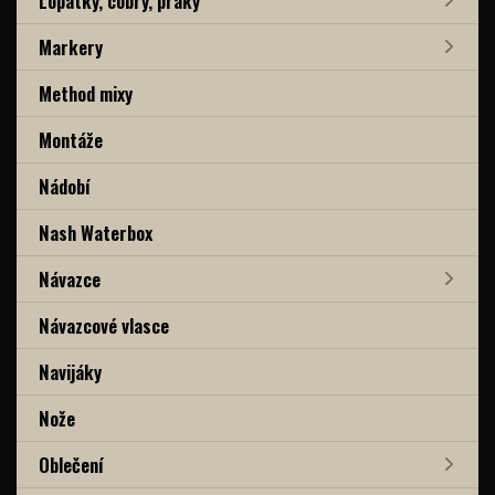
Lopatky, cobry, praky
Markery
Method mixy
Montáže
Nádobí
Nash Waterbox
Návazce
Návazcové vlasce
Navijáky
Nože
Oblečení