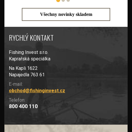
Všechny novinky skladem
RYCHLÝ KONTAKT
Fishing Invest s.r.o.
Kaprařská speciálka
Na Kapli 1622
Napajedla 763 61
E-mail:
obchod@fishinginvest.cz
Telefon:
800 400 110