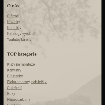
O nás
O firmě
Novinky
Kontakty
Katalogy výrobců
Youtube kanály
TOP kategorie
Klipy na montáže
Kanystry
Pláštěnky
Elektromotory, nabíječky
Oblečení
Boxy
Fluorocarbony