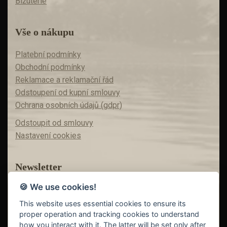
Bižuterie
Vše o nákupu
Platební podmínky
Obchodní podmínky
Reklamace a reklamační řád
Odstoupení od kupní smlouvy
Ochrana osobních údajů (gdpr)
Odstoupit od smlouvy
Nastavení cookies
Newsletter
🍪 We use cookies!
Máte zájem o akční nabídky?
Teď už vám nic neunikne!
This website uses essential cookies to ensure its
proper operation and tracking cookies to understand
how you interact with it. The latter will be set only after