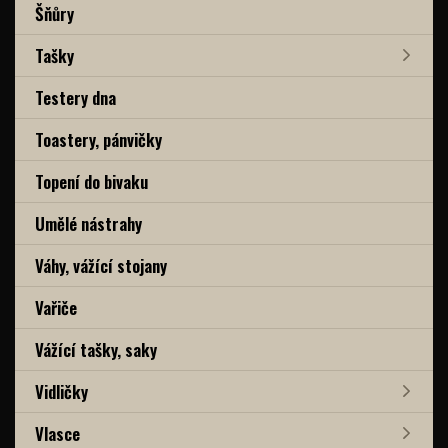
Šňůry
Tašky
Testery dna
Toastery, pánvičky
Topení do bivaku
Umělé nástrahy
Váhy, vážící stojany
Vařiče
Vážící tašky, saky
Vidličky
Vlasce