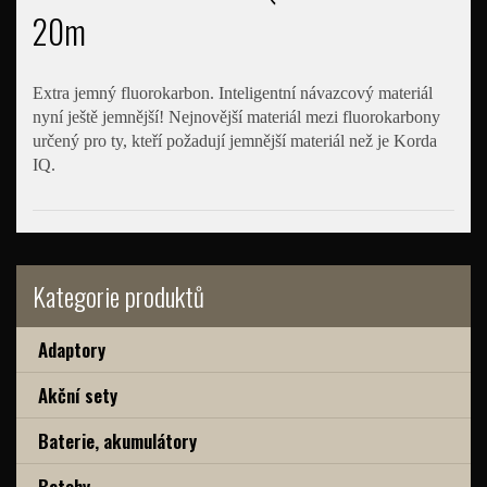
20m
Extra jemný fluorokarbon. Inteligentní návazcový materiál
nyní ještě jemnější! Nejnovější materiál mezi fluorokarbony
určený pro ty, kteří požadují jemnější materiál než je Korda
IQ.
Kategorie produktů
Adaptory
Akční sety
Baterie, akumulátory
Batohy